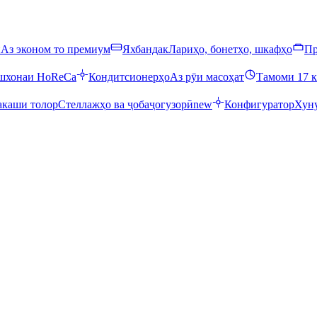
ӣ
Аз эконом то премиум
Яхбандак
Лариҳо, бонетҳо, шкафҳо
Пр
ошхонаи HoReCa
Кондитсионерҳо
Аз рӯи масоҳат
Тамоми 17 к
каши толор
Стеллажҳо ва ҷобаҷогузорӣ
new
Конфигуратор
Хуну