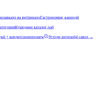
илавкаҳо ва витринаҳо
Гастрономия, қаннодӣ
атегория
Кушодани каталог-хаб
кӣ + кондитсионерҳо
new
Устоди интихоб
4 савол →