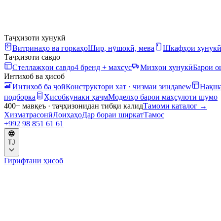
Таҷҳизоти хунукӣ
Витринаҳо ва горкаҳо
Шир, нӯшокӣ, мева
Шкафҳои хунук
Таҷҳизоти савдо
Стеллажҳои савдо
4 бренд + махсус
Мизҳои хунукӣ
Барои 
Интихоб ва ҳисоб
Интихоб ба ҷой
Конструктори хат · чизмаи зинда
new
Нақша
подборка
Ҳисобкунаки ҳаҷм
Моделҳо барои маҳсулоти шумо
400+ мавқеъ · таҷҳизонидан тибқи калид
Тамоми каталог
→
Хизматрасонӣ
Лоиҳаҳо
Дар бораи ширкат
Тамос
+992 98 851 61 61
TJ
Гирифтани ҳисоб