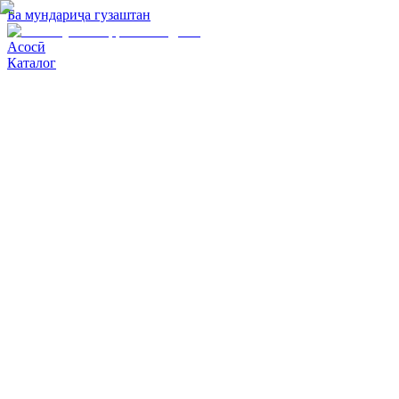
Ба мундариҷа гузаштан
Асосӣ
Каталог