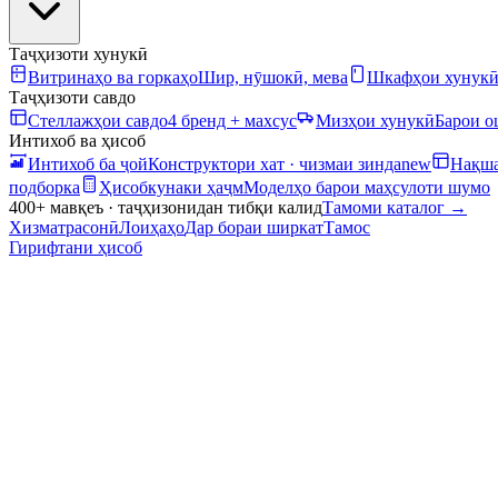
Таҷҳизоти хунукӣ
Витринаҳо ва горкаҳо
Шир, нӯшокӣ, мева
Шкафҳои хунук
Таҷҳизоти савдо
Стеллажҳои савдо
4 бренд + махсус
Мизҳои хунукӣ
Барои 
Интихоб ва ҳисоб
Интихоб ба ҷой
Конструктори хат · чизмаи зинда
new
Нақша
подборка
Ҳисобкунаки ҳаҷм
Моделҳо барои маҳсулоти шумо
400+ мавқеъ · таҷҳизонидан тибқи калид
Тамоми каталог
→
Хизматрасонӣ
Лоиҳаҳо
Дар бораи ширкат
Тамос
Гирифтани ҳисоб