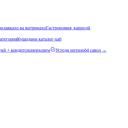
илавкаҳо ва витринаҳо
Гастрономия, қаннодӣ
атегория
Кушодани каталог-хаб
кӣ + кондитсионерҳо
new
Устоди интихоб
4 савол →