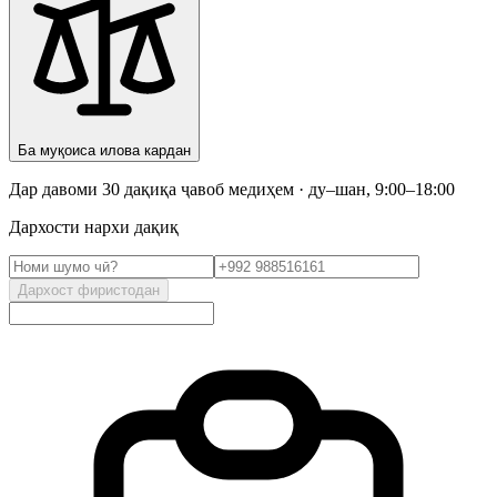
Ба муқоиса илова кардан
Дар давоми 30 дақиқа ҷавоб медиҳем · ду–шан, 9:00–18:00
Дархости нархи дақиқ
Дархост фиристодан