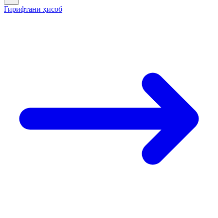
Гирифтани ҳисоб