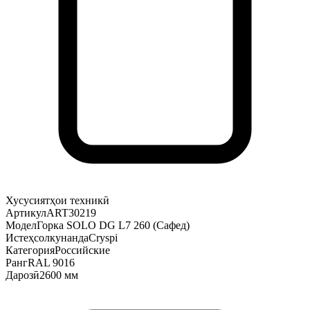
Хусусиятҳои техникӣ
Артикул
ART30219
Модел
Горка SOLO DG L7 260 (Сафед)
Истеҳсолкунанда
Cryspi
Категория
Российские
Ранг
RAL 9016
Дарозӣ
2600 мм