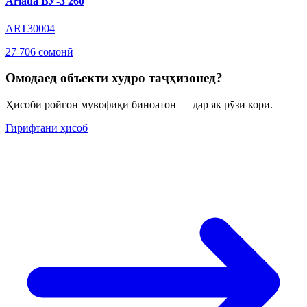
Ariada ВУ-3 260
ART30004
27 706 сомонӣ
Омодаед объекти худро таҷҳизонед?
Ҳисоби ройгон мувофиқи биноатон — дар як рӯзи корӣ.
Гирифтани ҳисоб