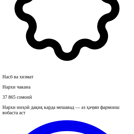
Насб ва хизмат
Нархи чакана
37 865 сомонӣ
Нархи ниҳоӣ дақиқ карда мешавад — аз ҳаҷми фармоиш
вобаста аст