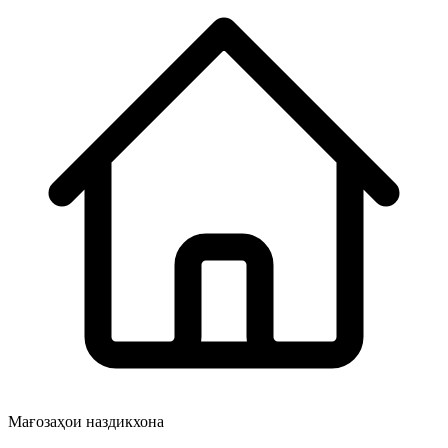
Мағозаҳои наздикхона