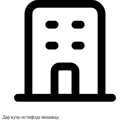
Дар куҷо истифода мешавад