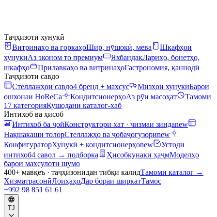
Таҷҳизоти хунукӣ
Витринаҳо ва горкаҳо
Шир, нӯшокӣ, мева
Шкафҳои
хунукӣ
Аз эконом то премиум
Яхбандак
Лариҳо, бонетҳо,
шкафҳо
Прилавкаҳо ва витринаҳо
Гастрономия, қаннодӣ
Таҷҳизоти савдо
Стеллажҳои савдо
4 бренд + махсус
Мизҳои хунукӣ
Барои
ошхонаи HoReCa
Кондитсионерҳо
Аз рӯи масоҳат
Тамоми
17 категория
Кушодани каталог-хаб
Интихоб ва ҳисоб
Интихоб ба ҷой
Конструктори хат · чизмаи зинда
new
Нақшакаши толор
Стеллажҳо ва ҷобаҷогузорӣ
new
Конфигуратор
Хунукӣ + кондитсионерҳо
new
Устоди
интихоб
4 савол → подборка
Ҳисобкунаки ҳаҷм
Моделҳо
барои маҳсулоти шумо
400+ мавқеъ · таҷҳизонидан тибқи калид
Тамоми каталог
→
Хизматрасонӣ
Лоиҳаҳо
Дар бораи ширкат
Тамос
+992 98 851 61 61
TJ