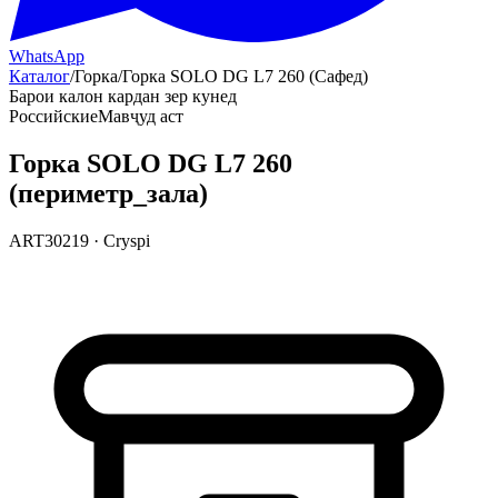
WhatsApp
Каталог
/
Горка
/
Горка SOLO DG L7 260 (Сафед)
Барои калон кардан зер кунед
Российские
Мавҷуд аст
Горка SOLO DG L7 260
(периметр_зала)
ART30219
·
Cryspi