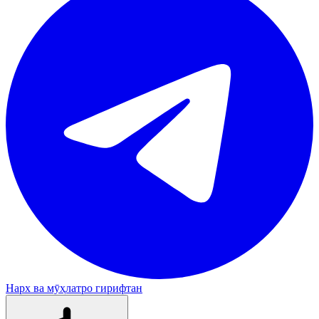
Нарх ва мӯҳлатро гирифтан