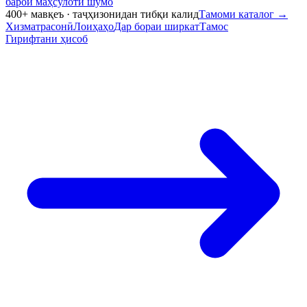
барои маҳсулоти шумо
400+ мавқеъ · таҷҳизонидан тибқи калид
Тамоми каталог
→
Хизматрасонӣ
Лоиҳаҳо
Дар бораи ширкат
Тамос
Гирифтани ҳисоб