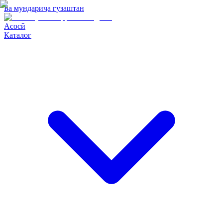
Ба мундариҷа гузаштан
Асосӣ
Каталог