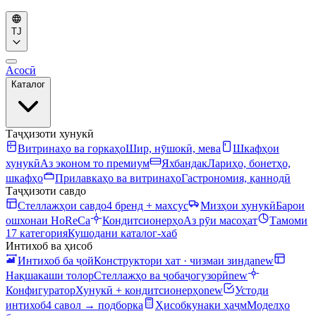
TJ
Асосӣ
Каталог
Таҷҳизоти хунукӣ
Витринаҳо ва горкаҳо
Шир, нӯшокӣ, мева
Шкафҳои
хунукӣ
Аз эконом то премиум
Яхбандак
Лариҳо, бонетҳо,
шкафҳо
Прилавкаҳо ва витринаҳо
Гастрономия, қаннодӣ
Таҷҳизоти савдо
Стеллажҳои савдо
4 бренд + махсус
Мизҳои хунукӣ
Барои
ошхонаи HoReCa
Кондитсионерҳо
Аз рӯи масоҳат
Тамоми
17 категория
Кушодани каталог-хаб
Интихоб ва ҳисоб
Интихоб ба ҷой
Конструктори хат · чизмаи зинда
new
Нақшакаши толор
Стеллажҳо ва ҷобаҷогузорӣ
new
Конфигуратор
Хунукӣ + кондитсионерҳо
new
Устоди
интихоб
4 савол → подборка
Ҳисобкунаки ҳаҷм
Моделҳо