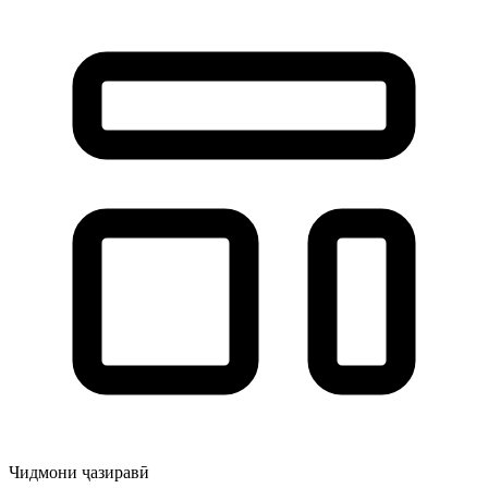
Чидмони ҷазиравӣ