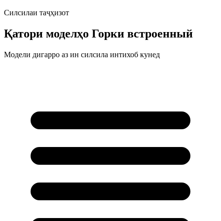
Силсилаи таҷҳизот
Қатори моделҳо
Горки встроенный
Модели дигарро аз ин силсила интихоб кунед