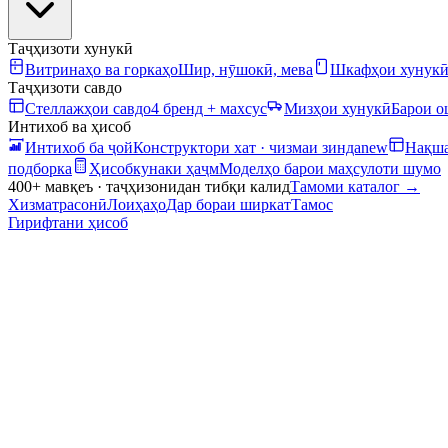
Таҷҳизоти хунукӣ
Витринаҳо ва горкаҳо
Шир, нӯшокӣ, мева
Шкафҳои хунук
Таҷҳизоти савдо
Стеллажҳои савдо
4 бренд + махсус
Мизҳои хунукӣ
Барои 
Интихоб ва ҳисоб
Интихоб ба ҷой
Конструктори хат · чизмаи зинда
new
Нақша
подборка
Ҳисобкунаки ҳаҷм
Моделҳо барои маҳсулоти шумо
400+ мавқеъ · таҷҳизонидан тибқи калид
Тамоми каталог
→
Хизматрасонӣ
Лоиҳаҳо
Дар бораи ширкат
Тамос
Гирифтани ҳисоб