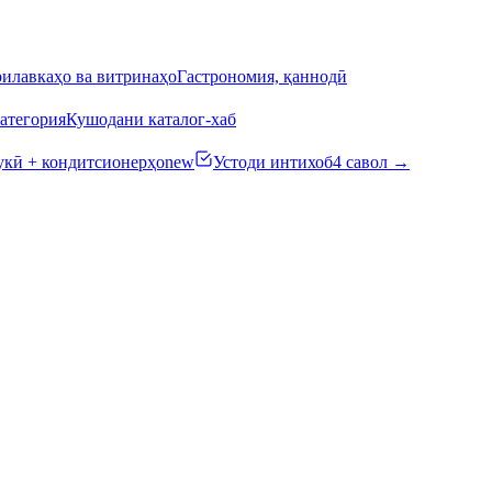
илавкаҳо ва витринаҳо
Гастрономия, қаннодӣ
атегория
Кушодани каталог-хаб
кӣ + кондитсионерҳо
new
Устоди интихоб
4 савол →