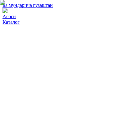
Ба мундариҷа гузаштан
Асосӣ
Каталог