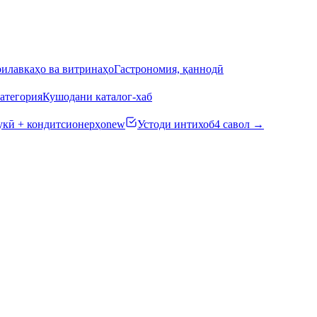
илавкаҳо ва витринаҳо
Гастрономия, қаннодӣ
атегория
Кушодани каталог-хаб
кӣ + кондитсионерҳо
new
Устоди интихоб
4 савол →