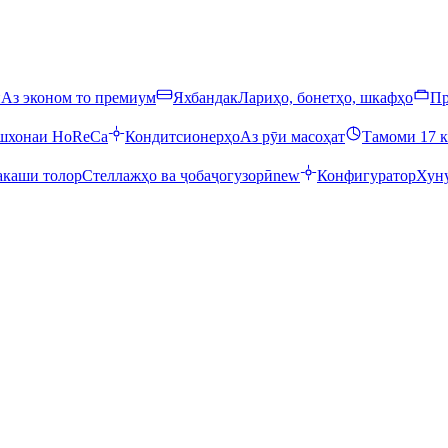
ӣ
Аз эконом то премиум
Яхбандак
Лариҳо, бонетҳо, шкафҳо
Пр
ошхонаи HoReCa
Кондитсионерҳо
Аз рӯи масоҳат
Тамоми 17 к
каши толор
Стеллажҳо ва ҷобаҷогузорӣ
new
Конфигуратор
Хуну