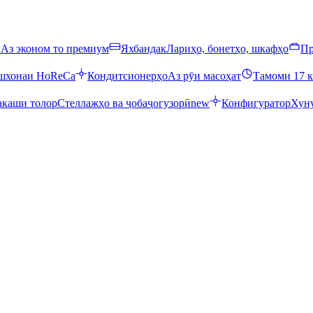
ӣ
Аз эконом то премиум
Яхбандак
Лариҳо, бонетҳо, шкафҳо
Пр
ошхонаи HoReCa
Кондитсионерҳо
Аз рӯи масоҳат
Тамоми 17 к
каши толор
Стеллажҳо ва ҷобаҷогузорӣ
new
Конфигуратор
Хуну