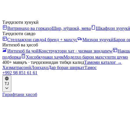
Таҷҳизоти хунукӣ
Витринаҳо ва горкаҳо
Шир, нӯшокӣ, мева
Шкафҳои хунук
Таҷҳизоти савдо
Стеллажҳои савдо
4 бренд + махсус
Мизҳои хунукӣ
Барои 
Интихоб ва ҳисоб
Интихоб ба ҷой
Конструктори хат · чизмаи зинда
new
Нақша
подборка
Ҳисобкунаки ҳаҷм
Моделҳо барои маҳсулоти шумо
400+ мавқеъ · таҷҳизонидан тибқи калид
Тамоми каталог
→
Хизматрасонӣ
Лоиҳаҳо
Дар бораи ширкат
Тамос
+992 98 851 61 61
TJ
Гирифтани ҳисоб