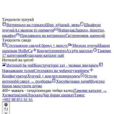
Таҷҳизоти хунукӣ
Витринаҳо ва горкаҳо
Шир, нӯшокӣ, мева
Шкафҳои
хунукӣ
Аз эконом то премиум
Яхбандак
Лариҳо, бонетҳо,
шкафҳо
Прилавкаҳо ва витринаҳо
Гастрономия, қаннодӣ
Таҷҳизоти савдо
Стеллажҳои савдо
4 бренд + махсус
Мизҳои хунукӣ
Барои
ошхонаи HoReCa
Кондитсионерҳо
Аз рӯи масоҳат
Тамоми
17 категория
Кушодани каталог-хаб
Интихоб ва ҳисоб
Интихоб ба ҷой
Конструктори хат · чизмаи зинда
new
Нақшакаши толор
Стеллажҳо ва ҷобаҷогузорӣ
new
Конфигуратор
Хунукӣ + кондитсионерҳо
new
Устоди
интихоб
4 савол → подборка
Ҳисобкунаки ҳаҷм
Моделҳо
барои маҳсулоти шумо
400+ мавқеъ · таҷҳизонидан тибқи калид
Тамоми каталог
→
Хизматрасонӣ
Лоиҳаҳо
Дар бораи ширкат
Тамос
+992 98 851 61 61
TJ