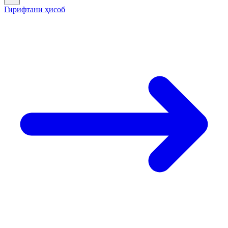
Гирифтани ҳисоб