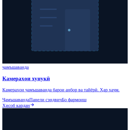
ҷамъшаванда
Камераҳои хунукӣ
Камераҳои ҷамъшаванда барои анбор ва тайёрӣ. Ҳар ҳаҷм.
Ҷамъшаванда
Панели сэндвич
Бо фармоиш
Ҳисоб кардан