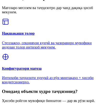
Мағозаро месозем ва таҷҳизотро дар чанд дақиқа ҳисоб
мекунем.
Нақшакаши толор
Стеллажҳо, секцияҳои кунҷӣ ва ҷазиравиро мувофиқи
андозаи толор интихоб мекунем.
Конфигуратори мағоза
Интихоби таҷҳизоти хунукӣ аз рӯи минтақаҳо + ҳисоби
кондитсионерҳо.
Омодаед объекти худро таҷҳизонед?
Ҳисоби ройгон мувофиқи биноатон — дар як рӯзи корӣ.