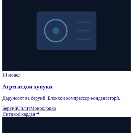
14 модел
Агрегатҳои хунукӣ
Дарунсохт ва берунӣ. Блокҳои компрессор-конденсаторӣ.
Берунӣ
Сплит
Моноблокҳо
Интихоб кардан