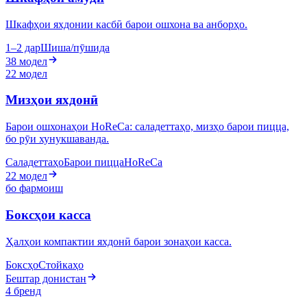
Шкафҳои яхдонии касбӣ барои ошхона ва анборҳо.
1–2 дар
Шиша/пӯшида
38 модел
22 модел
Мизҳои яхдонӣ
Барои ошхонаҳои HoReCa: саладеттаҳо, мизҳо барои пицца,
бо рӯи хунукшаванда.
Саладеттаҳо
Барои пицца
HoReCa
22 модел
бо фармоиш
Боксҳои касса
Ҳалҳои компактии яхдонӣ барои зонаҳои касса.
Боксҳо
Стойкаҳо
Бештар донистан
4 бренд