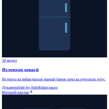
30 модел
Яхдонҳои хонагӣ
Яхдонҳо ва яхбандакҳои маишӣ барои хона ва нуқтаҳои хурд.
Дукамера
Side-by-Side
Яхбандакҳо
Интихоб кардан