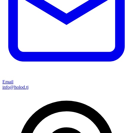
Email
info@holod.tj