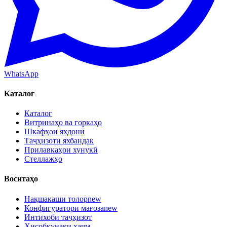
WhatsApp
Каталог
Каталог
Витринаҳо ва горкаҳо
Шкафҳои яхдонӣ
Таҷҳизоти яхбандак
Прилавкаҳои хунукӣ
Стеллажҳо
Воситаҳо
Нақшакаши толор
new
Конфигуратори мағоза
new
Интихоби таҷҳизот
Ҳисобкунаки ҳаҷм