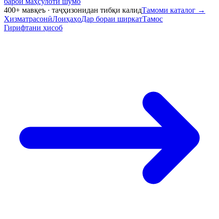
барои маҳсулоти шумо
400+ мавқеъ · таҷҳизонидан тибқи калид
Тамоми каталог
→
Хизматрасонӣ
Лоиҳаҳо
Дар бораи ширкат
Тамос
Гирифтани ҳисоб