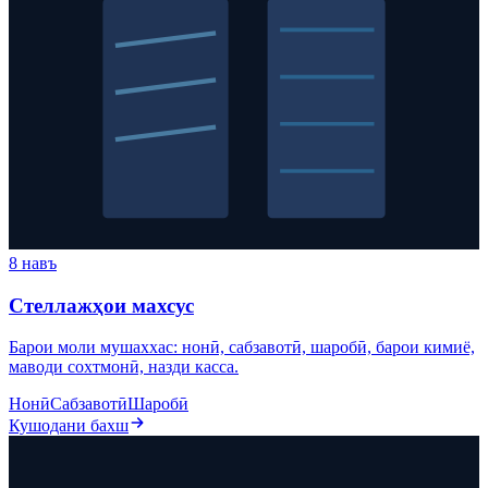
8 навъ
Стеллажҳои махсус
Барои моли мушаххас: нонӣ, сабзавотӣ, шаробӣ, барои кимиё,
маводи сохтмонӣ, назди касса.
Нонӣ
Сабзавотӣ
Шаробӣ
Кушодани бахш