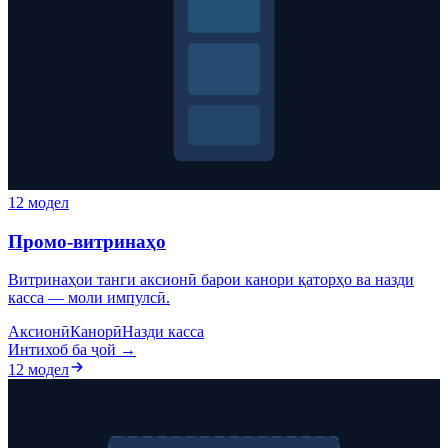
12 модел
Промо-витринаҳо
Витринаҳои танги аксионӣ барои канори қаторҳо ва назди
касса — моли импулсӣ.
Аксионӣ
Канорӣ
Назди касса
Интихоб ба ҷой →
12 модел