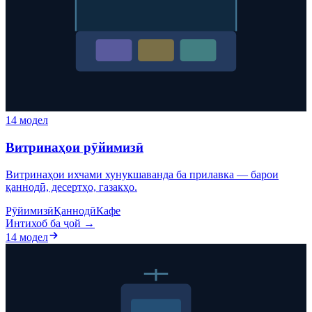
14 модел
Витринаҳои рӯйимизӣ
Витринаҳои ихчами хунукшаванда ба прилавка — барои
қаннодӣ, десертҳо, газакҳо.
Рӯйимизӣ
Қаннодӣ
Кафе
Интихоб ба ҷой →
14 модел