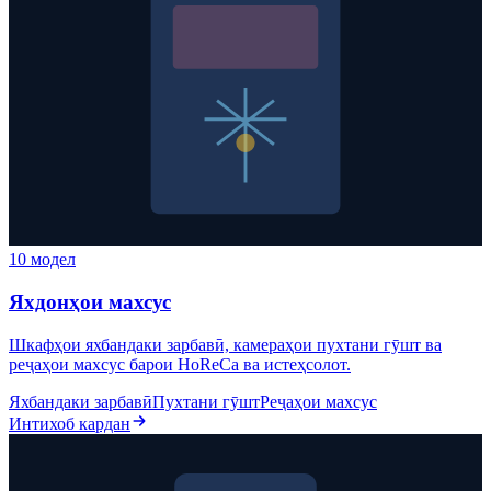
10 модел
Яхдонҳои махсус
Шкафҳои яхбандаки зарбавӣ, камераҳои пухтани гӯшт ва
реҷаҳои махсус барои HoReCa ва истеҳсолот.
Яхбандаки зарбавӣ
Пухтани гӯшт
Реҷаҳои махсус
Интихоб кардан