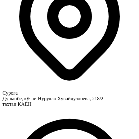
Суроға
Душанбе, кӯчаи Нурулло Хувайдуллоева, 218/2
тахтаи КАЁН