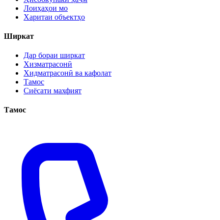
Лоиҳаҳои мо
Харитаи объектҳо
Ширкат
Дар бораи ширкат
Хизматрасонӣ
Хидматрасонӣ ва кафолат
Тамос
Сиёсати махфият
Тамос