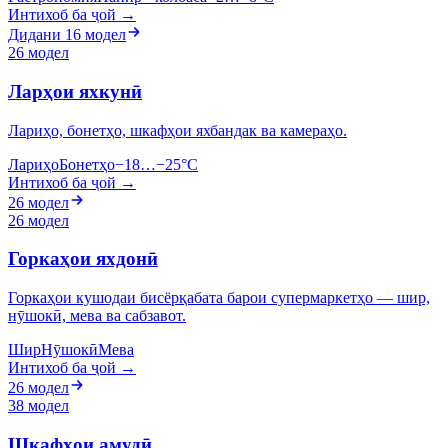
Интихоб ба ҷой →
Дидани 16 модел
26 модел
Ларҳои яхкунӣ
Лариҳо, бонетҳо, шкафҳои яхбандак ва камераҳо.
Лариҳо
Бонетҳо
−18…−25°C
Интихоб ба ҷой →
26 модел
26 модел
Горкаҳои яхдонӣ
Горкаҳои кушодаи бисёрқабата барои супермаркетҳо — шир,
нӯшокӣ, мева ва сабзавот.
Шир
Нӯшокӣ
Мева
Интихоб ба ҷой →
26 модел
38 модел
Шкафҳои амудӣ