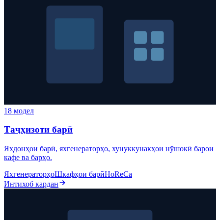
18 модел
Таҷҳизоти барӣ
Яхдонҳои барӣ, яхгенераторҳо, хунуккунакҳои нӯшокӣ барои
кафе ва барҳо.
Яхгенераторҳо
Шкафҳои барӣ
HoReCa
Интихоб кардан