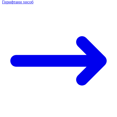
Гирифтани ҳисоб