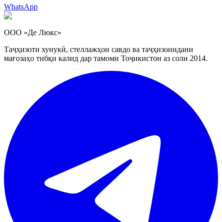
WhatsApp
ООО «Де Люкс»
Таҷҳизоти хунукӣ, стеллажҳои савдо ва таҷҳизонидани
мағозаҳо тибқи калид дар тамоми Тоҷикистон аз соли 2014.