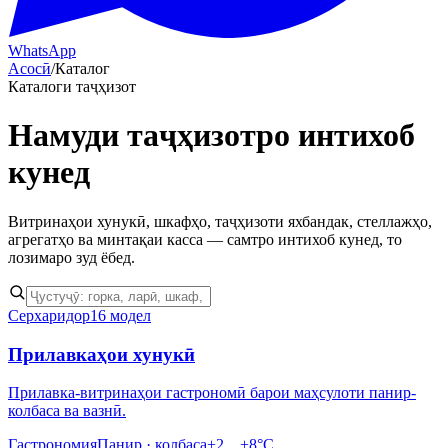
WhatsApp
Асосӣ
/
Каталог
Каталоги таҷҳизот
Намуди
таҷҳизотро интихоб
кунед
Витринаҳои хунукӣ, шкафҳо, таҷҳизоти яхбандак, стеллажҳо,
агрегатҳо ва минтақаи касса — самтро интихоб кунед, то
лозимаро зуд ёбед.
Серхаридор
16 модел
Прилавкаҳои хунукӣ
Прилавка-витринаҳои гастрономӣ барои маҳсулоти панир-
колбаса ва вазнӣ.
Гастрономия
Панир · колбаса
+2…+8°C