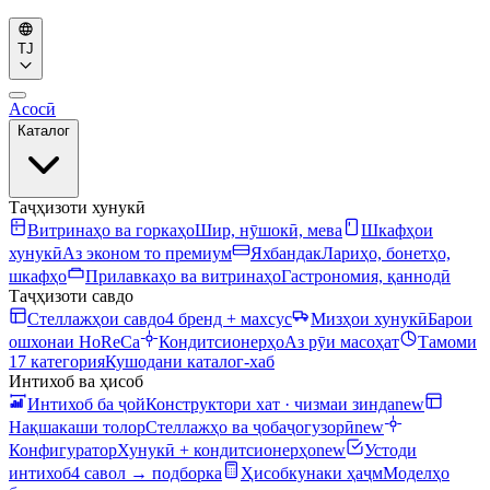
TJ
Асосӣ
Каталог
Таҷҳизоти хунукӣ
Витринаҳо ва горкаҳо
Шир, нӯшокӣ, мева
Шкафҳои
хунукӣ
Аз эконом то премиум
Яхбандак
Лариҳо, бонетҳо,
шкафҳо
Прилавкаҳо ва витринаҳо
Гастрономия, қаннодӣ
Таҷҳизоти савдо
Стеллажҳои савдо
4 бренд + махсус
Мизҳои хунукӣ
Барои
ошхонаи HoReCa
Кондитсионерҳо
Аз рӯи масоҳат
Тамоми
17 категория
Кушодани каталог-хаб
Интихоб ва ҳисоб
Интихоб ба ҷой
Конструктори хат · чизмаи зинда
new
Нақшакаши толор
Стеллажҳо ва ҷобаҷогузорӣ
new
Конфигуратор
Хунукӣ + кондитсионерҳо
new
Устоди
интихоб
4 савол → подборка
Ҳисобкунаки ҳаҷм
Моделҳо