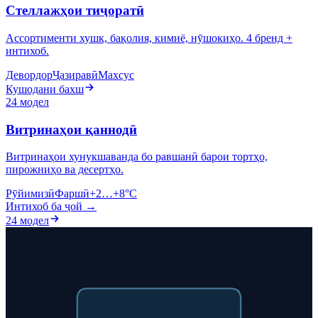
Стеллажҳои тиҷоратӣ
Ассортименти хушк, бақолия, кимиё, нӯшокиҳо. 4 бренд +
интихоб.
Девордор
Ҷазиравӣ
Махсус
Кушодани бахш
24 модел
Витринаҳои қаннодӣ
Витринаҳои хунукшаванда бо равшанӣ барои тортҳо,
пирожниҳо ва десертҳо.
Рӯйимизӣ
Фаршӣ
+2…+8°C
Интихоб ба ҷой →
24 модел