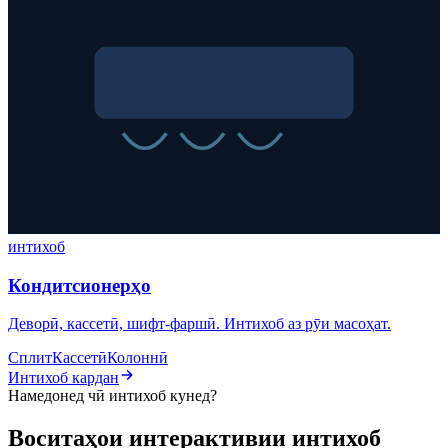
интихоб
Кондитсионерҳо
Деворӣ, кассетӣ, шифт-фаршӣ. Интихоб аз рӯи масоҳат.
Сплит
Кассетӣ
Колоннӣ
Интихоб кардан
Намедонед чӣ интихоб кунед?
Воситаҳои интерактивии интихоб