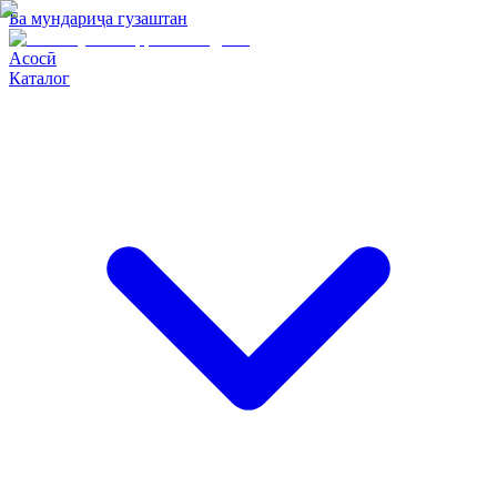
Ба мундариҷа гузаштан
Асосӣ
Каталог