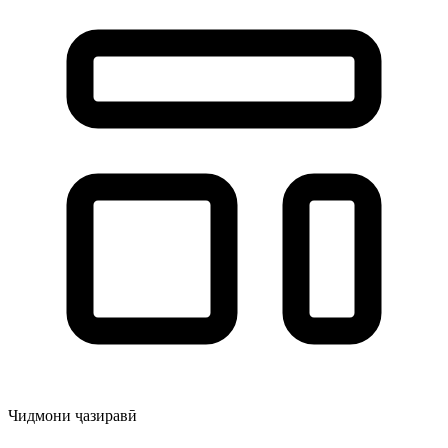
Чидмони ҷазиравӣ