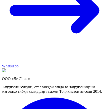
WhatsApp
ООО «Де Люкс»
Таҷҳизоти хунукӣ, стеллажҳои савдо ва таҷҳизонидани
мағозаҳо тибқи калид дар тамоми Тоҷикистон аз соли 2014.