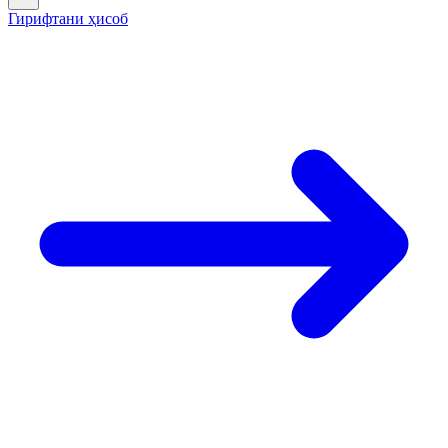
Гирифтани ҳисоб