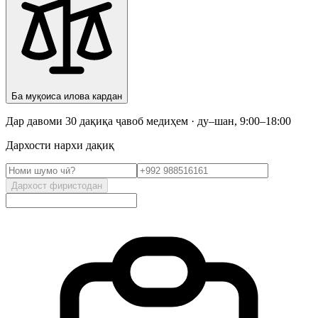
Ба муқоиса илова кардан
Дар давоми 30 дақиқа ҷавоб медиҳем · ду–шан, 9:00–18:00
Дархости нархи дақиқ
Дархост фиристодан