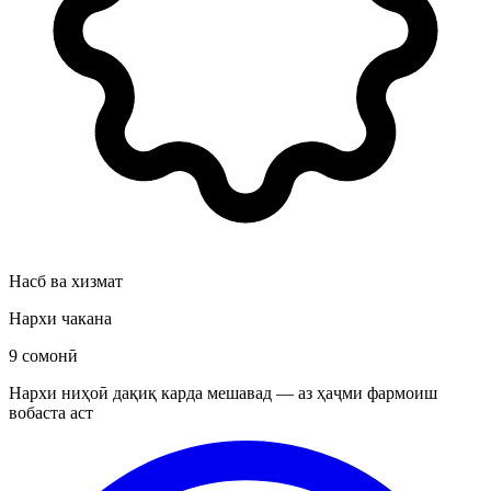
Насб ва хизмат
Нархи чакана
9 сомонӣ
Нархи ниҳоӣ дақиқ карда мешавад — аз ҳаҷми фармоиш
вобаста аст