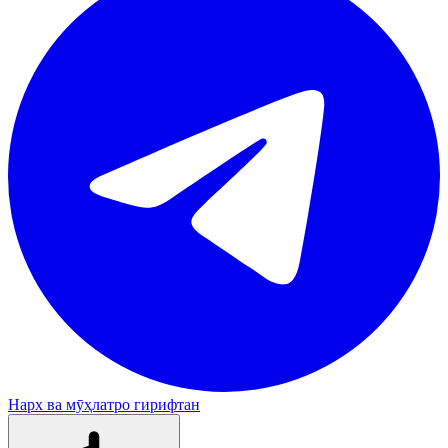
Нарх ва мӯҳлатро гирифтан