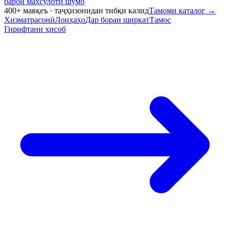
барои маҳсулоти шумо
400+ мавқеъ · таҷҳизонидан тибқи калид
Тамоми каталог
→
Хизматрасонӣ
Лоиҳаҳо
Дар бораи ширкат
Тамос
Гирифтани ҳисоб