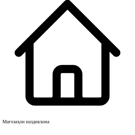
Мағозаҳои наздикхона