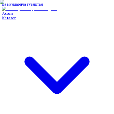
Ба мундариҷа гузаштан
Асосӣ
Каталог