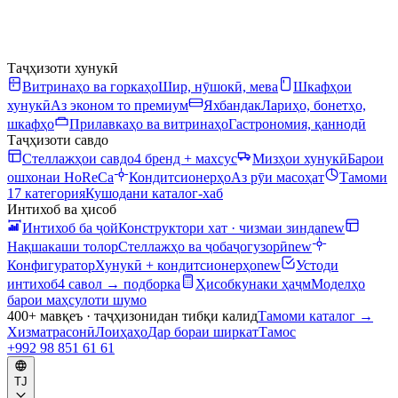
Таҷҳизоти хунукӣ
Витринаҳо ва горкаҳо
Шир, нӯшокӣ, мева
Шкафҳои
хунукӣ
Аз эконом то премиум
Яхбандак
Лариҳо, бонетҳо,
шкафҳо
Прилавкаҳо ва витринаҳо
Гастрономия, қаннодӣ
Таҷҳизоти савдо
Стеллажҳои савдо
4 бренд + махсус
Мизҳои хунукӣ
Барои
ошхонаи HoReCa
Кондитсионерҳо
Аз рӯи масоҳат
Тамоми
17 категория
Кушодани каталог-хаб
Интихоб ва ҳисоб
Интихоб ба ҷой
Конструктори хат · чизмаи зинда
new
Нақшакаши толор
Стеллажҳо ва ҷобаҷогузорӣ
new
Конфигуратор
Хунукӣ + кондитсионерҳо
new
Устоди
интихоб
4 савол → подборка
Ҳисобкунаки ҳаҷм
Моделҳо
барои маҳсулоти шумо
400+ мавқеъ · таҷҳизонидан тибқи калид
Тамоми каталог
→
Хизматрасонӣ
Лоиҳаҳо
Дар бораи ширкат
Тамос
+992 98 851 61 61
TJ