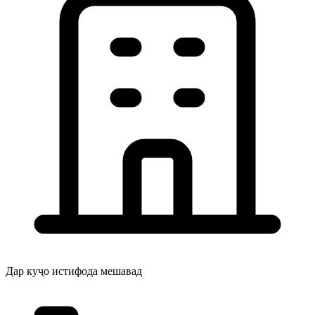
Дар куҷо истифода мешавад