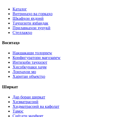
Каталог
Витринаҳо ва горкаҳо
Шкафҳои яхдонӣ
Таҷҳизоти яхбандак
Прилавкаҳои хунукӣ
Стеллажҳо
Воситаҳо
Нақшакаши толор
new
Конфигуратори мағоза
new
Интихоби таҷҳизот
Ҳисобкунаки ҳаҷм
Лоиҳаҳои мо
Харитаи объектҳо
Ширкат
Дар бораи ширкат
Хизматрасонӣ
Хидматрасонӣ ва кафолат
Тамос
Сиёсати махфият