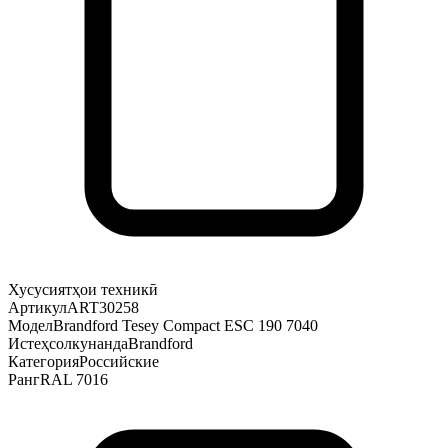
Хусусиятҳои техникӣ
Артикул
ART30258
Модел
Brandford Tesey Compact ESC 190 7040
Истеҳсолкунанда
Brandford
Категория
Российские
Ранг
RAL 7016