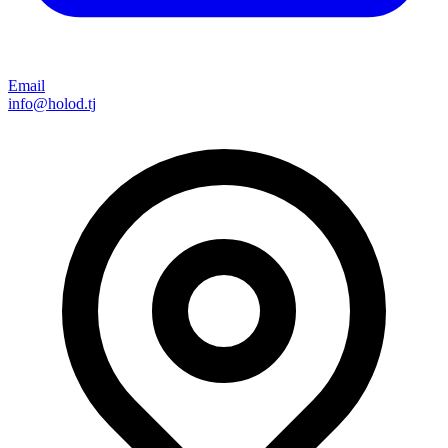
Email
info@holod.tj