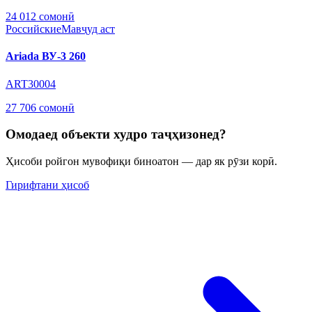
24 012 сомонӣ
Российские
Мавҷуд аст
Ariada ВУ-3 260
ART30004
27 706 сомонӣ
Омодаед объекти худро таҷҳизонед?
Ҳисоби ройгон мувофиқи биноатон — дар як рӯзи корӣ.
Гирифтани ҳисоб