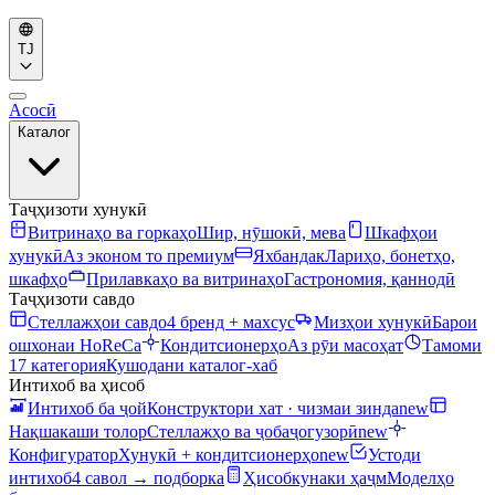
TJ
Асосӣ
Каталог
Таҷҳизоти хунукӣ
Витринаҳо ва горкаҳо
Шир, нӯшокӣ, мева
Шкафҳои
хунукӣ
Аз эконом то премиум
Яхбандак
Лариҳо, бонетҳо,
шкафҳо
Прилавкаҳо ва витринаҳо
Гастрономия, қаннодӣ
Таҷҳизоти савдо
Стеллажҳои савдо
4 бренд + махсус
Мизҳои хунукӣ
Барои
ошхонаи HoReCa
Кондитсионерҳо
Аз рӯи масоҳат
Тамоми
17 категория
Кушодани каталог-хаб
Интихоб ва ҳисоб
Интихоб ба ҷой
Конструктори хат · чизмаи зинда
new
Нақшакаши толор
Стеллажҳо ва ҷобаҷогузорӣ
new
Конфигуратор
Хунукӣ + кондитсионерҳо
new
Устоди
интихоб
4 савол → подборка
Ҳисобкунаки ҳаҷм
Моделҳо