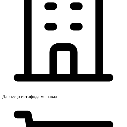
Дар куҷо истифода мешавад