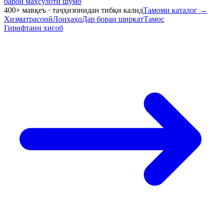
барои маҳсулоти шумо
400+ мавқеъ · таҷҳизонидан тибқи калид
Тамоми каталог
→
Хизматрасонӣ
Лоиҳаҳо
Дар бораи ширкат
Тамос
Гирифтани ҳисоб