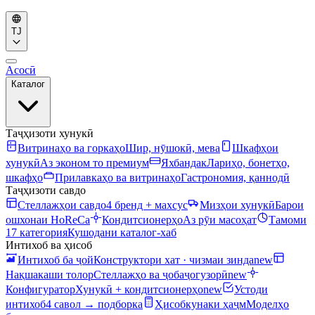
TJ
Асосӣ
Каталог
Таҷҳизоти хунукӣ
Витринаҳо ва горкаҳо
Шир, нӯшокӣ, мева
Шкафҳои
хунукӣ
Аз эконом то премиум
Яхбандак
Лариҳо, бонетҳо,
шкафҳо
Прилавкаҳо ва витринаҳо
Гастрономия, қаннодӣ
Таҷҳизоти савдо
Стеллажҳои савдо
4 бренд + махсус
Мизҳои хунукӣ
Барои
ошхонаи HoReCa
Кондитсионерҳо
Аз рӯи масоҳат
Тамоми
17 категория
Кушодани каталог-хаб
Интихоб ва ҳисоб
Интихоб ба ҷой
Конструктори хат · чизмаи зинда
new
Нақшакаши толор
Стеллажҳо ва ҷобаҷогузорӣ
new
Конфигуратор
Хунукӣ + кондитсионерҳо
new
Устоди
интихоб
4 савол → подборка
Ҳисобкунаки ҳаҷм
Моделҳо