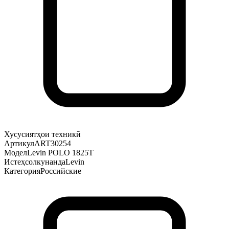
Хусусиятҳои техникӣ
Артикул
ART30254
Модел
Levin POLO 1825T
Истеҳсолкунанда
Levin
Категория
Российские