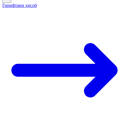
Гирифтани ҳисоб