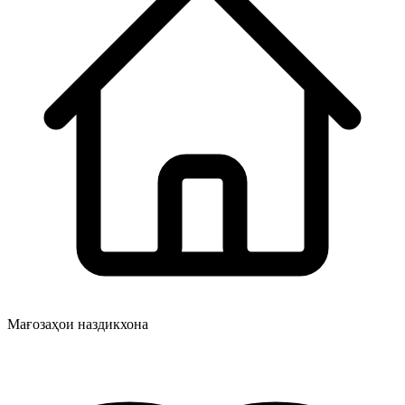
Мағозаҳои наздикхона