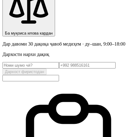
Ба муқоиса илова кардан
Дар давоми 30 дақиқа ҷавоб медиҳем · ду–шан, 9:00–18:00
Дархости нархи дақиқ
Дархост фиристодан