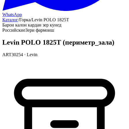
WhatsApp
Каталог
/
Горка
/
Levin POLO 1825T
Барои калон кардан зер кунед
Российские
Зери фармоиш
Levin POLO 1825T (периметр_зала)
ART30254
·
Levin