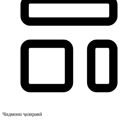
Чидмони ҷазиравӣ