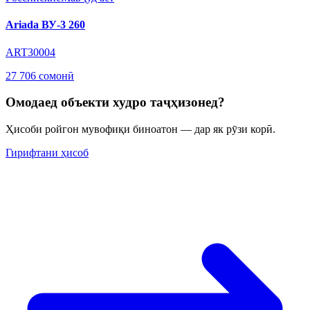
Ariada ВУ-3 260
ART30004
27 706 сомонӣ
Омодаед объекти худро таҷҳизонед?
Ҳисоби ройгон мувофиқи биноатон — дар як рӯзи корӣ.
Гирифтани ҳисоб