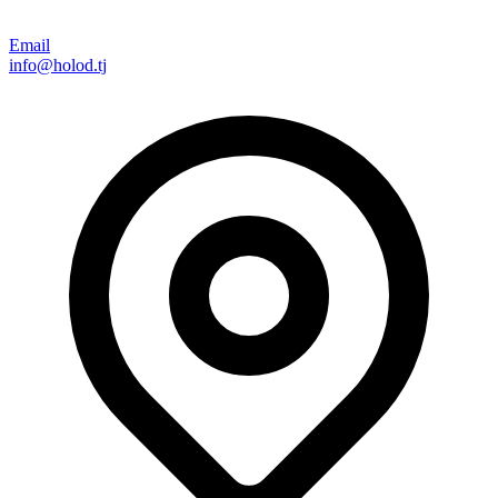
Email
info@holod.tj