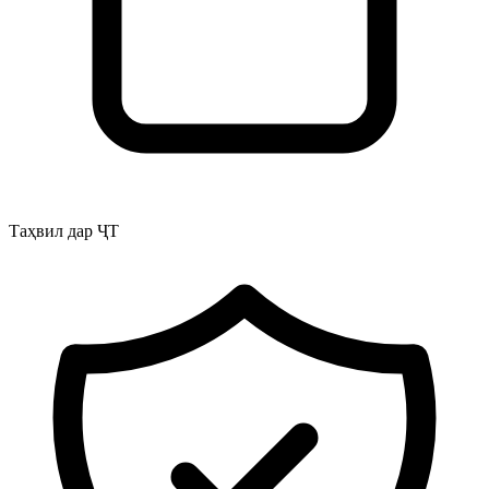
Таҳвил дар ҶТ