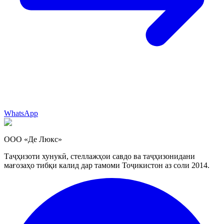
WhatsApp
ООО «Де Люкс»
Таҷҳизоти хунукӣ, стеллажҳои савдо ва таҷҳизонидани
мағозаҳо тибқи калид дар тамоми Тоҷикистон аз соли 2014.