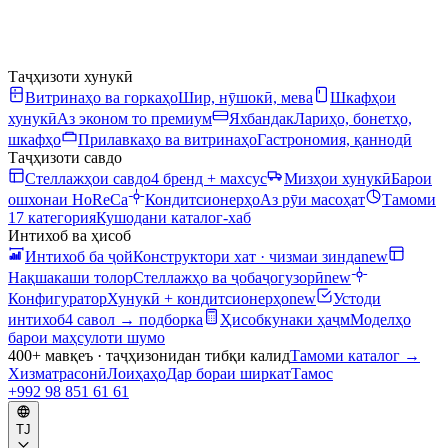
Таҷҳизоти хунукӣ
Витринаҳо ва горкаҳо
Шир, нӯшокӣ, мева
Шкафҳои
хунукӣ
Аз эконом то премиум
Яхбандак
Лариҳо, бонетҳо,
шкафҳо
Прилавкаҳо ва витринаҳо
Гастрономия, қаннодӣ
Таҷҳизоти савдо
Стеллажҳои савдо
4 бренд + махсус
Мизҳои хунукӣ
Барои
ошхонаи HoReCa
Кондитсионерҳо
Аз рӯи масоҳат
Тамоми
17 категория
Кушодани каталог-хаб
Интихоб ва ҳисоб
Интихоб ба ҷой
Конструктори хат · чизмаи зинда
new
Нақшакаши толор
Стеллажҳо ва ҷобаҷогузорӣ
new
Конфигуратор
Хунукӣ + кондитсионерҳо
new
Устоди
интихоб
4 савол → подборка
Ҳисобкунаки ҳаҷм
Моделҳо
барои маҳсулоти шумо
400+ мавқеъ · таҷҳизонидан тибқи калид
Тамоми каталог
→
Хизматрасонӣ
Лоиҳаҳо
Дар бораи ширкат
Тамос
+992 98 851 61 61
TJ