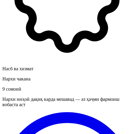
Насб ва хизмат
Нархи чакана
9 сомонӣ
Нархи ниҳоӣ дақиқ карда мешавад — аз ҳаҷми фармоиш
вобаста аст