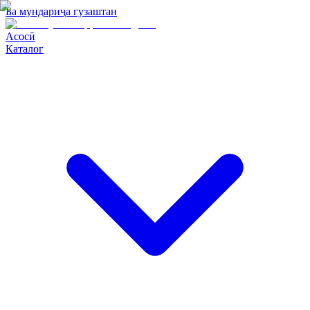
Ба мундариҷа гузаштан
Асосӣ
Каталог