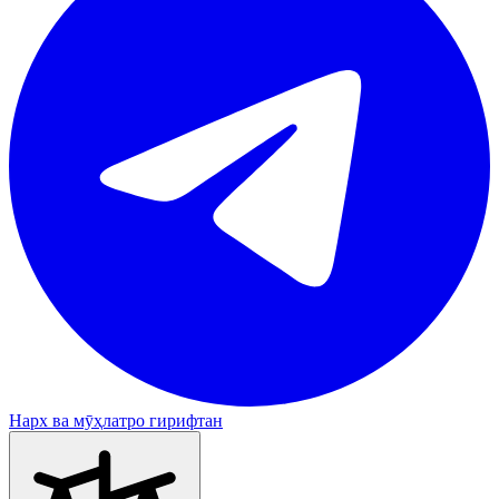
Нарх ва мӯҳлатро гирифтан