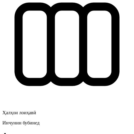
Ҳалҳои лоиҳавӣ
Инчунин бубинед