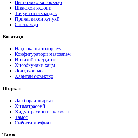
Витринаҳо ва горкаҳо
Шкафҳои яхдонӣ
Таҷҳизоти яхбандак
Прилавкаҳои хунукӣ
Стеллажҳо
Воситаҳо
Нақшакаши толор
new
Конфигуратори мағоза
new
Интихоби таҷҳизот
Ҳисобкунаки ҳаҷм
Лоиҳаҳои мо
Харитаи объектҳо
Ширкат
Дар бораи ширкат
Хизматрасонӣ
Хидматрасонӣ ва кафолат
Тамос
Сиёсати махфият
Тамос