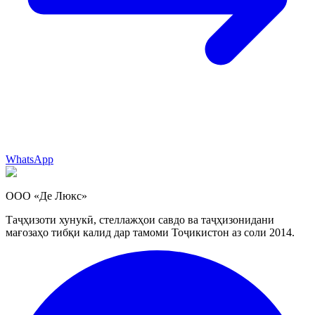
WhatsApp
ООО «Де Люкс»
Таҷҳизоти хунукӣ, стеллажҳои савдо ва таҷҳизонидани
мағозаҳо тибқи калид дар тамоми Тоҷикистон аз соли 2014.