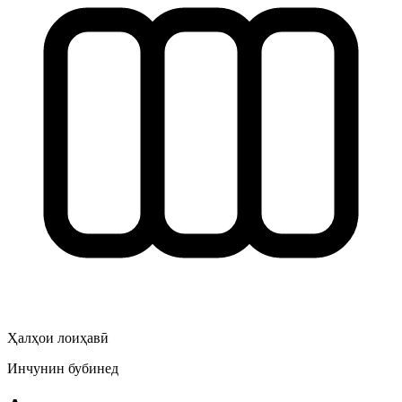
Ҳалҳои лоиҳавӣ
Инчунин бубинед