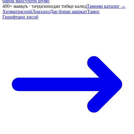
барои маҳсулоти шумо
400+ мавқеъ · таҷҳизонидан тибқи калид
Тамоми каталог
→
Хизматрасонӣ
Лоиҳаҳо
Дар бораи ширкат
Тамос
Гирифтани ҳисоб