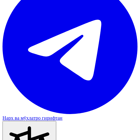
Нарх ва мӯҳлатро гирифтан