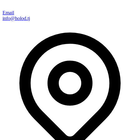
Email
info@holod.tj