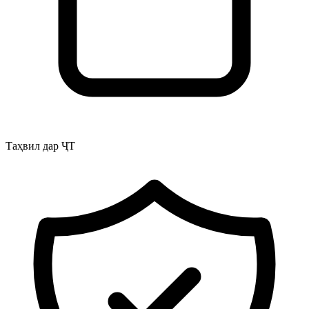
Таҳвил дар ҶТ