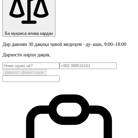
Ба муқоиса илова кардан
Дар давоми 30 дақиқа ҷавоб медиҳем · ду–шан, 9:00–18:00
Дархости нархи дақиқ
Дархост фиристодан