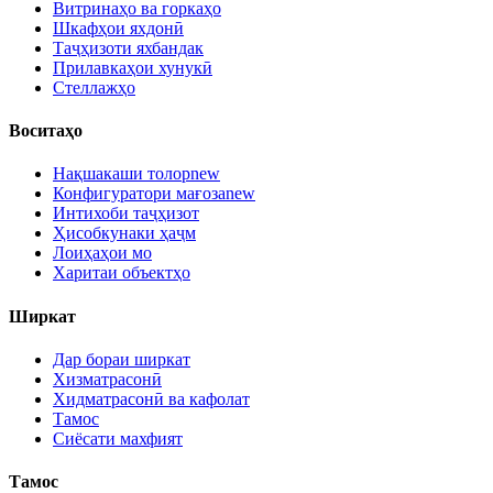
Витринаҳо ва горкаҳо
Шкафҳои яхдонӣ
Таҷҳизоти яхбандак
Прилавкаҳои хунукӣ
Стеллажҳо
Воситаҳо
Нақшакаши толор
new
Конфигуратори мағоза
new
Интихоби таҷҳизот
Ҳисобкунаки ҳаҷм
Лоиҳаҳои мо
Харитаи объектҳо
Ширкат
Дар бораи ширкат
Хизматрасонӣ
Хидматрасонӣ ва кафолат
Тамос
Сиёсати махфият
Тамос