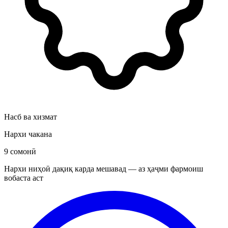
Насб ва хизмат
Нархи чакана
9 сомонӣ
Нархи ниҳоӣ дақиқ карда мешавад — аз ҳаҷми фармоиш
вобаста аст