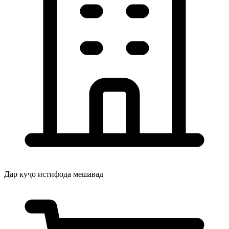
Дар куҷо истифода мешавад