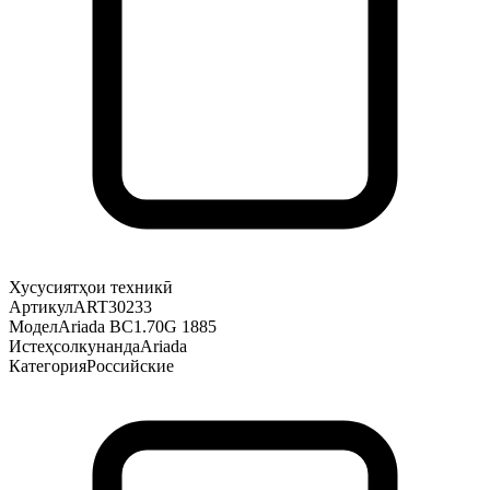
Хусусиятҳои техникӣ
Артикул
ART30233
Модел
Ariada ВС1.70G 1885
Истеҳсолкунанда
Ariada
Категория
Российские