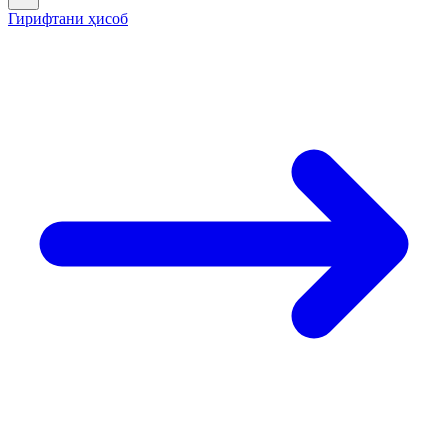
Гирифтани ҳисоб