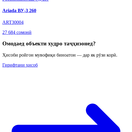
Ariada ВУ-3 260
ART30004
27 684 сомонӣ
Омодаед объекти худро таҷҳизонед?
Ҳисоби ройгон мувофиқи биноатон — дар як рӯзи корӣ.
Гирифтани ҳисоб