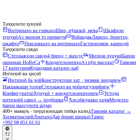
Таҷҳизоти хунукӣ
Витринаҳо ва горкаҳо
Шир, нӯшокӣ, мева
Шкафҳои
хунукӣ
Аз эконом то премиум
Яхбандак
Лариҳо, бонетҳо,
шкафҳо
Прилавкаҳо ва витринаҳо
Гастрономия, қаннодӣ
Таҷҳизоти савдо
Стеллажҳои савдо
4 бренд + махсус
Мизҳои хунукӣ
Барои
ошхонаи HoReCa
Кондитсионерҳо
Аз рӯи масоҳат
Тамоми
17 категория
Кушодани каталог-хаб
Интихоб ва ҳисоб
Интихоб ба ҷой
Конструктори хат · чизмаи зинда
new
Нақшакаши толор
Стеллажҳо ва ҷобаҷогузорӣ
new
Конфигуратор
Хунукӣ + кондитсионерҳо
new
Устоди
интихоб
4 савол → подборка
Ҳисобкунаки ҳаҷм
Моделҳо
барои маҳсулоти шумо
400+ мавқеъ · таҷҳизонидан тибқи калид
Тамоми каталог
→
Хизматрасонӣ
Лоиҳаҳо
Дар бораи ширкат
Тамос
+992 98 851 61 61
TJ