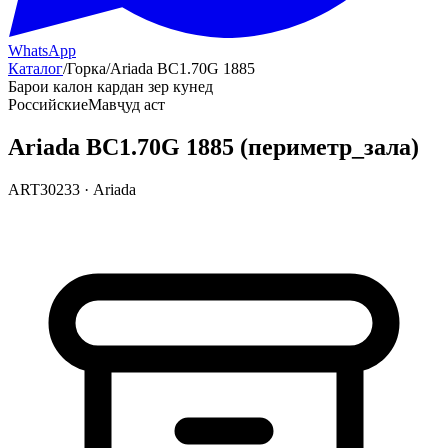
WhatsApp
Каталог
/
Горка
/
Ariada ВС1.70G 1885
Барои калон кардан зер кунед
Российские
Мавҷуд аст
Ariada ВС1.70G 1885 (периметр_зала)
ART30233
·
Ariada