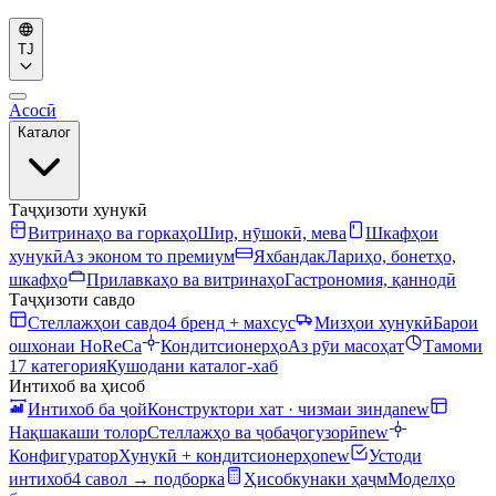
TJ
Асосӣ
Каталог
Таҷҳизоти хунукӣ
Витринаҳо ва горкаҳо
Шир, нӯшокӣ, мева
Шкафҳои
хунукӣ
Аз эконом то премиум
Яхбандак
Лариҳо, бонетҳо,
шкафҳо
Прилавкаҳо ва витринаҳо
Гастрономия, қаннодӣ
Таҷҳизоти савдо
Стеллажҳои савдо
4 бренд + махсус
Мизҳои хунукӣ
Барои
ошхонаи HoReCa
Кондитсионерҳо
Аз рӯи масоҳат
Тамоми
17 категория
Кушодани каталог-хаб
Интихоб ва ҳисоб
Интихоб ба ҷой
Конструктори хат · чизмаи зинда
new
Нақшакаши толор
Стеллажҳо ва ҷобаҷогузорӣ
new
Конфигуратор
Хунукӣ + кондитсионерҳо
new
Устоди
интихоб
4 савол → подборка
Ҳисобкунаки ҳаҷм
Моделҳо