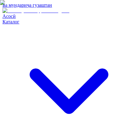
Ба мундариҷа гузаштан
Асосӣ
Каталог