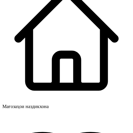
Мағозаҳои наздикхона