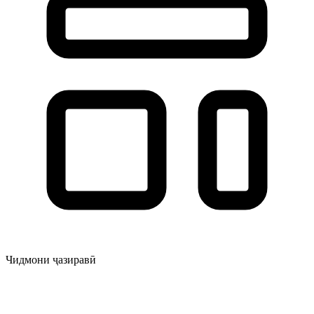
Чидмони ҷазиравӣ