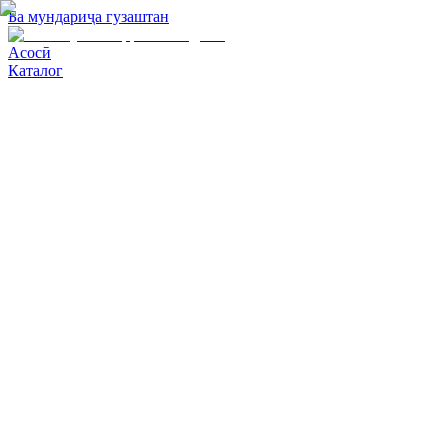
Ба мундариҷа гузаштан
Асосӣ
Каталог