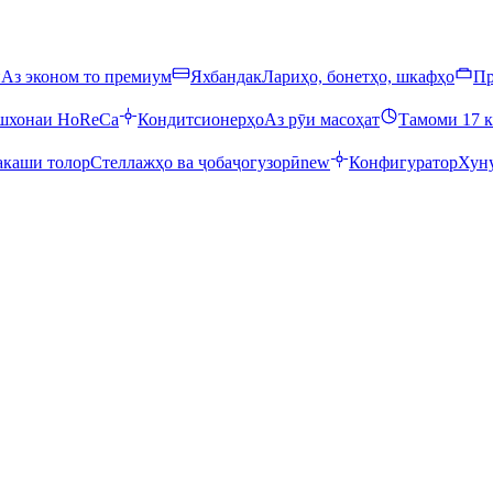
ӣ
Аз эконом то премиум
Яхбандак
Лариҳо, бонетҳо, шкафҳо
Пр
ошхонаи HoReCa
Кондитсионерҳо
Аз рӯи масоҳат
Тамоми 17 к
каши толор
Стеллажҳо ва ҷобаҷогузорӣ
new
Конфигуратор
Хуну