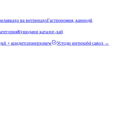
илавкаҳо ва витринаҳо
Гастрономия, қаннодӣ
атегория
Кушодани каталог-хаб
кӣ + кондитсионерҳо
new
Устоди интихоб
4 савол →