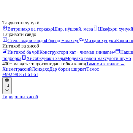
Таҷҳизоти хунукӣ
Витринаҳо ва горкаҳо
Шир, нӯшокӣ, мева
Шкафҳои хунук
Таҷҳизоти савдо
Стеллажҳои савдо
4 бренд + махсус
Мизҳои хунукӣ
Барои 
Интихоб ва ҳисоб
Интихоб ба ҷой
Конструктори хат · чизмаи зинда
new
Нақша
подборка
Ҳисобкунаки ҳаҷм
Моделҳо барои маҳсулоти шумо
400+ мавқеъ · таҷҳизонидан тибқи калид
Тамоми каталог
→
Хизматрасонӣ
Лоиҳаҳо
Дар бораи ширкат
Тамос
+992 98 851 61 61
TJ
Гирифтани ҳисоб