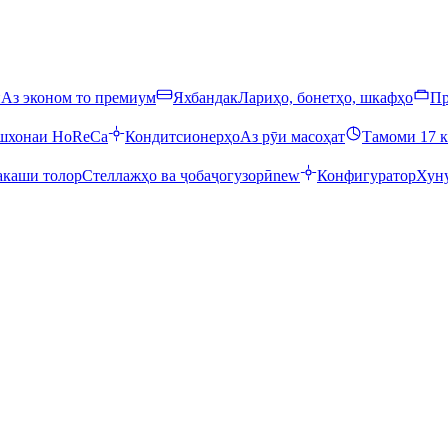
ӣ
Аз эконом то премиум
Яхбандак
Лариҳо, бонетҳо, шкафҳо
Пр
ошхонаи HoReCa
Кондитсионерҳо
Аз рӯи масоҳат
Тамоми 17 к
каши толор
Стеллажҳо ва ҷобаҷогузорӣ
new
Конфигуратор
Хуну