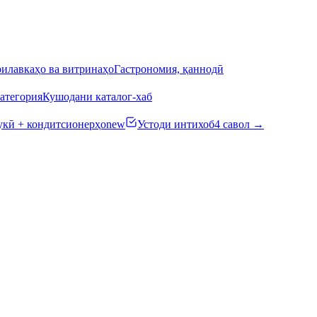
илавкаҳо ва витринаҳо
Гастрономия, қаннодӣ
атегория
Кушодани каталог-хаб
кӣ + кондитсионерҳо
new
Устоди интихоб
4 савол →