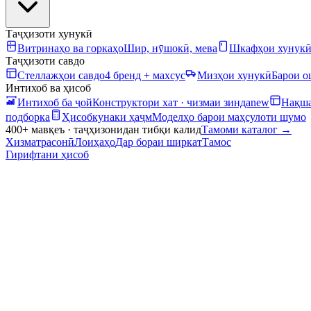
Таҷҳизоти хунукӣ
Витринаҳо ва горкаҳо
Шир, нӯшокӣ, мева
Шкафҳои хунук
Таҷҳизоти савдо
Стеллажҳои савдо
4 бренд + махсус
Мизҳои хунукӣ
Барои 
Интихоб ва ҳисоб
Интихоб ба ҷой
Конструктори хат · чизмаи зинда
new
Нақша
подборка
Ҳисобкунаки ҳаҷм
Моделҳо барои маҳсулоти шумо
400+ мавқеъ · таҷҳизонидан тибқи калид
Тамоми каталог
→
Хизматрасонӣ
Лоиҳаҳо
Дар бораи ширкат
Тамос
Гирифтани ҳисоб