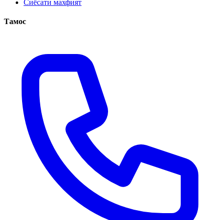
Сиёсати махфият
Тамос