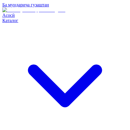
Ба мундариҷа гузаштан
Асосӣ
Каталог