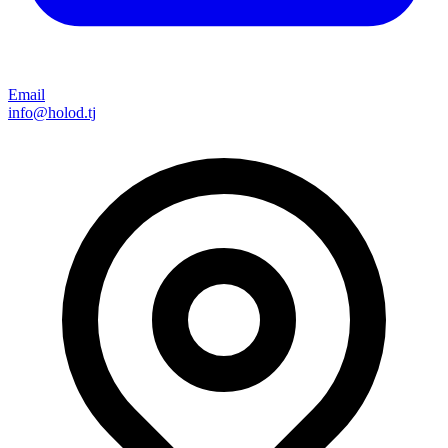
Email
info@holod.tj