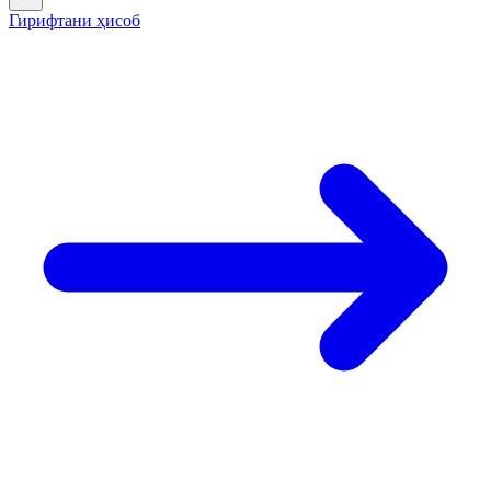
Гирифтани ҳисоб