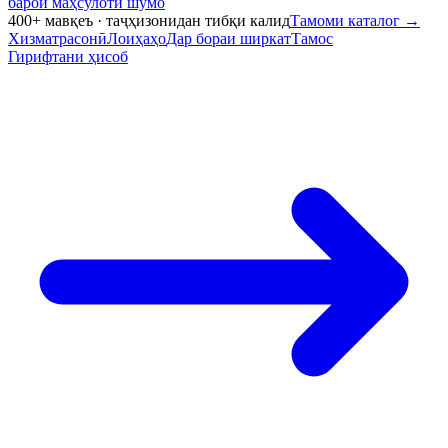
барои маҳсулоти шумо
400+ мавқеъ · таҷҳизонидан тибқи калид
Тамоми каталог
→
Хизматрасонӣ
Лоиҳаҳо
Дар бораи ширкат
Тамос
Гирифтани ҳисоб