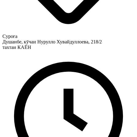
Суроға
Душанбе, кӯчаи Нурулло Хувайдуллоева, 218/2
тахтаи КАЁН