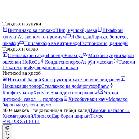
Таҷҳизоти хунукӣ
Витринаҳо ва горкаҳо
Шир, нӯшокӣ, мева
Шкафҳои
хунукӣ
Аз эконом то премиум
Яхбандак
Лариҳо, бонетҳо,
шкафҳо
Прилавкаҳо ва витринаҳо
Гастрономия, қаннодӣ
Таҷҳизоти савдо
Стеллажҳои савдо
4 бренд + махсус
Мизҳои хунукӣ
Барои
ошхонаи HoReCa
Кондитсионерҳо
Аз рӯи масоҳат
Тамоми
17 категория
Кушодани каталог-хаб
Интихоб ва ҳисоб
Интихоб ба ҷой
Конструктори хат · чизмаи зинда
new
Нақшакаши толор
Стеллажҳо ва ҷобаҷогузорӣ
new
Конфигуратор
Хунукӣ + кондитсионерҳо
new
Устоди
интихоб
4 савол → подборка
Ҳисобкунаки ҳаҷм
Моделҳо
барои маҳсулоти шумо
400+ мавқеъ · таҷҳизонидан тибқи калид
Тамоми каталог
→
Хизматрасонӣ
Лоиҳаҳо
Дар бораи ширкат
Тамос
+992 98 851 61 61
TJ