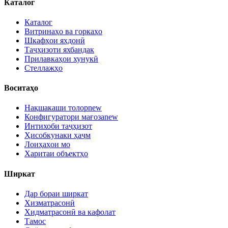
Каталог
Каталог
Витринаҳо ва горкаҳо
Шкафҳои яхдонӣ
Таҷҳизоти яхбандак
Прилавкаҳои хунукӣ
Стеллажҳо
Воситаҳо
Нақшакаши толор
new
Конфигуратори мағоза
new
Интихоби таҷҳизот
Ҳисобкунаки ҳаҷм
Лоиҳаҳои мо
Харитаи объектҳо
Ширкат
Дар бораи ширкат
Хизматрасонӣ
Хидматрасонӣ ва кафолат
Тамос