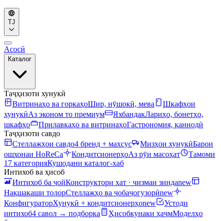
TJ
Асосӣ
Каталог
Таҷҳизоти хунукӣ
Витринаҳо ва горкаҳо
Шир, нӯшокӣ, мева
Шкафҳои
хунукӣ
Аз эконом то премиум
Яхбандак
Лариҳо, бонетҳо,
шкафҳо
Прилавкаҳо ва витринаҳо
Гастрономия, қаннодӣ
Таҷҳизоти савдо
Стеллажҳои савдо
4 бренд + махсус
Мизҳои хунукӣ
Барои
ошхонаи HoReCa
Кондитсионерҳо
Аз рӯи масоҳат
Тамоми
17 категория
Кушодани каталог-хаб
Интихоб ва ҳисоб
Интихоб ба ҷой
Конструктори хат · чизмаи зинда
new
Нақшакаши толор
Стеллажҳо ва ҷобаҷогузорӣ
new
Конфигуратор
Хунукӣ + кондитсионерҳо
new
Устоди
интихоб
4 савол → подборка
Ҳисобкунаки ҳаҷм
Моделҳо