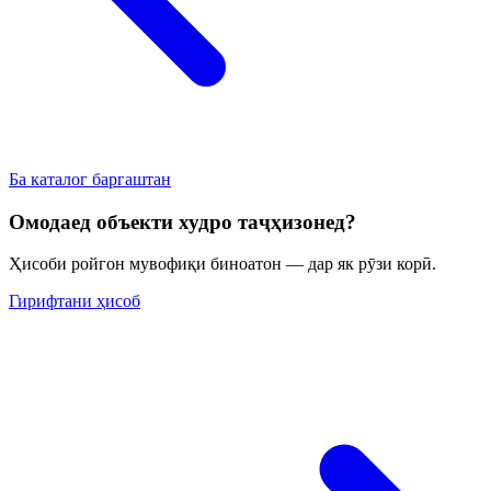
Ба каталог баргаштан
Омодаед объекти худро таҷҳизонед?
Ҳисоби ройгон мувофиқи биноатон — дар як рӯзи корӣ.
Гирифтани ҳисоб