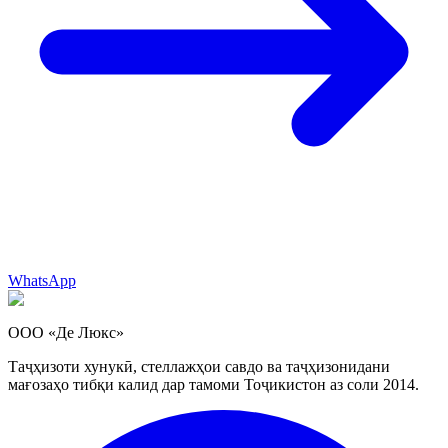
WhatsApp
ООО «Де Люкс»
Таҷҳизоти хунукӣ, стеллажҳои савдо ва таҷҳизонидани
мағозаҳо тибқи калид дар тамоми Тоҷикистон аз соли 2014.