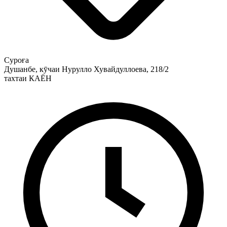
Суроға
Душанбе, кӯчаи Нурулло Хувайдуллоева, 218/2
тахтаи КАЁН