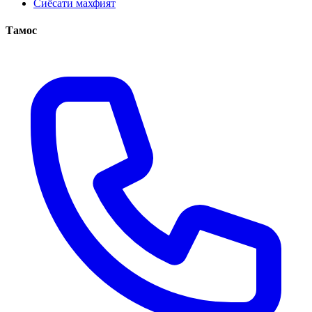
Сиёсати махфият
Тамос