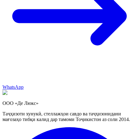
WhatsApp
ООО «Де Люкс»
Таҷҳизоти хунукӣ, стеллажҳои савдо ва таҷҳизонидани
мағозаҳо тибқи калид дар тамоми Тоҷикистон аз соли 2014.