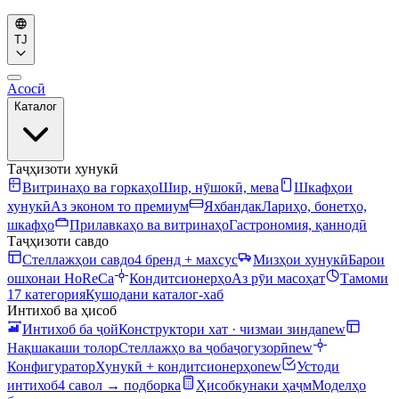
TJ
Асосӣ
Каталог
Таҷҳизоти хунукӣ
Витринаҳо ва горкаҳо
Шир, нӯшокӣ, мева
Шкафҳои
хунукӣ
Аз эконом то премиум
Яхбандак
Лариҳо, бонетҳо,
шкафҳо
Прилавкаҳо ва витринаҳо
Гастрономия, қаннодӣ
Таҷҳизоти савдо
Стеллажҳои савдо
4 бренд + махсус
Мизҳои хунукӣ
Барои
ошхонаи HoReCa
Кондитсионерҳо
Аз рӯи масоҳат
Тамоми
17 категория
Кушодани каталог-хаб
Интихоб ва ҳисоб
Интихоб ба ҷой
Конструктори хат · чизмаи зинда
new
Нақшакаши толор
Стеллажҳо ва ҷобаҷогузорӣ
new
Конфигуратор
Хунукӣ + кондитсионерҳо
new
Устоди
интихоб
4 савол → подборка
Ҳисобкунаки ҳаҷм
Моделҳо