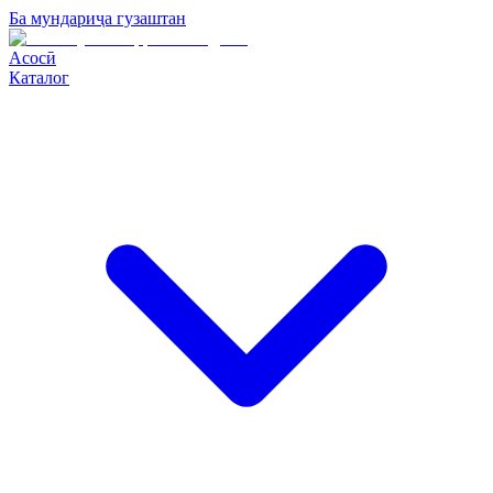
Ба мундариҷа гузаштан
Асосӣ
Каталог