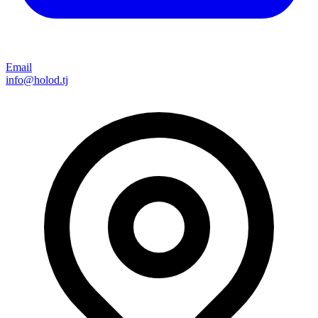
Email
info@holod.tj