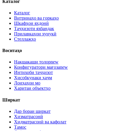
Каталог
Каталог
Витринаҳо ва горкаҳо
Шкафҳои яхдонӣ
Таҷҳизоти яхбандак
Прилавкаҳои хунукӣ
Стеллажҳо
Воситаҳо
Нақшакаши толор
new
Конфигуратори мағоза
new
Интихоби таҷҳизот
Ҳисобкунаки ҳаҷм
Лоиҳаҳои мо
Харитаи объектҳо
Ширкат
Дар бораи ширкат
Хизматрасонӣ
Хидматрасонӣ ва кафолат
Тамос