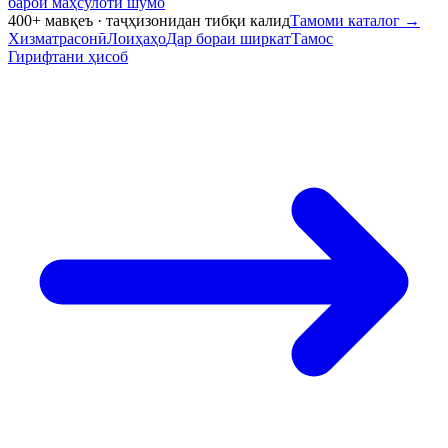
барои маҳсулоти шумо
400+ мавқеъ · таҷҳизонидан тибқи калид
Тамоми каталог
→
Хизматрасонӣ
Лоиҳаҳо
Дар бораи ширкат
Тамос
Гирифтани ҳисоб