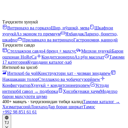
Таҷҳизоти хунукӣ
Витринаҳо ва горкаҳо
Шир, нӯшокӣ, мева
Шкафҳои
хунукӣ
Аз эконом то премиум
Яхбандак
Лариҳо, бонетҳо,
шкафҳо
Прилавкаҳо ва витринаҳо
Гастрономия, қаннодӣ
Таҷҳизоти савдо
Стеллажҳои савдо
4 бренд + махсус
Мизҳои хунукӣ
Барои
ошхонаи HoReCa
Кондитсионерҳо
Аз рӯи масоҳат
Тамоми
17 категория
Кушодани каталог-хаб
Интихоб ва ҳисоб
Интихоб ба ҷой
Конструктори хат · чизмаи зинда
new
Нақшакаши толор
Стеллажҳо ва ҷобаҷогузорӣ
new
Конфигуратор
Хунукӣ + кондитсионерҳо
new
Устоди
интихоб
4 савол → подборка
Ҳисобкунаки ҳаҷм
Моделҳо
барои маҳсулоти шумо
400+ мавқеъ · таҷҳизонидан тибқи калид
Тамоми каталог
→
Хизматрасонӣ
Лоиҳаҳо
Дар бораи ширкат
Тамос
+992 98 851 61 61
TJ