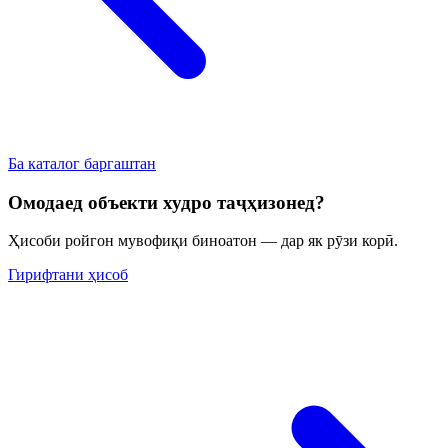
Ба каталог баргаштан
Омодаед объекти худро таҷҳизонед?
Ҳисоби ройгон мувофиқи биноатон — дар як рӯзи корӣ.
Гирифтани ҳисоб