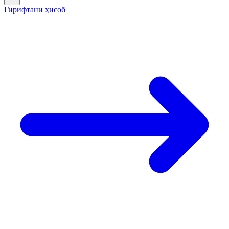
Гирифтани ҳисоб