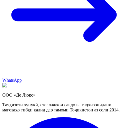
WhatsApp
ООО «Де Люкс»
Таҷҳизоти хунукӣ, стеллажҳои савдо ва таҷҳизонидани
мағозаҳо тибқи калид дар тамоми Тоҷикистон аз соли 2014.