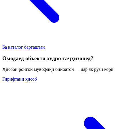
Ба каталог баргаштан
Омодаед объекти худро таҷҳизонед?
Ҳисоби ройгон мувофиқи биноатон — дар як рӯзи корӣ.
Гирифтани ҳисоб