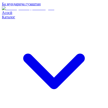
Ба мундариҷа гузаштан
Асосӣ
Каталог