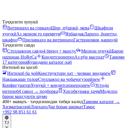
Таҷҳизоти хунукӣ
Витринаҳо ва горкаҳо
Шир, нӯшокӣ, мева
Шкафҳои
хунукӣ
Аз эконом то премиум
Яхбандак
Лариҳо, бонетҳо,
шкафҳо
Прилавкаҳо ва витринаҳо
Гастрономия, қаннодӣ
Таҷҳизоти савдо
Стеллажҳои савдо
4 бренд + махсус
Мизҳои хунукӣ
Барои
ошхонаи HoReCa
Кондитсионерҳо
Аз рӯи масоҳат
Тамоми
17 категория
Кушодани каталог-хаб
Интихоб ва ҳисоб
Интихоб ба ҷой
Конструктори хат · чизмаи зинда
new
Нақшакаши толор
Стеллажҳо ва ҷобаҷогузорӣ
new
Конфигуратор
Хунукӣ + кондитсионерҳо
new
Устоди
интихоб
4 савол → подборка
Ҳисобкунаки ҳаҷм
Моделҳо
барои маҳсулоти шумо
400+ мавқеъ · таҷҳизонидан тибқи калид
Тамоми каталог
→
Хизматрасонӣ
Лоиҳаҳо
Дар бораи ширкат
Тамос
+992 98 851 61 61
TJ