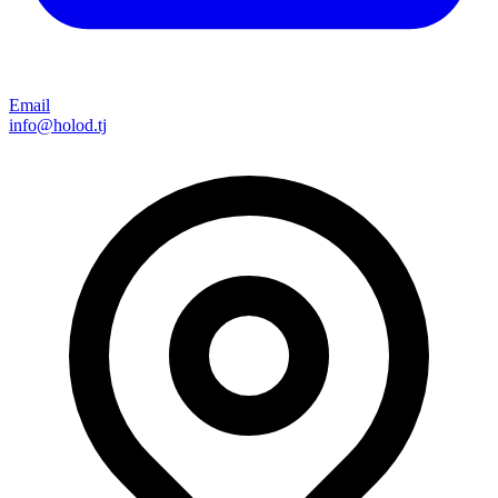
Email
info@holod.tj