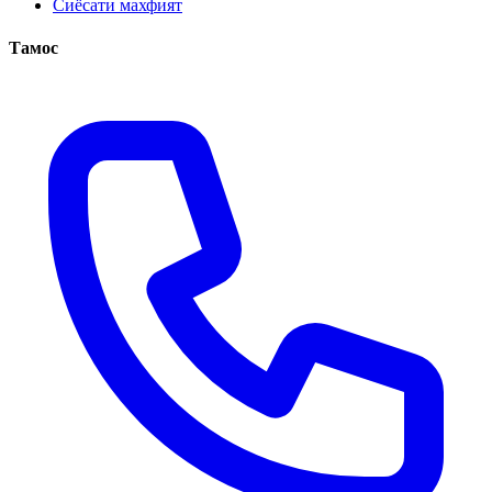
Сиёсати махфият
Тамос