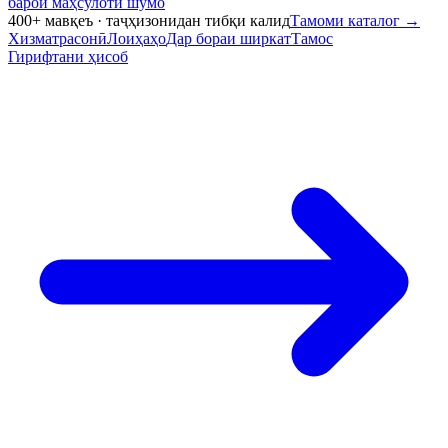
барои маҳсулоти шумо
400+ мавқеъ · таҷҳизонидан тибқи калид
Тамоми каталог
→
Хизматрасонӣ
Лоиҳаҳо
Дар бораи ширкат
Тамос
Гирифтани ҳисоб