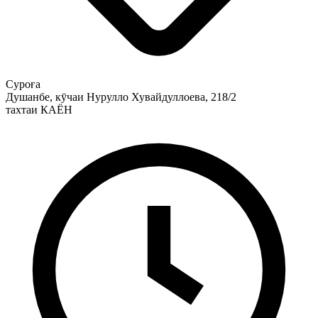
Суроға
Душанбе, кӯчаи Нурулло Хувайдуллоева, 218/2
тахтаи КАЁН