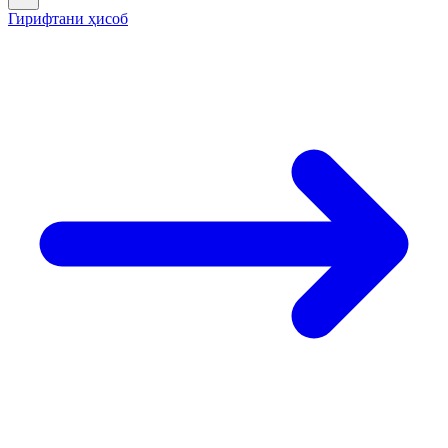
Гирифтани ҳисоб