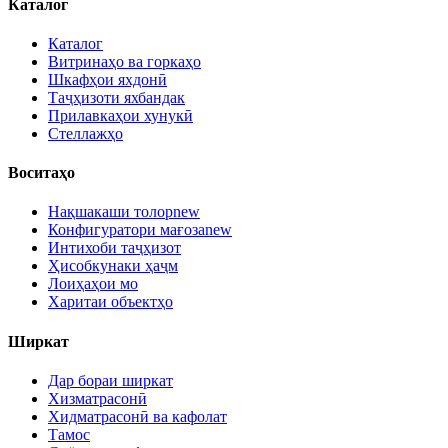
Каталог
Каталог
Витринаҳо ва горкаҳо
Шкафҳои яхдонӣ
Таҷҳизоти яхбандак
Прилавкаҳои хунукӣ
Стеллажҳо
Воситаҳо
Нақшакаши толор
new
Конфигуратори мағоза
new
Интихоби таҷҳизот
Ҳисобкунаки ҳаҷм
Лоиҳаҳои мо
Харитаи объектҳо
Ширкат
Дар бораи ширкат
Хизматрасонӣ
Хидматрасонӣ ва кафолат
Тамос