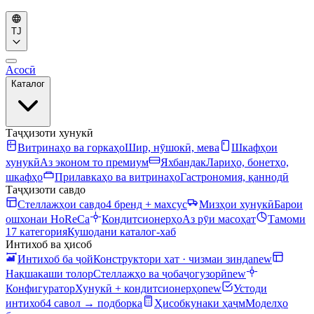
TJ
Асосӣ
Каталог
Таҷҳизоти хунукӣ
Витринаҳо ва горкаҳо
Шир, нӯшокӣ, мева
Шкафҳои
хунукӣ
Аз эконом то премиум
Яхбандак
Лариҳо, бонетҳо,
шкафҳо
Прилавкаҳо ва витринаҳо
Гастрономия, қаннодӣ
Таҷҳизоти савдо
Стеллажҳои савдо
4 бренд + махсус
Мизҳои хунукӣ
Барои
ошхонаи HoReCa
Кондитсионерҳо
Аз рӯи масоҳат
Тамоми
17 категория
Кушодани каталог-хаб
Интихоб ва ҳисоб
Интихоб ба ҷой
Конструктори хат · чизмаи зинда
new
Нақшакаши толор
Стеллажҳо ва ҷобаҷогузорӣ
new
Конфигуратор
Хунукӣ + кондитсионерҳо
new
Устоди
интихоб
4 савол → подборка
Ҳисобкунаки ҳаҷм
Моделҳо