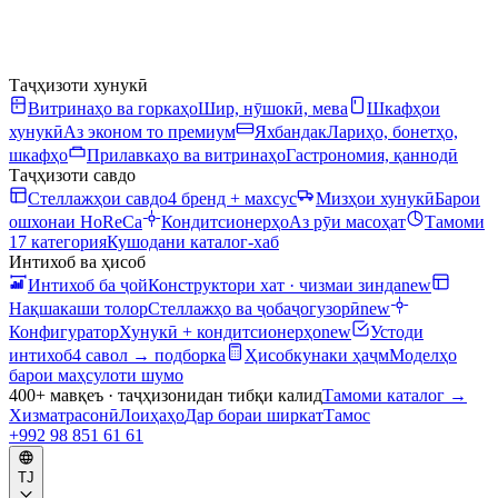
Таҷҳизоти хунукӣ
Витринаҳо ва горкаҳо
Шир, нӯшокӣ, мева
Шкафҳои
хунукӣ
Аз эконом то премиум
Яхбандак
Лариҳо, бонетҳо,
шкафҳо
Прилавкаҳо ва витринаҳо
Гастрономия, қаннодӣ
Таҷҳизоти савдо
Стеллажҳои савдо
4 бренд + махсус
Мизҳои хунукӣ
Барои
ошхонаи HoReCa
Кондитсионерҳо
Аз рӯи масоҳат
Тамоми
17 категория
Кушодани каталог-хаб
Интихоб ва ҳисоб
Интихоб ба ҷой
Конструктори хат · чизмаи зинда
new
Нақшакаши толор
Стеллажҳо ва ҷобаҷогузорӣ
new
Конфигуратор
Хунукӣ + кондитсионерҳо
new
Устоди
интихоб
4 савол → подборка
Ҳисобкунаки ҳаҷм
Моделҳо
барои маҳсулоти шумо
400+ мавқеъ · таҷҳизонидан тибқи калид
Тамоми каталог
→
Хизматрасонӣ
Лоиҳаҳо
Дар бораи ширкат
Тамос
+992 98 851 61 61
TJ