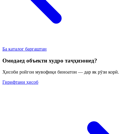
Ба каталог баргаштан
Омодаед объекти худро таҷҳизонед?
Ҳисоби ройгон мувофиқи биноатон — дар як рӯзи корӣ.
Гирифтани ҳисоб