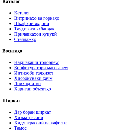
Каталог
Каталог
Витринаҳо ва горкаҳо
Шкафҳои яхдонӣ
Таҷҳизоти яхбандак
Прилавкаҳои хунукӣ
Стеллажҳо
Воситаҳо
Нақшакаши толор
new
Конфигуратори мағоза
new
Интихоби таҷҳизот
Ҳисобкунаки ҳаҷм
Лоиҳаҳои мо
Харитаи объектҳо
Ширкат
Дар бораи ширкат
Хизматрасонӣ
Хидматрасонӣ ва кафолат
Тамос