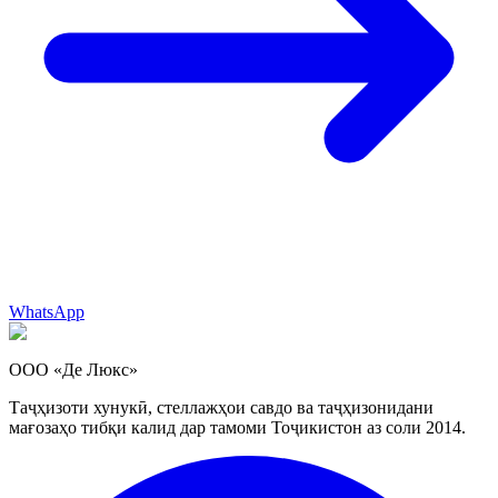
WhatsApp
ООО «Де Люкс»
Таҷҳизоти хунукӣ, стеллажҳои савдо ва таҷҳизонидани
мағозаҳо тибқи калид дар тамоми Тоҷикистон аз соли 2014.