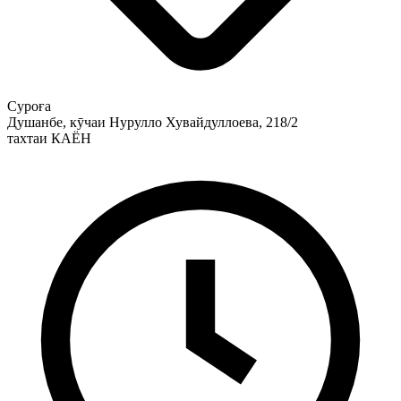
Суроға
Душанбе, кӯчаи Нурулло Хувайдуллоева, 218/2
тахтаи КАЁН