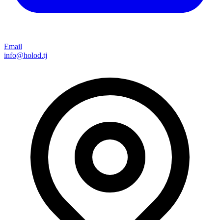
Email
info@holod.tj