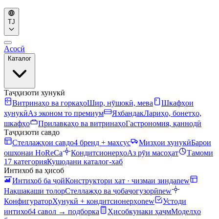
TJ
Асосӣ
Каталог
Таҷҳизоти хунукӣ
Витринаҳо ва горкаҳо
Шир, нӯшокӣ, мева
Шкафҳои
хунукӣ
Аз эконом то премиум
Яхбандак
Лариҳо, бонетҳо,
шкафҳо
Прилавкаҳо ва витринаҳо
Гастрономия, қаннодӣ
Таҷҳизоти савдо
Стеллажҳои савдо
4 бренд + махсус
Мизҳои хунукӣ
Барои
ошхонаи HoReCa
Кондитсионерҳо
Аз рӯи масоҳат
Тамоми
17 категория
Кушодани каталог-хаб
Интихоб ва ҳисоб
Интихоб ба ҷой
Конструктори хат · чизмаи зинда
new
Нақшакаши толор
Стеллажҳо ва ҷобаҷогузорӣ
new
Конфигуратор
Хунукӣ + кондитсионерҳо
new
Устоди
интихоб
4 савол → подборка
Ҳисобкунаки ҳаҷм
Моделҳо