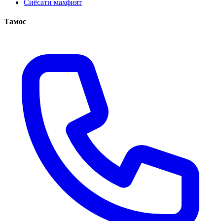
Сиёсати махфият
Тамос