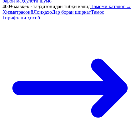
барои маҳсулоти шумо
400+ мавқеъ · таҷҳизонидан тибқи калид
Тамоми каталог
→
Хизматрасонӣ
Лоиҳаҳо
Дар бораи ширкат
Тамос
Гирифтани ҳисоб