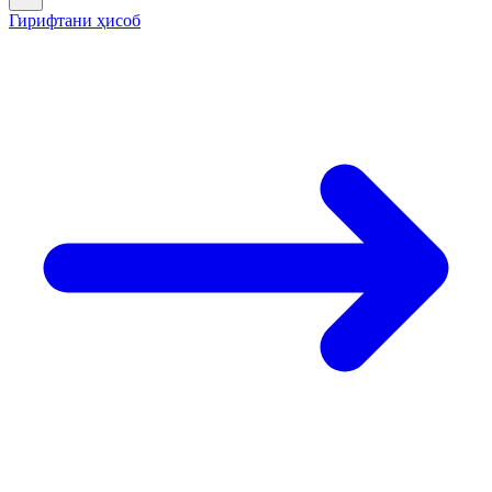
Гирифтани ҳисоб