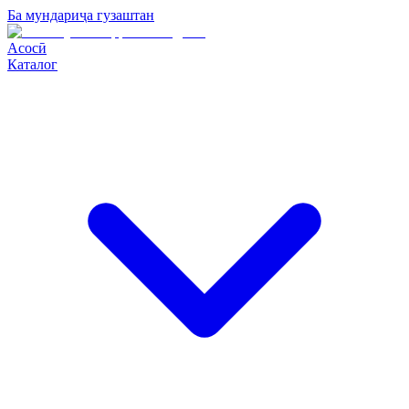
Ба мундариҷа гузаштан
Асосӣ
Каталог