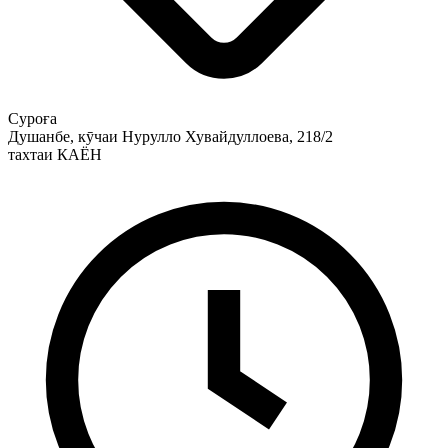
Суроға
Душанбе, кӯчаи Нурулло Хувайдуллоева, 218/2
тахтаи КАЁН