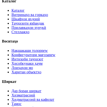
Каталог
Каталог
Витринаҳо ва горкаҳо
Шкафҳои яхдонӣ
Таҷҳизоти яхбандак
Прилавкаҳои хунукӣ
Стеллажҳо
Воситаҳо
Нақшакаши толор
new
Конфигуратори мағоза
new
Интихоби таҷҳизот
Ҳисобкунаки ҳаҷм
Лоиҳаҳои мо
Харитаи объектҳо
Ширкат
Дар бораи ширкат
Хизматрасонӣ
Хидматрасонӣ ва кафолат
Тамос