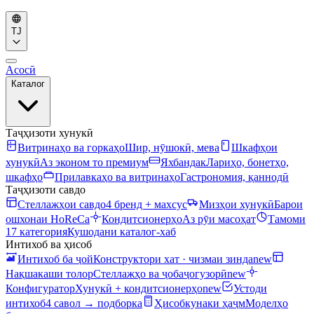
TJ
Асосӣ
Каталог
Таҷҳизоти хунукӣ
Витринаҳо ва горкаҳо
Шир, нӯшокӣ, мева
Шкафҳои
хунукӣ
Аз эконом то премиум
Яхбандак
Лариҳо, бонетҳо,
шкафҳо
Прилавкаҳо ва витринаҳо
Гастрономия, қаннодӣ
Таҷҳизоти савдо
Стеллажҳои савдо
4 бренд + махсус
Мизҳои хунукӣ
Барои
ошхонаи HoReCa
Кондитсионерҳо
Аз рӯи масоҳат
Тамоми
17 категория
Кушодани каталог-хаб
Интихоб ва ҳисоб
Интихоб ба ҷой
Конструктори хат · чизмаи зинда
new
Нақшакаши толор
Стеллажҳо ва ҷобаҷогузорӣ
new
Конфигуратор
Хунукӣ + кондитсионерҳо
new
Устоди
интихоб
4 савол → подборка
Ҳисобкунаки ҳаҷм
Моделҳо