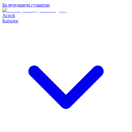
Ба мундариҷа гузаштан
Асосӣ
Каталог