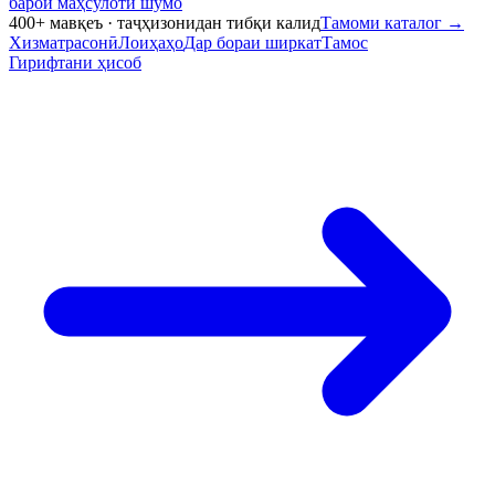
барои маҳсулоти шумо
400+ мавқеъ · таҷҳизонидан тибқи калид
Тамоми каталог
→
Хизматрасонӣ
Лоиҳаҳо
Дар бораи ширкат
Тамос
Гирифтани ҳисоб