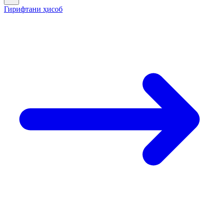
Гирифтани ҳисоб