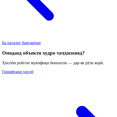
Ба каталог баргаштан
Омодаед объекти худро таҷҳизонед?
Ҳисоби ройгон мувофиқи биноатон — дар як рӯзи корӣ.
Гирифтани ҳисоб