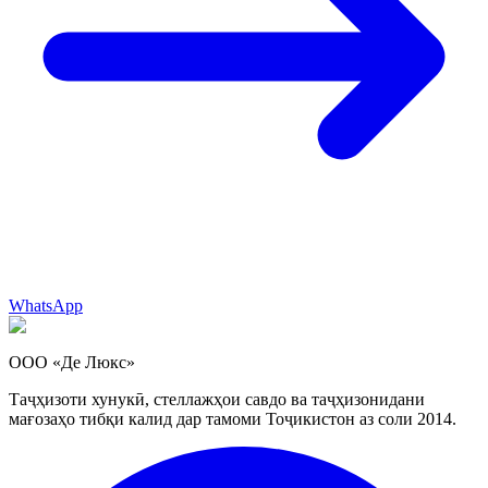
WhatsApp
ООО «Де Люкс»
Таҷҳизоти хунукӣ, стеллажҳои савдо ва таҷҳизонидани
мағозаҳо тибқи калид дар тамоми Тоҷикистон аз соли 2014.