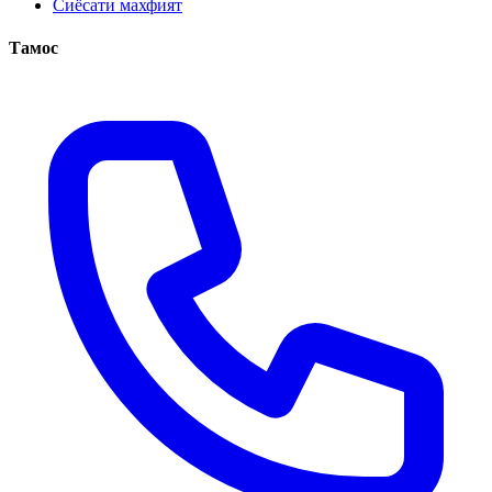
Сиёсати махфият
Тамос