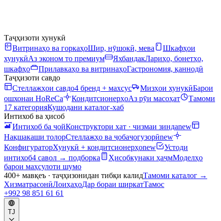
Таҷҳизоти хунукӣ
Витринаҳо ва горкаҳо
Шир, нӯшокӣ, мева
Шкафҳои
хунукӣ
Аз эконом то премиум
Яхбандак
Лариҳо, бонетҳо,
шкафҳо
Прилавкаҳо ва витринаҳо
Гастрономия, қаннодӣ
Таҷҳизоти савдо
Стеллажҳои савдо
4 бренд + махсус
Мизҳои хунукӣ
Барои
ошхонаи HoReCa
Кондитсионерҳо
Аз рӯи масоҳат
Тамоми
17 категория
Кушодани каталог-хаб
Интихоб ва ҳисоб
Интихоб ба ҷой
Конструктори хат · чизмаи зинда
new
Нақшакаши толор
Стеллажҳо ва ҷобаҷогузорӣ
new
Конфигуратор
Хунукӣ + кондитсионерҳо
new
Устоди
интихоб
4 савол → подборка
Ҳисобкунаки ҳаҷм
Моделҳо
барои маҳсулоти шумо
400+ мавқеъ · таҷҳизонидан тибқи калид
Тамоми каталог
→
Хизматрасонӣ
Лоиҳаҳо
Дар бораи ширкат
Тамос
+992 98 851 61 61
TJ