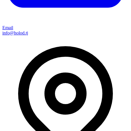
Email
info@holod.tj