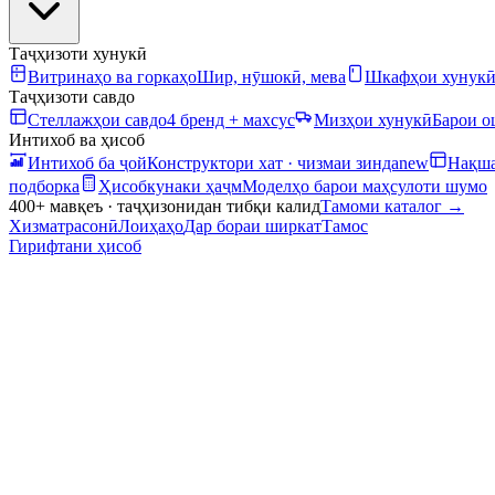
Таҷҳизоти хунукӣ
Витринаҳо ва горкаҳо
Шир, нӯшокӣ, мева
Шкафҳои хунук
Таҷҳизоти савдо
Стеллажҳои савдо
4 бренд + махсус
Мизҳои хунукӣ
Барои 
Интихоб ва ҳисоб
Интихоб ба ҷой
Конструктори хат · чизмаи зинда
new
Нақша
подборка
Ҳисобкунаки ҳаҷм
Моделҳо барои маҳсулоти шумо
400+ мавқеъ · таҷҳизонидан тибқи калид
Тамоми каталог
→
Хизматрасонӣ
Лоиҳаҳо
Дар бораи ширкат
Тамос
Гирифтани ҳисоб