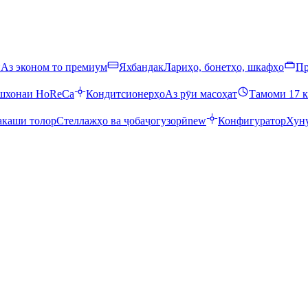
ӣ
Аз эконом то премиум
Яхбандак
Лариҳо, бонетҳо, шкафҳо
Пр
ошхонаи HoReCa
Кондитсионерҳо
Аз рӯи масоҳат
Тамоми 17 к
каши толор
Стеллажҳо ва ҷобаҷогузорӣ
new
Конфигуратор
Хуну