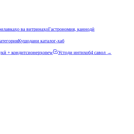
илавкаҳо ва витринаҳо
Гастрономия, қаннодӣ
атегория
Кушодани каталог-хаб
кӣ + кондитсионерҳо
new
Устоди интихоб
4 савол →