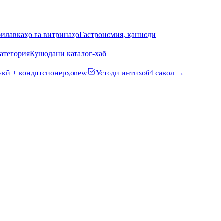
илавкаҳо ва витринаҳо
Гастрономия, қаннодӣ
атегория
Кушодани каталог-хаб
кӣ + кондитсионерҳо
new
Устоди интихоб
4 савол →