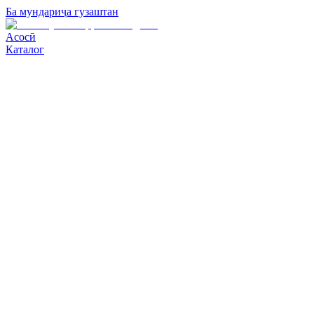
Ба мундариҷа гузаштан
Асосӣ
Каталог