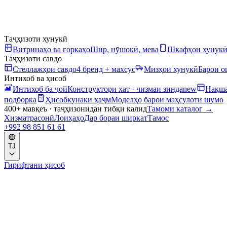
Таҷҳизоти хунукӣ
Витринаҳо ва горкаҳо
Шир, нӯшокӣ, мева
Шкафҳои хунук
Таҷҳизоти савдо
Стеллажҳои савдо
4 бренд + махсус
Мизҳои хунукӣ
Барои 
Интихоб ва ҳисоб
Интихоб ба ҷой
Конструктори хат · чизмаи зинда
new
Нақша
подборка
Ҳисобкунаки ҳаҷм
Моделҳо барои маҳсулоти шумо
400+ мавқеъ · таҷҳизонидан тибқи калид
Тамоми каталог
→
Хизматрасонӣ
Лоиҳаҳо
Дар бораи ширкат
Тамос
+992 98 851 61 61
TJ
Гирифтани ҳисоб