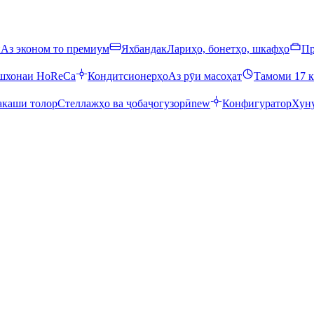
ӣ
Аз эконом то премиум
Яхбандак
Лариҳо, бонетҳо, шкафҳо
Пр
ошхонаи HoReCa
Кондитсионерҳо
Аз рӯи масоҳат
Тамоми 17 к
каши толор
Стеллажҳо ва ҷобаҷогузорӣ
new
Конфигуратор
Хуну