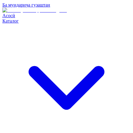
Ба мундариҷа гузаштан
Асосӣ
Каталог