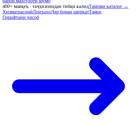
барои маҳсулоти шумо
400+ мавқеъ · таҷҳизонидан тибқи калид
Тамоми каталог
→
Хизматрасонӣ
Лоиҳаҳо
Дар бораи ширкат
Тамос
Гирифтани ҳисоб