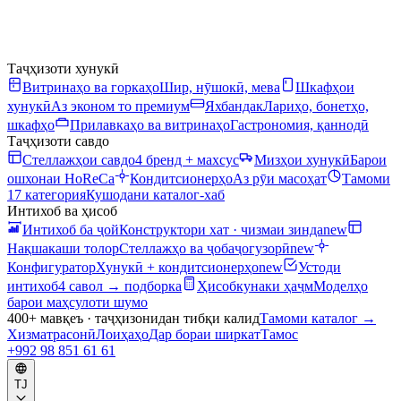
Таҷҳизоти хунукӣ
Витринаҳо ва горкаҳо
Шир, нӯшокӣ, мева
Шкафҳои
хунукӣ
Аз эконом то премиум
Яхбандак
Лариҳо, бонетҳо,
шкафҳо
Прилавкаҳо ва витринаҳо
Гастрономия, қаннодӣ
Таҷҳизоти савдо
Стеллажҳои савдо
4 бренд + махсус
Мизҳои хунукӣ
Барои
ошхонаи HoReCa
Кондитсионерҳо
Аз рӯи масоҳат
Тамоми
17 категория
Кушодани каталог-хаб
Интихоб ва ҳисоб
Интихоб ба ҷой
Конструктори хат · чизмаи зинда
new
Нақшакаши толор
Стеллажҳо ва ҷобаҷогузорӣ
new
Конфигуратор
Хунукӣ + кондитсионерҳо
new
Устоди
интихоб
4 савол → подборка
Ҳисобкунаки ҳаҷм
Моделҳо
барои маҳсулоти шумо
400+ мавқеъ · таҷҳизонидан тибқи калид
Тамоми каталог
→
Хизматрасонӣ
Лоиҳаҳо
Дар бораи ширкат
Тамос
+992 98 851 61 61
TJ