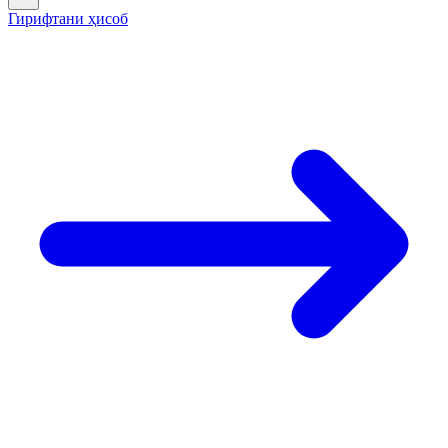
Гирифтани ҳисоб