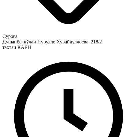
Суроға
Душанбе, кӯчаи Нурулло Хувайдуллоева, 218/2
тахтаи КАЁН