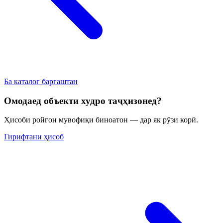
Ба каталог баргаштан
Омодаед объекти худро таҷҳизонед?
Ҳисоби ройгон мувофиқи биноатон — дар як рӯзи корӣ.
Гирифтани ҳисоб