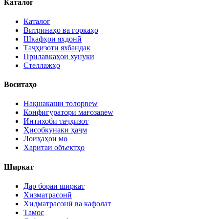
Каталог
Каталог
Витринаҳо ва горкаҳо
Шкафҳои яхдонӣ
Таҷҳизоти яхбандак
Прилавкаҳои хунукӣ
Стеллажҳо
Воситаҳо
Нақшакаши толор
new
Конфигуратори мағоза
new
Интихоби таҷҳизот
Ҳисобкунаки ҳаҷм
Лоиҳаҳои мо
Харитаи объектҳо
Ширкат
Дар бораи ширкат
Хизматрасонӣ
Хидматрасонӣ ва кафолат
Тамос