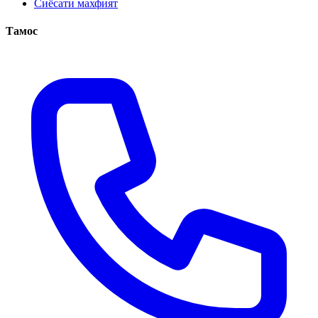
Сиёсати махфият
Тамос