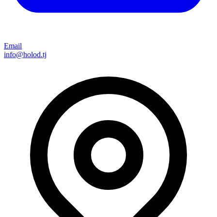
Email
info@holod.tj