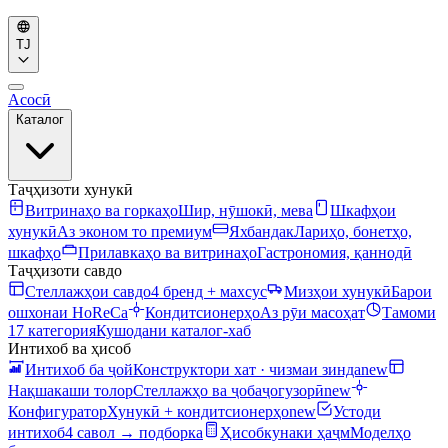
TJ
Асосӣ
Каталог
Таҷҳизоти хунукӣ
Витринаҳо ва горкаҳо
Шир, нӯшокӣ, мева
Шкафҳои
хунукӣ
Аз эконом то премиум
Яхбандак
Лариҳо, бонетҳо,
шкафҳо
Прилавкаҳо ва витринаҳо
Гастрономия, қаннодӣ
Таҷҳизоти савдо
Стеллажҳои савдо
4 бренд + махсус
Мизҳои хунукӣ
Барои
ошхонаи HoReCa
Кондитсионерҳо
Аз рӯи масоҳат
Тамоми
17 категория
Кушодани каталог-хаб
Интихоб ва ҳисоб
Интихоб ба ҷой
Конструктори хат · чизмаи зинда
new
Нақшакаши толор
Стеллажҳо ва ҷобаҷогузорӣ
new
Конфигуратор
Хунукӣ + кондитсионерҳо
new
Устоди
интихоб
4 савол → подборка
Ҳисобкунаки ҳаҷм
Моделҳо