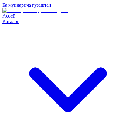
Ба мундариҷа гузаштан
Асосӣ
Каталог