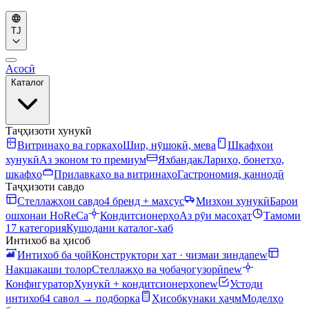
TJ
Асосӣ
Каталог
Таҷҳизоти хунукӣ
Витринаҳо ва горкаҳо
Шир, нӯшокӣ, мева
Шкафҳои
хунукӣ
Аз эконом то премиум
Яхбандак
Лариҳо, бонетҳо,
шкафҳо
Прилавкаҳо ва витринаҳо
Гастрономия, қаннодӣ
Таҷҳизоти савдо
Стеллажҳои савдо
4 бренд + махсус
Мизҳои хунукӣ
Барои
ошхонаи HoReCa
Кондитсионерҳо
Аз рӯи масоҳат
Тамоми
17 категория
Кушодани каталог-хаб
Интихоб ва ҳисоб
Интихоб ба ҷой
Конструктори хат · чизмаи зинда
new
Нақшакаши толор
Стеллажҳо ва ҷобаҷогузорӣ
new
Конфигуратор
Хунукӣ + кондитсионерҳо
new
Устоди
интихоб
4 савол → подборка
Ҳисобкунаки ҳаҷм
Моделҳо