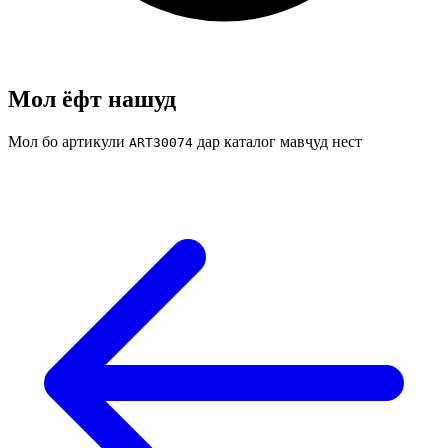
Мол ёфт нашуд
Мол бо артикули
дар каталог мавҷуд нест
ART30074