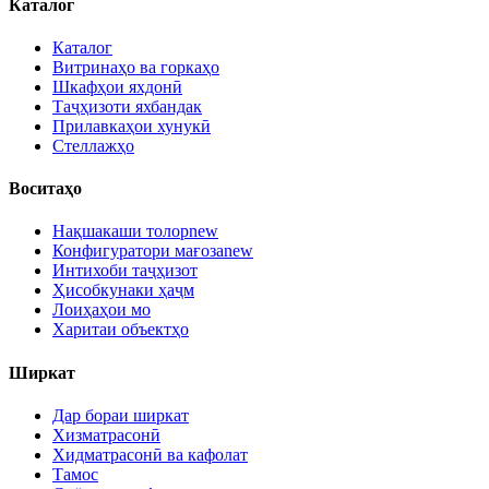
Каталог
Каталог
Витринаҳо ва горкаҳо
Шкафҳои яхдонӣ
Таҷҳизоти яхбандак
Прилавкаҳои хунукӣ
Стеллажҳо
Воситаҳо
Нақшакаши толор
new
Конфигуратори мағоза
new
Интихоби таҷҳизот
Ҳисобкунаки ҳаҷм
Лоиҳаҳои мо
Харитаи объектҳо
Ширкат
Дар бораи ширкат
Хизматрасонӣ
Хидматрасонӣ ва кафолат
Тамос