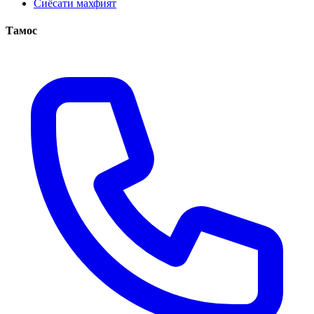
Сиёсати махфият
Тамос