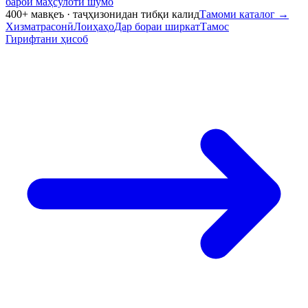
барои маҳсулоти шумо
400+ мавқеъ · таҷҳизонидан тибқи калид
Тамоми каталог
→
Хизматрасонӣ
Лоиҳаҳо
Дар бораи ширкат
Тамос
Гирифтани ҳисоб