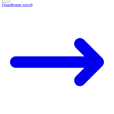
Гирифтани ҳисоб