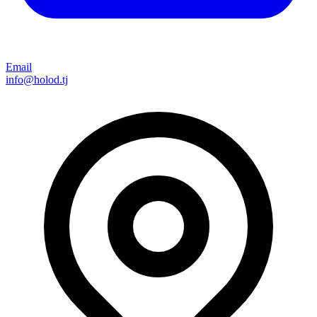
Email
info@holod.tj