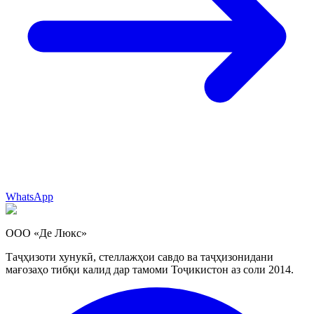
WhatsApp
ООО «Де Люкс»
Таҷҳизоти хунукӣ, стеллажҳои савдо ва таҷҳизонидани
мағозаҳо тибқи калид дар тамоми Тоҷикистон аз соли 2014.