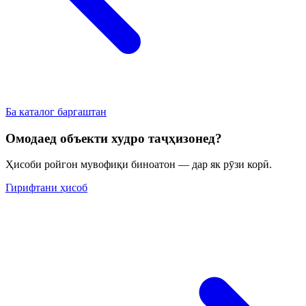
Ба каталог баргаштан
Омодаед объекти худро таҷҳизонед?
Ҳисоби ройгон мувофиқи биноатон — дар як рӯзи корӣ.
Гирифтани ҳисоб