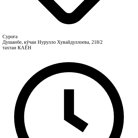
Суроға
Душанбе, кӯчаи Нурулло Хувайдуллоева, 218/2
тахтаи КАЁН