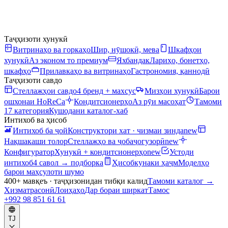
Таҷҳизоти хунукӣ
Витринаҳо ва горкаҳо
Шир, нӯшокӣ, мева
Шкафҳои
хунукӣ
Аз эконом то премиум
Яхбандак
Лариҳо, бонетҳо,
шкафҳо
Прилавкаҳо ва витринаҳо
Гастрономия, қаннодӣ
Таҷҳизоти савдо
Стеллажҳои савдо
4 бренд + махсус
Мизҳои хунукӣ
Барои
ошхонаи HoReCa
Кондитсионерҳо
Аз рӯи масоҳат
Тамоми
17 категория
Кушодани каталог-хаб
Интихоб ва ҳисоб
Интихоб ба ҷой
Конструктори хат · чизмаи зинда
new
Нақшакаши толор
Стеллажҳо ва ҷобаҷогузорӣ
new
Конфигуратор
Хунукӣ + кондитсионерҳо
new
Устоди
интихоб
4 савол → подборка
Ҳисобкунаки ҳаҷм
Моделҳо
барои маҳсулоти шумо
400+ мавқеъ · таҷҳизонидан тибқи калид
Тамоми каталог
→
Хизматрасонӣ
Лоиҳаҳо
Дар бораи ширкат
Тамос
+992 98 851 61 61
TJ