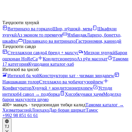
Таҷҳизоти хунукӣ
Витринаҳо ва горкаҳо
Шир, нӯшокӣ, мева
Шкафҳои
хунукӣ
Аз эконом то премиум
Яхбандак
Лариҳо, бонетҳо,
шкафҳо
Прилавкаҳо ва витринаҳо
Гастрономия, қаннодӣ
Таҷҳизоти савдо
Стеллажҳои савдо
4 бренд + махсус
Мизҳои хунукӣ
Барои
ошхонаи HoReCa
Кондитсионерҳо
Аз рӯи масоҳат
Тамоми
17 категория
Кушодани каталог-хаб
Интихоб ва ҳисоб
Интихоб ба ҷой
Конструктори хат · чизмаи зинда
new
Нақшакаши толор
Стеллажҳо ва ҷобаҷогузорӣ
new
Конфигуратор
Хунукӣ + кондитсионерҳо
new
Устоди
интихоб
4 савол → подборка
Ҳисобкунаки ҳаҷм
Моделҳо
барои маҳсулоти шумо
400+ мавқеъ · таҷҳизонидан тибқи калид
Тамоми каталог
→
Хизматрасонӣ
Лоиҳаҳо
Дар бораи ширкат
Тамос
+992 98 851 61 61
TJ