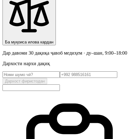
Ба муқоиса илова кардан
Дар давоми 30 дақиқа ҷавоб медиҳем · ду–шан, 9:00–18:00
Дархости нархи дақиқ
Дархост фиристодан