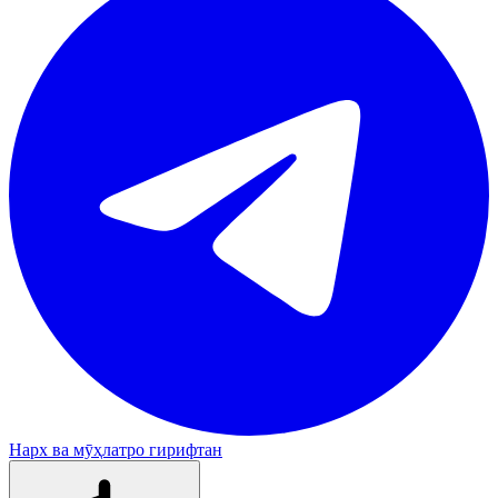
Нарх ва мӯҳлатро гирифтан