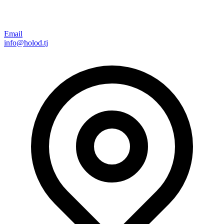
Email
info@holod.tj