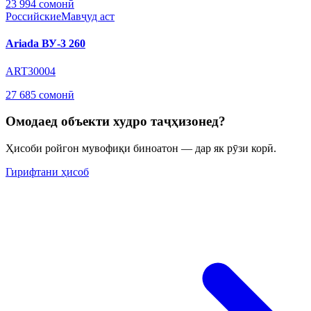
23 994 сомонӣ
Российские
Мавҷуд аст
Ariada ВУ-3 260
ART30004
27 685 сомонӣ
Омодаед объекти худро таҷҳизонед?
Ҳисоби ройгон мувофиқи биноатон — дар як рӯзи корӣ.
Гирифтани ҳисоб