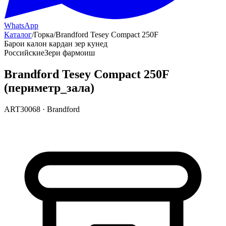
WhatsApp
Каталог
/
Горка
/
Brandford Tesey Compact 250F
Барои калон кардан зер кунед
Российские
Зери фармоиш
Brandford Tesey Compact 250F
(периметр_зала)
ART30068
·
Brandford