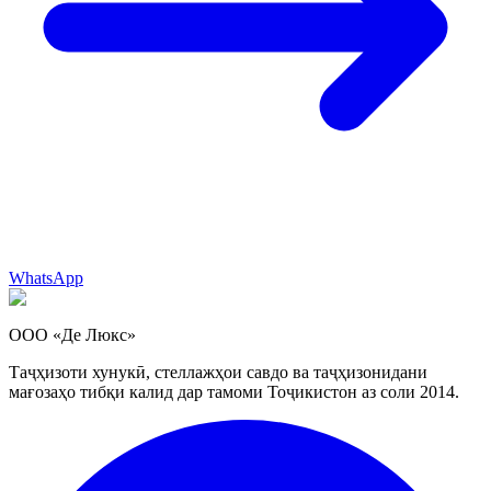
WhatsApp
ООО «Де Люкс»
Таҷҳизоти хунукӣ, стеллажҳои савдо ва таҷҳизонидани
мағозаҳо тибқи калид дар тамоми Тоҷикистон аз соли 2014.