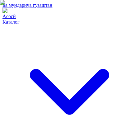
Ба мундариҷа гузаштан
Асосӣ
Каталог