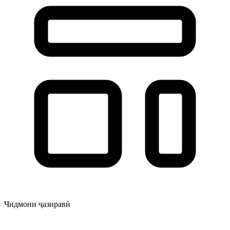
Чидмони ҷазиравӣ