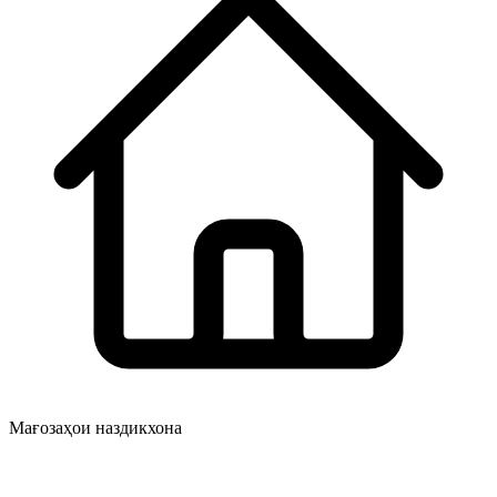
Мағозаҳои наздикхона