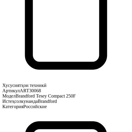
Хусусиятҳои техникӣ
Артикул
ART30068
Модел
Brandford Tesey Compact 250F
Истеҳсолкунанда
Brandford
Категория
Российские