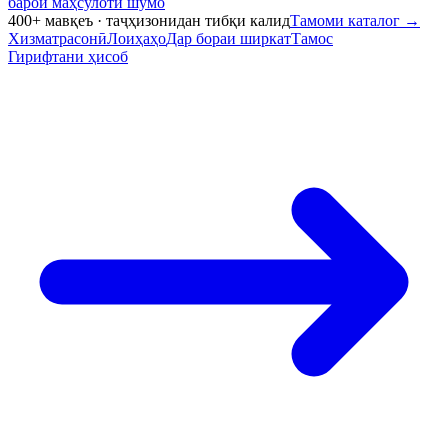
барои маҳсулоти шумо
400+ мавқеъ · таҷҳизонидан тибқи калид
Тамоми каталог
→
Хизматрасонӣ
Лоиҳаҳо
Дар бораи ширкат
Тамос
Гирифтани ҳисоб