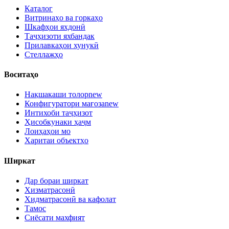
Каталог
Витринаҳо ва горкаҳо
Шкафҳои яхдонӣ
Таҷҳизоти яхбандак
Прилавкаҳои хунукӣ
Стеллажҳо
Воситаҳо
Нақшакаши толор
new
Конфигуратори мағоза
new
Интихоби таҷҳизот
Ҳисобкунаки ҳаҷм
Лоиҳаҳои мо
Харитаи объектҳо
Ширкат
Дар бораи ширкат
Хизматрасонӣ
Хидматрасонӣ ва кафолат
Тамос
Сиёсати махфият