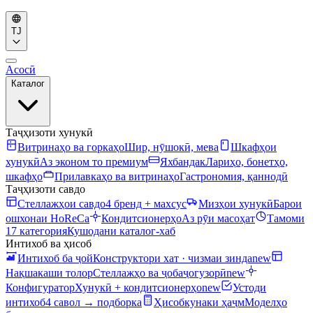
TJ
Асосӣ
Каталог
Таҷҳизоти хунукӣ
Витринаҳо ва горкаҳо
Шир, нӯшокӣ, мева
Шкафҳои
хунукӣ
Аз эконом то премиум
Яхбандак
Лариҳо, бонетҳо,
шкафҳо
Прилавкаҳо ва витринаҳо
Гастрономия, қаннодӣ
Таҷҳизоти савдо
Стеллажҳои савдо
4 бренд + махсус
Мизҳои хунукӣ
Барои
ошхонаи HoReCa
Кондитсионерҳо
Аз рӯи масоҳат
Тамоми
17 категория
Кушодани каталог-хаб
Интихоб ва ҳисоб
Интихоб ба ҷой
Конструктори хат · чизмаи зинда
new
Нақшакаши толор
Стеллажҳо ва ҷобаҷогузорӣ
new
Конфигуратор
Хунукӣ + кондитсионерҳо
new
Устоди
интихоб
4 савол → подборка
Ҳисобкунаки ҳаҷм
Моделҳо