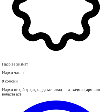
Насб ва хизмат
Нархи чакана
9 сомонӣ
Нархи ниҳоӣ дақиқ карда мешавад — аз ҳаҷми фармоиш
вобаста аст