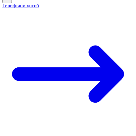
Гирифтани ҳисоб