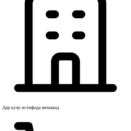
Дар куҷо истифода мешавад