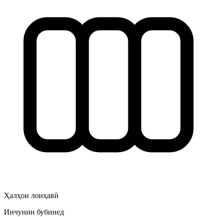
Ҳалҳои лоиҳавӣ
Инчунин бубинед