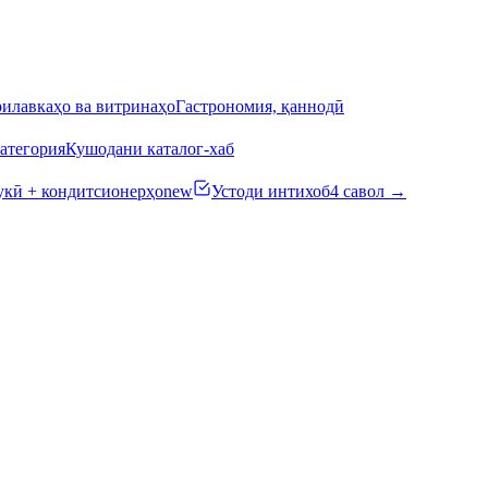
илавкаҳо ва витринаҳо
Гастрономия, қаннодӣ
атегория
Кушодани каталог-хаб
кӣ + кондитсионерҳо
new
Устоди интихоб
4 савол →