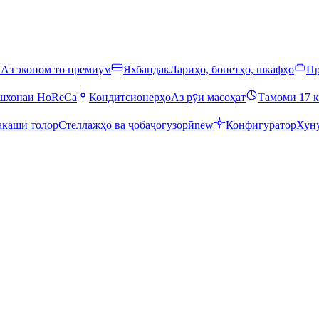
ӣ
Аз эконом то премиум
Яхбандак
Лариҳо, бонетҳо, шкафҳо
Пр
ошхонаи HoReCa
Кондитсионерҳо
Аз рӯи масоҳат
Тамоми 17 к
каши толор
Стеллажҳо ва ҷобаҷогузорӣ
new
Конфигуратор
Хуну