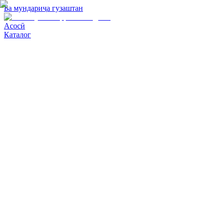
Ба мундариҷа гузаштан
Асосӣ
Каталог