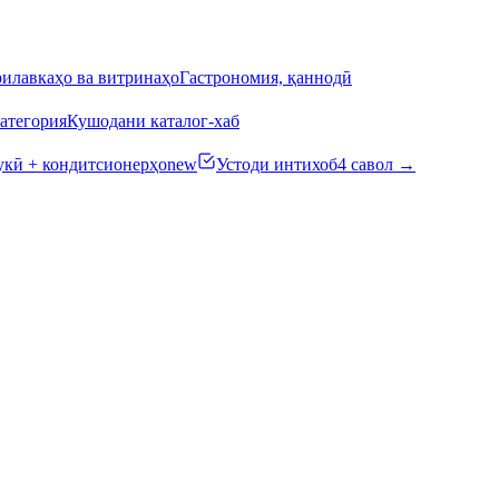
илавкаҳо ва витринаҳо
Гастрономия, қаннодӣ
атегория
Кушодани каталог-хаб
кӣ + кондитсионерҳо
new
Устоди интихоб
4 савол →