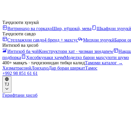
Таҷҳизоти хунукӣ
Витринаҳо ва горкаҳо
Шир, нӯшокӣ, мева
Шкафҳои хунук
Таҷҳизоти савдо
Стеллажҳои савдо
4 бренд + махсус
Мизҳои хунукӣ
Барои 
Интихоб ва ҳисоб
Интихоб ба ҷой
Конструктори хат · чизмаи зинда
new
Нақша
подборка
Ҳисобкунаки ҳаҷм
Моделҳо барои маҳсулоти шумо
400+ мавқеъ · таҷҳизонидан тибқи калид
Тамоми каталог
→
Хизматрасонӣ
Лоиҳаҳо
Дар бораи ширкат
Тамос
+992 98 851 61 61
TJ
Гирифтани ҳисоб