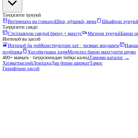
Таҷҳизоти хунукӣ
Витринаҳо ва горкаҳо
Шир, нӯшокӣ, мева
Шкафҳои хунук
Таҷҳизоти савдо
Стеллажҳои савдо
4 бренд + махсус
Мизҳои хунукӣ
Барои 
Интихоб ва ҳисоб
Интихоб ба ҷой
Конструктори хат · чизмаи зинда
new
Нақша
подборка
Ҳисобкунаки ҳаҷм
Моделҳо барои маҳсулоти шумо
400+ мавқеъ · таҷҳизонидан тибқи калид
Тамоми каталог
→
Хизматрасонӣ
Лоиҳаҳо
Дар бораи ширкат
Тамос
Гирифтани ҳисоб