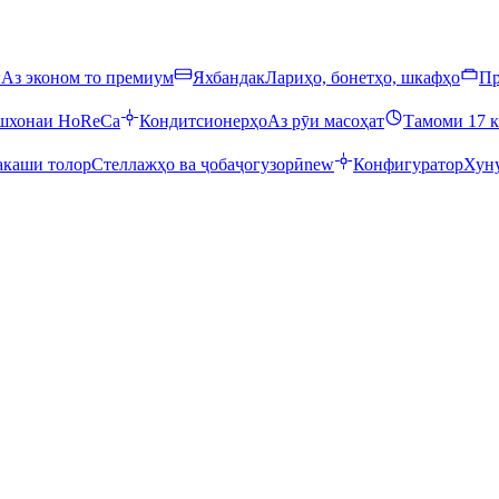
ӣ
Аз эконом то премиум
Яхбандак
Лариҳо, бонетҳо, шкафҳо
Пр
ошхонаи HoReCa
Кондитсионерҳо
Аз рӯи масоҳат
Тамоми 17 к
каши толор
Стеллажҳо ва ҷобаҷогузорӣ
new
Конфигуратор
Хуну