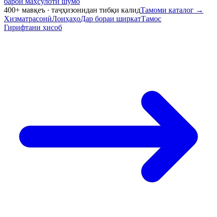
барои маҳсулоти шумо
400+ мавқеъ · таҷҳизонидан тибқи калид
Тамоми каталог
→
Хизматрасонӣ
Лоиҳаҳо
Дар бораи ширкат
Тамос
Гирифтани ҳисоб