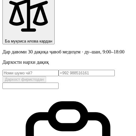
Ба муқоиса илова кардан
Дар давоми 30 дақиқа ҷавоб медиҳем · ду–шан, 9:00–18:00
Дархости нархи дақиқ
Дархост фиристодан