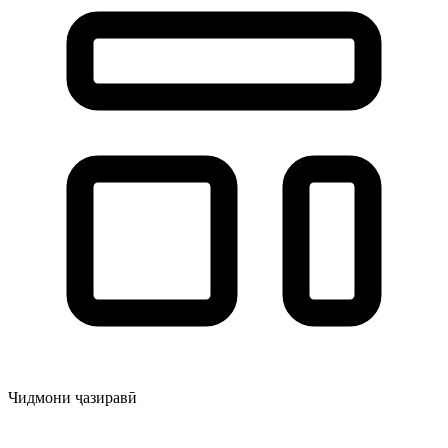
Чидмони ҷазиравӣ