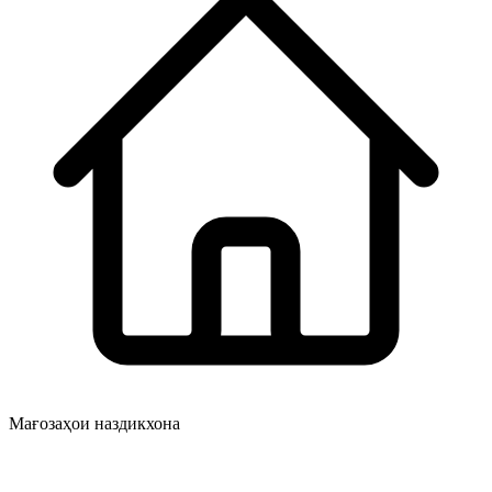
Мағозаҳои наздикхона