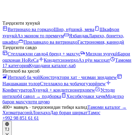
Таҷҳизоти хунукӣ
Витринаҳо ва горкаҳо
Шир, нӯшокӣ, мева
Шкафҳои
хунукӣ
Аз эконом то премиум
Яхбандак
Лариҳо, бонетҳо,
шкафҳо
Прилавкаҳо ва витринаҳо
Гастрономия, қаннодӣ
Таҷҳизоти савдо
Стеллажҳои савдо
4 бренд + махсус
Мизҳои хунукӣ
Барои
ошхонаи HoReCa
Кондитсионерҳо
Аз рӯи масоҳат
Тамоми
17 категория
Кушодани каталог-хаб
Интихоб ва ҳисоб
Интихоб ба ҷой
Конструктори хат · чизмаи зинда
new
Нақшакаши толор
Стеллажҳо ва ҷобаҷогузорӣ
new
Конфигуратор
Хунукӣ + кондитсионерҳо
new
Устоди
интихоб
4 савол → подборка
Ҳисобкунаки ҳаҷм
Моделҳо
барои маҳсулоти шумо
400+ мавқеъ · таҷҳизонидан тибқи калид
Тамоми каталог
→
Хизматрасонӣ
Лоиҳаҳо
Дар бораи ширкат
Тамос
+992 98 851 61 61
TJ