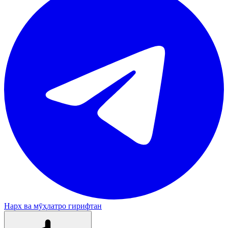
Нарх ва мӯҳлатро гирифтан