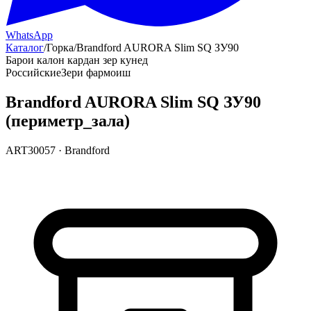
WhatsApp
Каталог
/
Горка
/
Brandford AURORA Slim SQ ЗУ90
Барои калон кардан зер кунед
Российские
Зери фармоиш
Brandford AURORA Slim SQ ЗУ90
(периметр_зала)
ART30057
·
Brandford