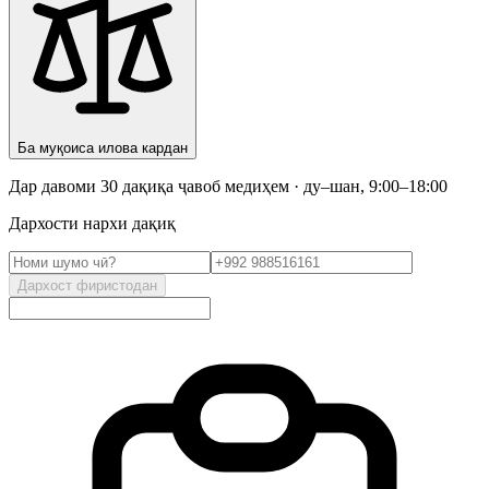
Ба муқоиса илова кардан
Дар давоми 30 дақиқа ҷавоб медиҳем · ду–шан, 9:00–18:00
Дархости нархи дақиқ
Дархост фиристодан