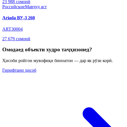
23 988 сомонӣ
Российские
Мавҷуд аст
Ariada ВУ-3 260
ART30004
27 679 сомонӣ
Омодаед объекти худро таҷҳизонед?
Ҳисоби ройгон мувофиқи биноатон — дар як рӯзи корӣ.
Гирифтани ҳисоб