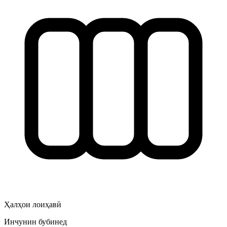
Ҳалҳои лоиҳавӣ
Инчунин бубинед