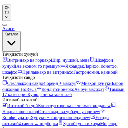
TJ
Асосӣ
Каталог
Таҷҳизоти хунукӣ
Витринаҳо ва горкаҳо
Шир, нӯшокӣ, мева
Шкафҳои
хунукӣ
Аз эконом то премиум
Яхбандак
Лариҳо, бонетҳо,
шкафҳо
Прилавкаҳо ва витринаҳо
Гастрономия, қаннодӣ
Таҷҳизоти савдо
Стеллажҳои савдо
4 бренд + махсус
Мизҳои хунукӣ
Барои
ошхонаи HoReCa
Кондитсионерҳо
Аз рӯи масоҳат
Тамоми
17 категория
Кушодани каталог-хаб
Интихоб ва ҳисоб
Интихоб ба ҷой
Конструктори хат · чизмаи зинда
new
Нақшакаши толор
Стеллажҳо ва ҷобаҷогузорӣ
new
Конфигуратор
Хунукӣ + кондитсионерҳо
new
Устоди
интихоб
4 савол → подборка
Ҳисобкунаки ҳаҷм
Моделҳо