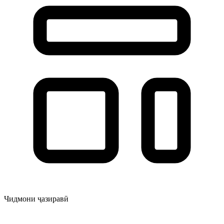
Чидмони ҷазиравӣ