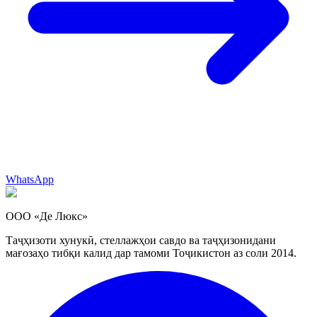
WhatsApp
ООО «Де Люкс»
Таҷҳизоти хунукӣ, стеллажҳои савдо ва таҷҳизонидани
мағозаҳо тибқи калид дар тамоми Тоҷикистон аз соли 2014.