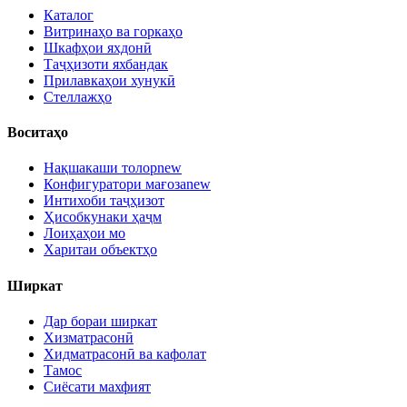
Каталог
Витринаҳо ва горкаҳо
Шкафҳои яхдонӣ
Таҷҳизоти яхбандак
Прилавкаҳои хунукӣ
Стеллажҳо
Воситаҳо
Нақшакаши толор
new
Конфигуратори мағоза
new
Интихоби таҷҳизот
Ҳисобкунаки ҳаҷм
Лоиҳаҳои мо
Харитаи объектҳо
Ширкат
Дар бораи ширкат
Хизматрасонӣ
Хидматрасонӣ ва кафолат
Тамос
Сиёсати махфият