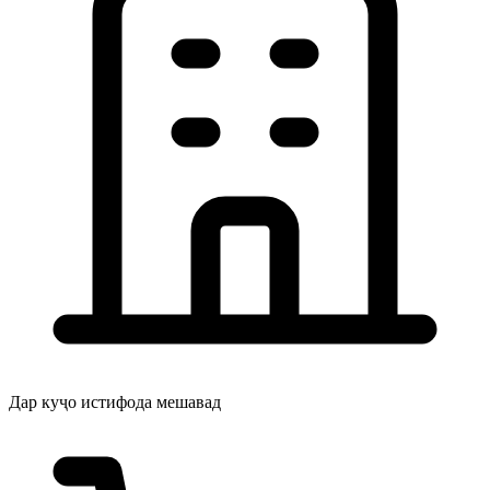
Дар куҷо истифода мешавад