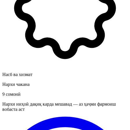
Насб ва хизмат
Нархи чакана
9 сомонӣ
Нархи ниҳоӣ дақиқ карда мешавад — аз ҳаҷми фармоиш
вобаста аст