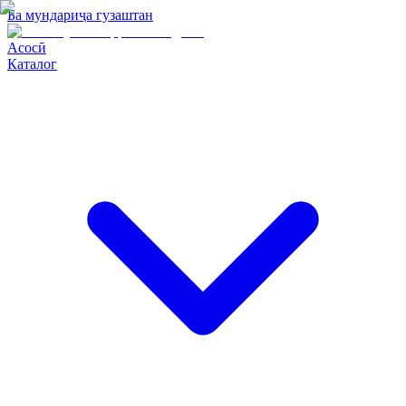
Ба мундариҷа гузаштан
Асосӣ
Каталог