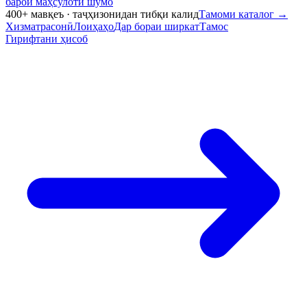
барои маҳсулоти шумо
400+ мавқеъ · таҷҳизонидан тибқи калид
Тамоми каталог
→
Хизматрасонӣ
Лоиҳаҳо
Дар бораи ширкат
Тамос
Гирифтани ҳисоб