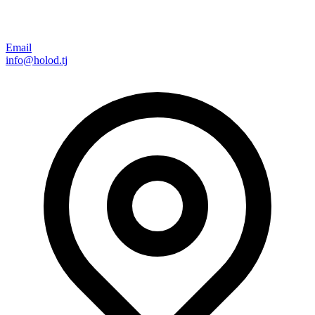
Email
info@holod.tj