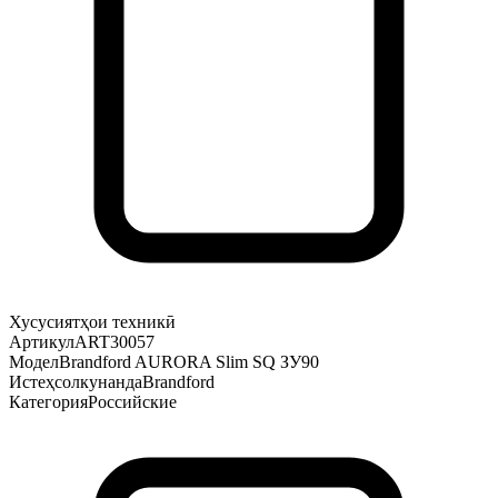
Хусусиятҳои техникӣ
Артикул
ART30057
Модел
Brandford AURORA Slim SQ ЗУ90
Истеҳсолкунанда
Brandford
Категория
Российские