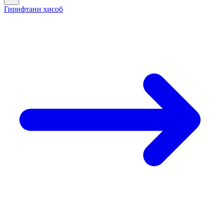
Гирифтани ҳисоб