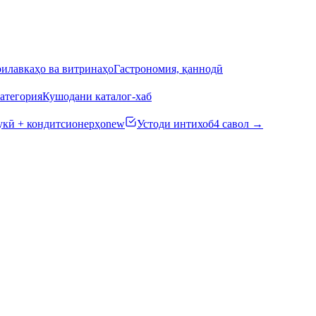
илавкаҳо ва витринаҳо
Гастрономия, қаннодӣ
атегория
Кушодани каталог-хаб
кӣ + кондитсионерҳо
new
Устоди интихоб
4 савол →