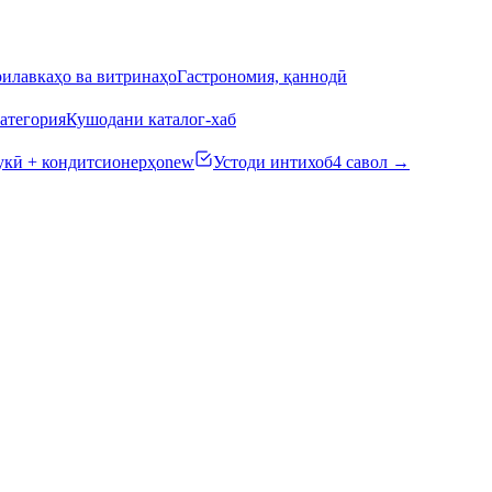
илавкаҳо ва витринаҳо
Гастрономия, қаннодӣ
атегория
Кушодани каталог-хаб
кӣ + кондитсионерҳо
new
Устоди интихоб
4 савол →