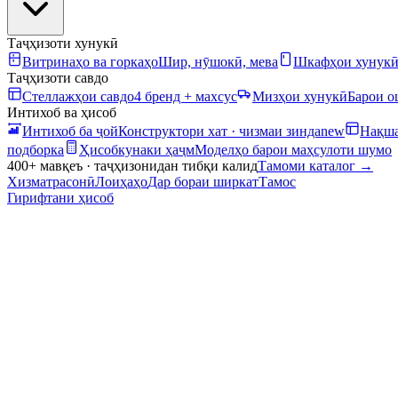
Таҷҳизоти хунукӣ
Витринаҳо ва горкаҳо
Шир, нӯшокӣ, мева
Шкафҳои хунук
Таҷҳизоти савдо
Стеллажҳои савдо
4 бренд + махсус
Мизҳои хунукӣ
Барои 
Интихоб ва ҳисоб
Интихоб ба ҷой
Конструктори хат · чизмаи зинда
new
Нақша
подборка
Ҳисобкунаки ҳаҷм
Моделҳо барои маҳсулоти шумо
400+ мавқеъ · таҷҳизонидан тибқи калид
Тамоми каталог
→
Хизматрасонӣ
Лоиҳаҳо
Дар бораи ширкат
Тамос
Гирифтани ҳисоб