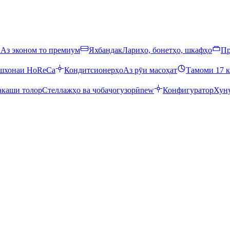
ӣ
Аз эконом то премиум
Яхбандак
Лариҳо, бонетҳо, шкафҳо
Пр
ошхонаи HoReCa
Кондитсионерҳо
Аз рӯи масоҳат
Тамоми 17 к
каши толор
Стеллажҳо ва ҷобаҷогузорӣ
new
Конфигуратор
Хуну