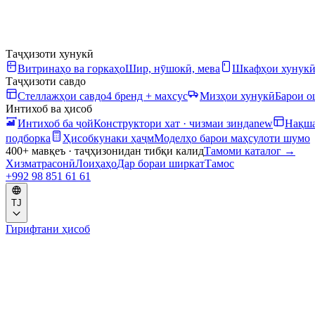
Таҷҳизоти хунукӣ
Витринаҳо ва горкаҳо
Шир, нӯшокӣ, мева
Шкафҳои хунук
Таҷҳизоти савдо
Стеллажҳои савдо
4 бренд + махсус
Мизҳои хунукӣ
Барои 
Интихоб ва ҳисоб
Интихоб ба ҷой
Конструктори хат · чизмаи зинда
new
Нақша
подборка
Ҳисобкунаки ҳаҷм
Моделҳо барои маҳсулоти шумо
400+ мавқеъ · таҷҳизонидан тибқи калид
Тамоми каталог
→
Хизматрасонӣ
Лоиҳаҳо
Дар бораи ширкат
Тамос
+992 98 851 61 61
TJ
Гирифтани ҳисоб