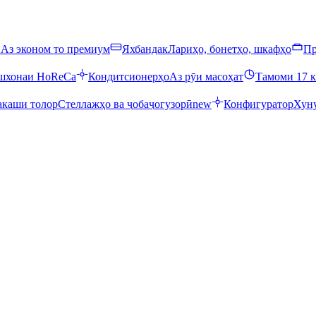
ӣ
Аз эконом то премиум
Яхбандак
Лариҳо, бонетҳо, шкафҳо
Пр
ошхонаи HoReCa
Кондитсионерҳо
Аз рӯи масоҳат
Тамоми 17 к
каши толор
Стеллажҳо ва ҷобаҷогузорӣ
new
Конфигуратор
Хуну