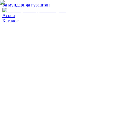
Ба мундариҷа гузаштан
Асосӣ
Каталог