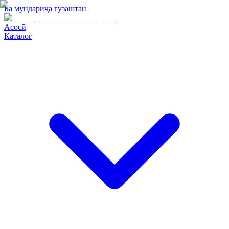
Ба мундариҷа гузаштан
Асосӣ
Каталог