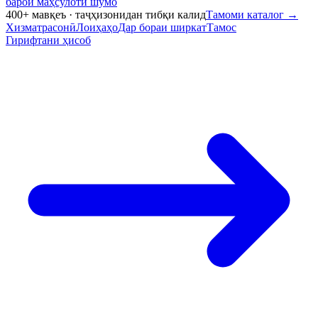
барои маҳсулоти шумо
400+ мавқеъ · таҷҳизонидан тибқи калид
Тамоми каталог
→
Хизматрасонӣ
Лоиҳаҳо
Дар бораи ширкат
Тамос
Гирифтани ҳисоб