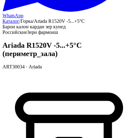
WhatsApp
Каталог
/
Горка
/
Ariada R1520V -5...+5°С
Барои калон кардан зер кунед
Российские
Зери фармоиш
Ariada R1520V -5...+5°С
(периметр_зала)
ART30034
·
Ariada