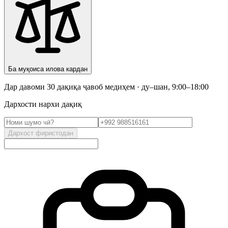
Ба муқоиса илова кардан
Дар давоми 30 дақиқа ҷавоб медиҳем · ду–шан, 9:00–18:00
Дархости нархи дақиқ
Дархост фиристодан