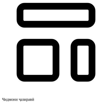
Чидмони ҷазиравӣ