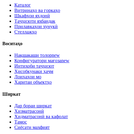
Каталог
Витринаҳо ва горкаҳо
Шкафҳои яхдонӣ
Таҷҳизоти яхбандак
Прилавкаҳои хунукӣ
Стеллажҳо
Воситаҳо
Нақшакаши толор
new
Конфигуратори мағоза
new
Интихоби таҷҳизот
Ҳисобкунаки ҳаҷм
Лоиҳаҳои мо
Харитаи объектҳо
Ширкат
Дар бораи ширкат
Хизматрасонӣ
Хидматрасонӣ ва кафолат
Тамос
Сиёсати махфият