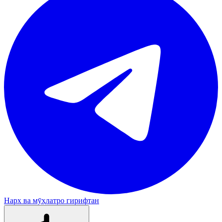
Нарх ва мӯҳлатро гирифтан