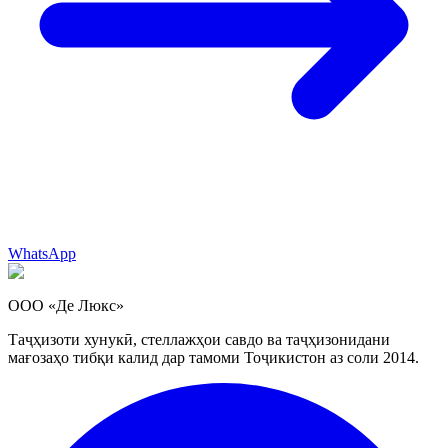
WhatsApp
ООО «Де Люкс»
Таҷҳизоти хунукӣ, стеллажҳои савдо ва таҷҳизонидани
мағозаҳо тибқи калид дар тамоми Тоҷикистон аз соли 2014.