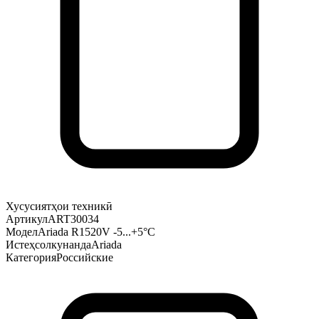
Хусусиятҳои техникӣ
Артикул
ART30034
Модел
Ariada R1520V -5...+5°С
Истеҳсолкунанда
Ariada
Категория
Российские