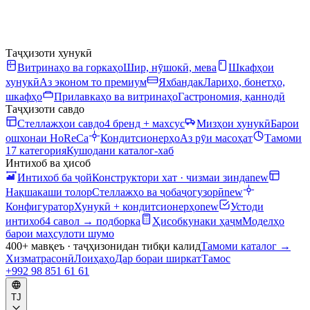
Таҷҳизоти хунукӣ
Витринаҳо ва горкаҳо
Шир, нӯшокӣ, мева
Шкафҳои
хунукӣ
Аз эконом то премиум
Яхбандак
Лариҳо, бонетҳо,
шкафҳо
Прилавкаҳо ва витринаҳо
Гастрономия, қаннодӣ
Таҷҳизоти савдо
Стеллажҳои савдо
4 бренд + махсус
Мизҳои хунукӣ
Барои
ошхонаи HoReCa
Кондитсионерҳо
Аз рӯи масоҳат
Тамоми
17 категория
Кушодани каталог-хаб
Интихоб ва ҳисоб
Интихоб ба ҷой
Конструктори хат · чизмаи зинда
new
Нақшакаши толор
Стеллажҳо ва ҷобаҷогузорӣ
new
Конфигуратор
Хунукӣ + кондитсионерҳо
new
Устоди
интихоб
4 савол → подборка
Ҳисобкунаки ҳаҷм
Моделҳо
барои маҳсулоти шумо
400+ мавқеъ · таҷҳизонидан тибқи калид
Тамоми каталог
→
Хизматрасонӣ
Лоиҳаҳо
Дар бораи ширкат
Тамос
+992 98 851 61 61
TJ