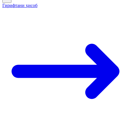
Гирифтани ҳисоб