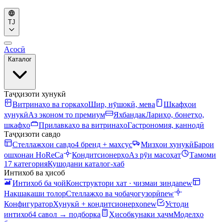
TJ
Асосӣ
Каталог
Таҷҳизоти хунукӣ
Витринаҳо ва горкаҳо
Шир, нӯшокӣ, мева
Шкафҳои
хунукӣ
Аз эконом то премиум
Яхбандак
Лариҳо, бонетҳо,
шкафҳо
Прилавкаҳо ва витринаҳо
Гастрономия, қаннодӣ
Таҷҳизоти савдо
Стеллажҳои савдо
4 бренд + махсус
Мизҳои хунукӣ
Барои
ошхонаи HoReCa
Кондитсионерҳо
Аз рӯи масоҳат
Тамоми
17 категория
Кушодани каталог-хаб
Интихоб ва ҳисоб
Интихоб ба ҷой
Конструктори хат · чизмаи зинда
new
Нақшакаши толор
Стеллажҳо ва ҷобаҷогузорӣ
new
Конфигуратор
Хунукӣ + кондитсионерҳо
new
Устоди
интихоб
4 савол → подборка
Ҳисобкунаки ҳаҷм
Моделҳо