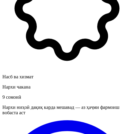
Насб ва хизмат
Нархи чакана
9 сомонӣ
Нархи ниҳоӣ дақиқ карда мешавад — аз ҳаҷми фармоиш
вобаста аст