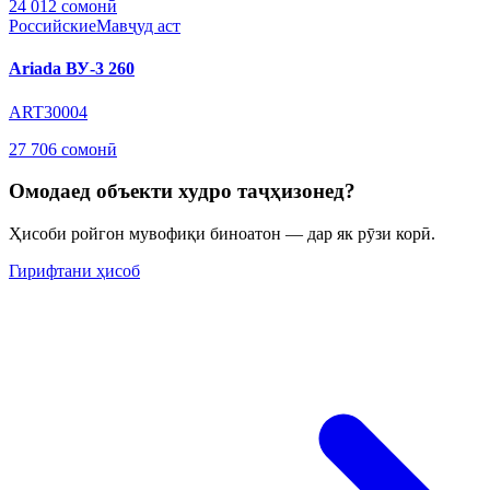
24 012 сомонӣ
Российские
Мавҷуд аст
Ariada ВУ-3 260
ART30004
27 706 сомонӣ
Омодаед объекти худро таҷҳизонед?
Ҳисоби ройгон мувофиқи биноатон — дар як рӯзи корӣ.
Гирифтани ҳисоб