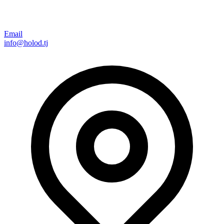
Email
info@holod.tj