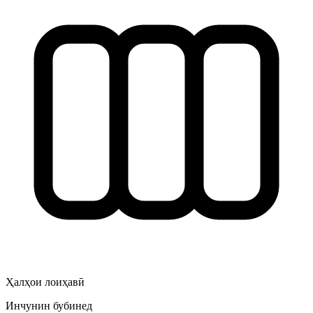
Ҳалҳои лоиҳавӣ
Инчунин бубинед