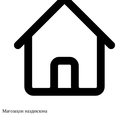
Мағозаҳои наздикхона