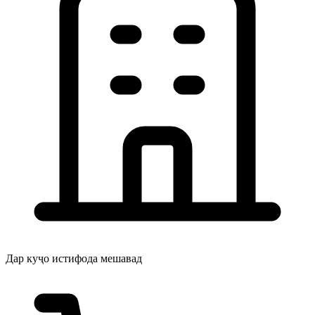
Дар куҷо истифода мешавад