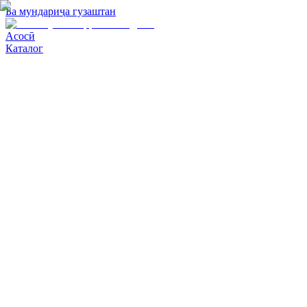
Ба мундариҷа гузаштан
Асосӣ
Каталог