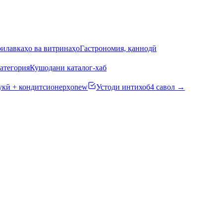
илавкаҳо ва витринаҳо
Гастрономия, қаннодӣ
атегория
Кушодани каталог-хаб
кӣ + кондитсионерҳо
new
Устоди интихоб
4 савол →