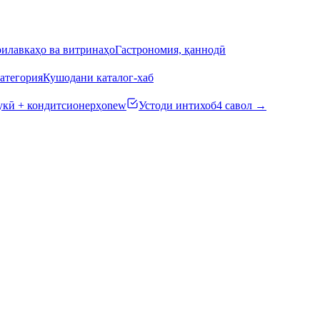
илавкаҳо ва витринаҳо
Гастрономия, қаннодӣ
атегория
Кушодани каталог-хаб
кӣ + кондитсионерҳо
new
Устоди интихоб
4 савол →