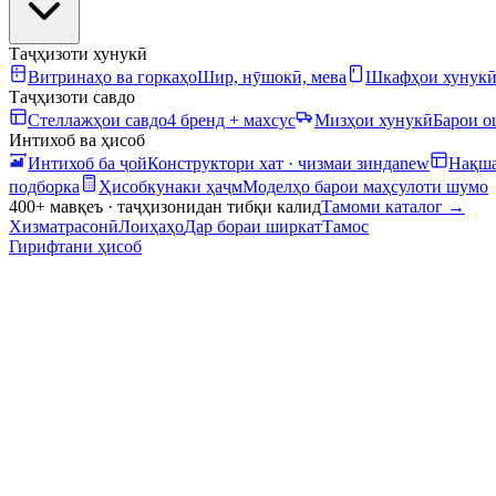
Таҷҳизоти хунукӣ
Витринаҳо ва горкаҳо
Шир, нӯшокӣ, мева
Шкафҳои хунук
Таҷҳизоти савдо
Стеллажҳои савдо
4 бренд + махсус
Мизҳои хунукӣ
Барои 
Интихоб ва ҳисоб
Интихоб ба ҷой
Конструктори хат · чизмаи зинда
new
Нақша
подборка
Ҳисобкунаки ҳаҷм
Моделҳо барои маҳсулоти шумо
400+ мавқеъ · таҷҳизонидан тибқи калид
Тамоми каталог
→
Хизматрасонӣ
Лоиҳаҳо
Дар бораи ширкат
Тамос
Гирифтани ҳисоб