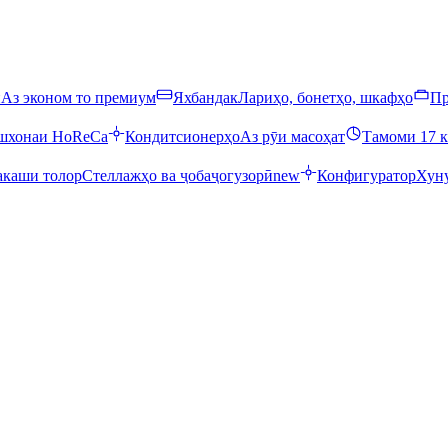
ӣ
Аз эконом то премиум
Яхбандак
Лариҳо, бонетҳо, шкафҳо
Пр
ошхонаи HoReCa
Кондитсионерҳо
Аз рӯи масоҳат
Тамоми 17 к
каши толор
Стеллажҳо ва ҷобаҷогузорӣ
new
Конфигуратор
Хуну