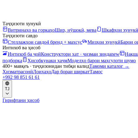
Таҷҳизоти хунукӣ
Витринаҳо ва горкаҳо
Шир, нӯшокӣ, мева
Шкафҳои хунук
Таҷҳизоти савдо
Стеллажҳои савдо
4 бренд + махсус
Мизҳои хунукӣ
Барои 
Интихоб ва ҳисоб
Интихоб ба ҷой
Конструктори хат · чизмаи зинда
new
Нақша
подборка
Ҳисобкунаки ҳаҷм
Моделҳо барои маҳсулоти шумо
400+ мавқеъ · таҷҳизонидан тибқи калид
Тамоми каталог
→
Хизматрасонӣ
Лоиҳаҳо
Дар бораи ширкат
Тамос
+992 98 851 61 61
TJ
Гирифтани ҳисоб