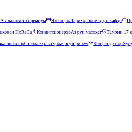
ӣ
Аз эконом то премиум
Яхбандак
Лариҳо, бонетҳо, шкафҳо
Пр
ошхонаи HoReCa
Кондитсионерҳо
Аз рӯи масоҳат
Тамоми 17 к
каши толор
Стеллажҳо ва ҷобаҷогузорӣ
new
Конфигуратор
Хуну