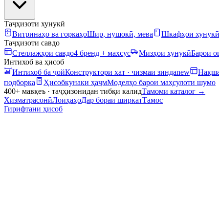
Таҷҳизоти хунукӣ
Витринаҳо ва горкаҳо
Шир, нӯшокӣ, мева
Шкафҳои хунук
Таҷҳизоти савдо
Стеллажҳои савдо
4 бренд + махсус
Мизҳои хунукӣ
Барои 
Интихоб ва ҳисоб
Интихоб ба ҷой
Конструктори хат · чизмаи зинда
new
Нақша
подборка
Ҳисобкунаки ҳаҷм
Моделҳо барои маҳсулоти шумо
400+ мавқеъ · таҷҳизонидан тибқи калид
Тамоми каталог
→
Хизматрасонӣ
Лоиҳаҳо
Дар бораи ширкат
Тамос
Гирифтани ҳисоб