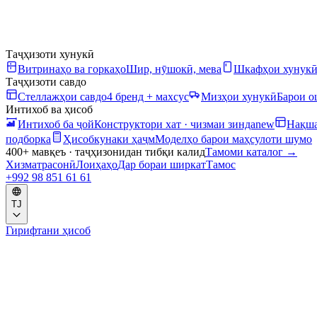
Таҷҳизоти хунукӣ
Витринаҳо ва горкаҳо
Шир, нӯшокӣ, мева
Шкафҳои хунук
Таҷҳизоти савдо
Стеллажҳои савдо
4 бренд + махсус
Мизҳои хунукӣ
Барои 
Интихоб ва ҳисоб
Интихоб ба ҷой
Конструктори хат · чизмаи зинда
new
Нақша
подборка
Ҳисобкунаки ҳаҷм
Моделҳо барои маҳсулоти шумо
400+ мавқеъ · таҷҳизонидан тибқи калид
Тамоми каталог
→
Хизматрасонӣ
Лоиҳаҳо
Дар бораи ширкат
Тамос
+992 98 851 61 61
TJ
Гирифтани ҳисоб