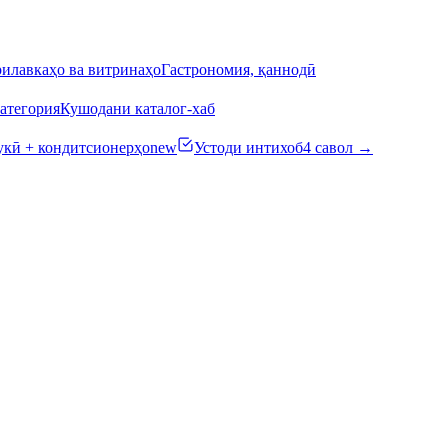
илавкаҳо ва витринаҳо
Гастрономия, қаннодӣ
атегория
Кушодани каталог-хаб
кӣ + кондитсионерҳо
new
Устоди интихоб
4 савол →