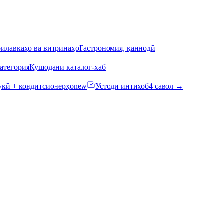
илавкаҳо ва витринаҳо
Гастрономия, қаннодӣ
атегория
Кушодани каталог-хаб
кӣ + кондитсионерҳо
new
Устоди интихоб
4 савол →