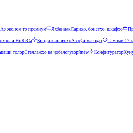
ӣ
Аз эконом то премиум
Яхбандак
Лариҳо, бонетҳо, шкафҳо
Пр
ошхонаи HoReCa
Кондитсионерҳо
Аз рӯи масоҳат
Тамоми 17 к
каши толор
Стеллажҳо ва ҷобаҷогузорӣ
new
Конфигуратор
Хуну