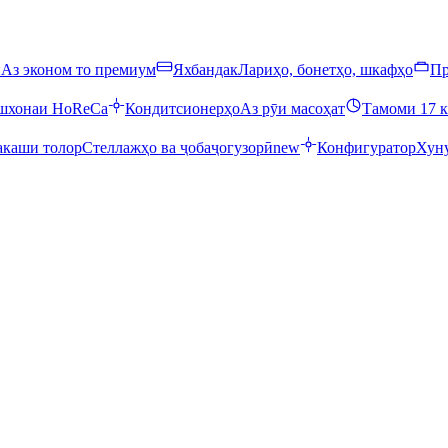
ӣ
Аз эконом то премиум
Яхбандак
Лариҳо, бонетҳо, шкафҳо
Пр
ошхонаи HoReCa
Кондитсионерҳо
Аз рӯи масоҳат
Тамоми 17 к
каши толор
Стеллажҳо ва ҷобаҷогузорӣ
new
Конфигуратор
Хуну