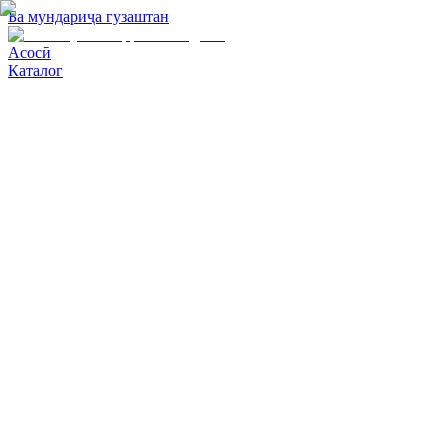
Ба мундариҷа гузаштан
Асосӣ
Каталог