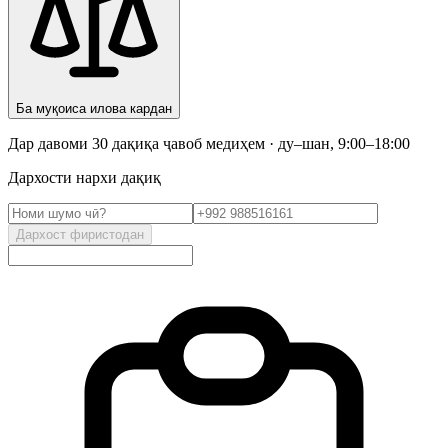
Ба муқоиса илова кардан
Дар давоми 30 дақиқа ҷавоб медиҳем · ду–шан, 9:00–18:00
Дархости нархи дақиқ
Дархост фиристодан