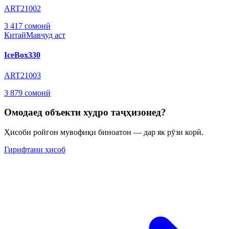
ART21002
3 417 сомонӣ
Китай
Мавҷуд аст
IceBox330
ART21003
3 879 сомонӣ
Омодаед объекти худро таҷҳизонед?
Ҳисоби ройгон мувофиқи биноатон — дар як рӯзи корӣ.
Гирифтани ҳисоб