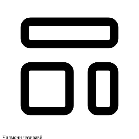
Чидмони ҷазиравӣ