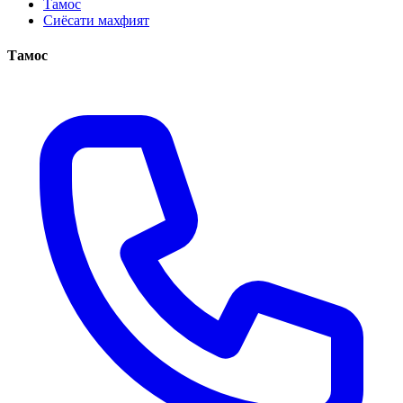
Тамос
Сиёсати махфият
Тамос