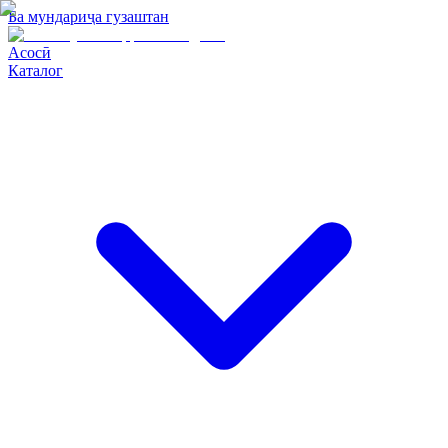
Ба мундариҷа гузаштан
Асосӣ
Каталог