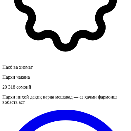
Насб ва хизмат
Нархи чакана
20 318 сомонӣ
Нархи ниҳоӣ дақиқ карда мешавад — аз ҳаҷми фармоиш
вобаста аст