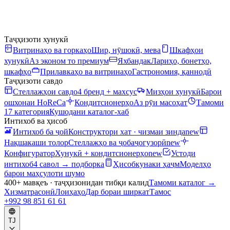
Таҷҳизоти хунукӣ
Витринаҳо ва горкаҳо
Шир, нӯшокӣ, мева
Шкафҳои
хунукӣ
Аз эконом то премиум
Яхбандак
Лариҳо, бонетҳо,
шкафҳо
Прилавкаҳо ва витринаҳо
Гастрономия, қаннодӣ
Таҷҳизоти савдо
Стеллажҳои савдо
4 бренд + махсус
Мизҳои хунукӣ
Барои
ошхонаи HoReCa
Кондитсионерҳо
Аз рӯи масоҳат
Тамоми
17 категория
Кушодани каталог-хаб
Интихоб ва ҳисоб
Интихоб ба ҷой
Конструктори хат · чизмаи зинда
new
Нақшакаши толор
Стеллажҳо ва ҷобаҷогузорӣ
new
Конфигуратор
Хунукӣ + кондитсионерҳо
new
Устоди
интихоб
4 савол → подборка
Ҳисобкунаки ҳаҷм
Моделҳо
барои маҳсулоти шумо
400+ мавқеъ · таҷҳизонидан тибқи калид
Тамоми каталог
→
Хизматрасонӣ
Лоиҳаҳо
Дар бораи ширкат
Тамос
+992 98 851 61 61
TJ