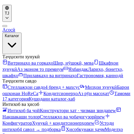
TJ
Асосӣ
Каталог
Таҷҳизоти хунукӣ
Витринаҳо ва горкаҳо
Шир, нӯшокӣ, мева
Шкафҳои
хунукӣ
Аз эконом то премиум
Яхбандак
Лариҳо, бонетҳо,
шкафҳо
Прилавкаҳо ва витринаҳо
Гастрономия, қаннодӣ
Таҷҳизоти савдо
Стеллажҳои савдо
4 бренд + махсус
Мизҳои хунукӣ
Барои
ошхонаи HoReCa
Кондитсионерҳо
Аз рӯи масоҳат
Тамоми
17 категория
Кушодани каталог-хаб
Интихоб ва ҳисоб
Интихоб ба ҷой
Конструктори хат · чизмаи зинда
new
Нақшакаши толор
Стеллажҳо ва ҷобаҷогузорӣ
new
Конфигуратор
Хунукӣ + кондитсионерҳо
new
Устоди
интихоб
4 савол → подборка
Ҳисобкунаки ҳаҷм
Моделҳо