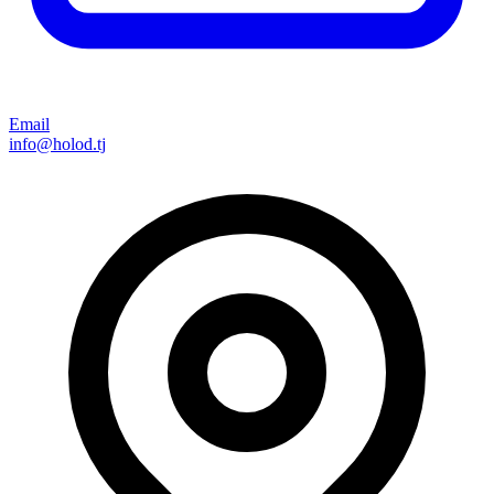
Email
info@holod.tj