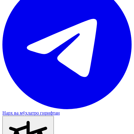
Нарх ва мӯҳлатро гирифтан