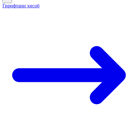
Гирифтани ҳисоб