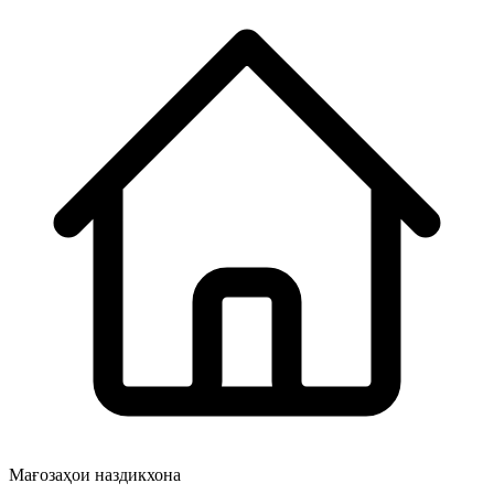
Мағозаҳои наздикхона