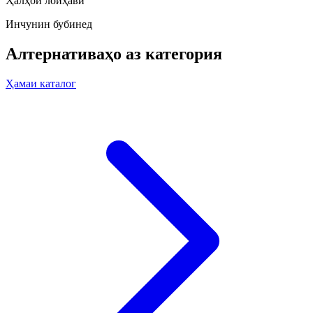
Ҳалҳои лоиҳавӣ
Инчунин бубинед
Алтернативаҳо аз категория
Ҳамаи каталог