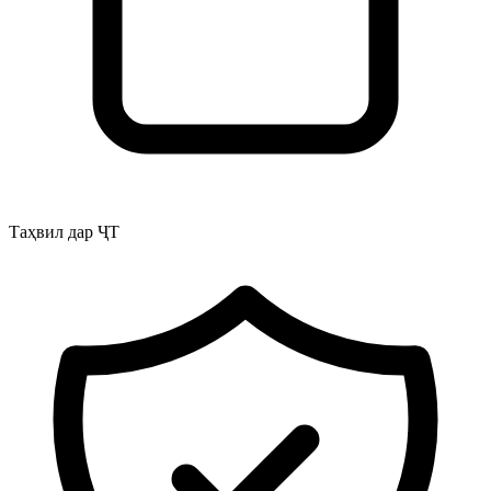
Таҳвил дар ҶТ