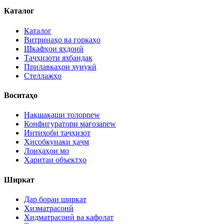
Каталог
Каталог
Витринаҳо ва горкаҳо
Шкафҳои яхдонӣ
Таҷҳизоти яхбандак
Прилавкаҳои хунукӣ
Стеллажҳо
Воситаҳо
Нақшакаши толор
new
Конфигуратори мағоза
new
Интихоби таҷҳизот
Ҳисобкунаки ҳаҷм
Лоиҳаҳои мо
Харитаи объектҳо
Ширкат
Дар бораи ширкат
Хизматрасонӣ
Хидматрасонӣ ва кафолат