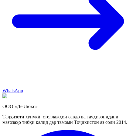
WhatsApp
ООО «Де Люкс»
Таҷҳизоти хунукӣ, стеллажҳои савдо ва таҷҳизонидани
мағозаҳо тибқи калид дар тамоми Тоҷикистон аз соли 2014.