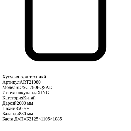
Хусусиятҳои техникӣ
Артикул
ART21080
Модел
SD/SC 780FQSAD
Истеҳсолкунанда
XING
Категория
Китай
Дарозӣ
2000 мм
Паҳнӣ
850 мм
Баландӣ
880 мм
Баста Д×П×Б
2125×1105×1085