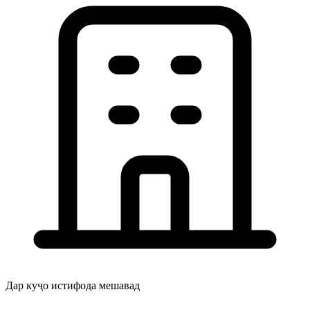
Дар куҷо истифода мешавад