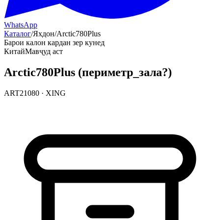
WhatsApp
Каталог
/
Яхдон
/
Arctic780Plus
Барои калон кардан зер кунед
Китай
Мавҷуд аст
Arctic780Plus (периметр_зала?)
ART21080
·
XING