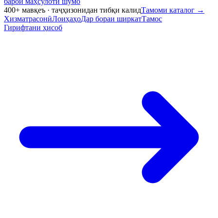
барои маҳсулоти шумо
400+ мавқеъ · таҷҳизонидан тибқи калид
Тамоми каталог
→
Хизматрасонӣ
Лоиҳаҳо
Дар бораи ширкат
Тамос
Гирифтани ҳисоб