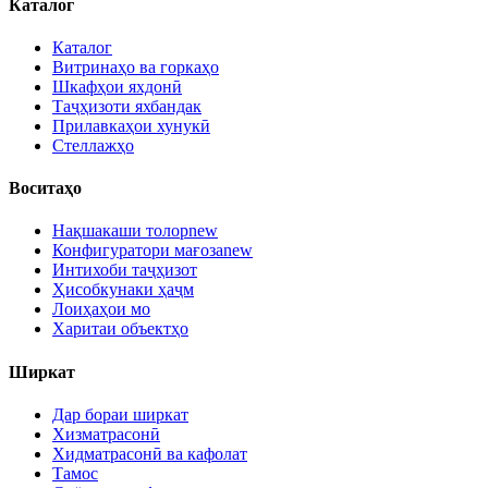
Каталог
Каталог
Витринаҳо ва горкаҳо
Шкафҳои яхдонӣ
Таҷҳизоти яхбандак
Прилавкаҳои хунукӣ
Стеллажҳо
Воситаҳо
Нақшакаши толор
new
Конфигуратори мағоза
new
Интихоби таҷҳизот
Ҳисобкунаки ҳаҷм
Лоиҳаҳои мо
Харитаи объектҳо
Ширкат
Дар бораи ширкат
Хизматрасонӣ
Хидматрасонӣ ва кафолат
Тамос