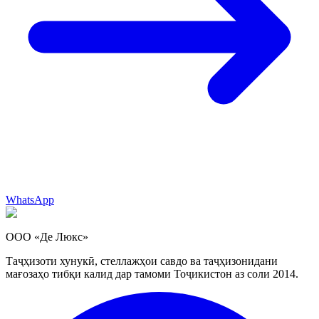
WhatsApp
ООО «Де Люкс»
Таҷҳизоти хунукӣ, стеллажҳои савдо ва таҷҳизонидани
мағозаҳо тибқи калид дар тамоми Тоҷикистон аз соли 2014.