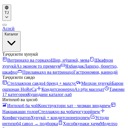
TJ
Асосӣ
Каталог
Таҷҳизоти хунукӣ
Витринаҳо ва горкаҳо
Шир, нӯшокӣ, мева
Шкафҳои
хунукӣ
Аз эконом то премиум
Яхбандак
Лариҳо, бонетҳо,
шкафҳо
Прилавкаҳо ва витринаҳо
Гастрономия, қаннодӣ
Таҷҳизоти савдо
Стеллажҳои савдо
4 бренд + махсус
Мизҳои хунукӣ
Барои
ошхонаи HoReCa
Кондитсионерҳо
Аз рӯи масоҳат
Тамоми
17 категория
Кушодани каталог-хаб
Интихоб ва ҳисоб
Интихоб ба ҷой
Конструктори хат · чизмаи зинда
new
Нақшакаши толор
Стеллажҳо ва ҷобаҷогузорӣ
new
Конфигуратор
Хунукӣ + кондитсионерҳо
new
Устоди
интихоб
4 савол → подборка
Ҳисобкунаки ҳаҷм
Моделҳо