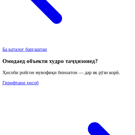
Ба каталог баргаштан
Омодаед объекти худро таҷҳизонед?
Ҳисоби ройгон мувофиқи биноатон — дар як рӯзи корӣ.
Гирифтани ҳисоб