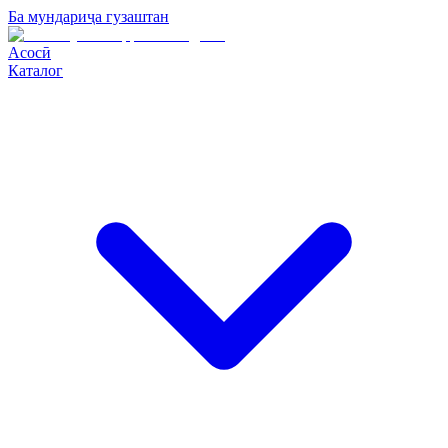
Ба мундариҷа гузаштан
Асосӣ
Каталог