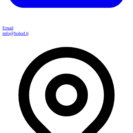
Email
info@holod.tj