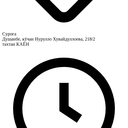
Суроға
Душанбе, кӯчаи Нурулло Хувайдуллоева, 218/2
тахтаи КАЁН