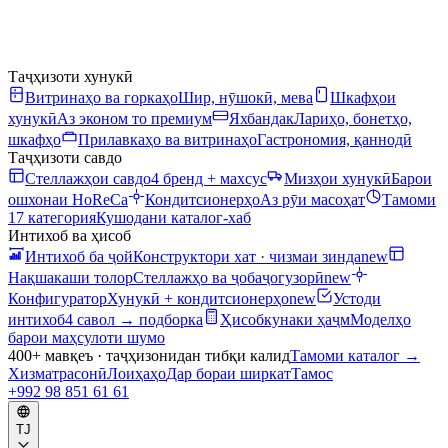
Таҷҳизоти хунукӣ
Витринаҳо ва горкаҳо
Шир, нӯшокӣ, мева
Шкафҳои
хунукӣ
Аз эконом то премиум
Яхбандак
Лариҳо, бонетҳо,
шкафҳо
Прилавкаҳо ва витринаҳо
Гастрономия, қаннодӣ
Таҷҳизоти савдо
Стеллажҳои савдо
4 бренд + махсус
Мизҳои хунукӣ
Барои
ошхонаи HoReCa
Кондитсионерҳо
Аз рӯи масоҳат
Тамоми
17 категория
Кушодани каталог-хаб
Интихоб ва ҳисоб
Интихоб ба ҷой
Конструктори хат · чизмаи зинда
new
Нақшакаши толор
Стеллажҳо ва ҷобаҷогузорӣ
new
Конфигуратор
Хунукӣ + кондитсионерҳо
new
Устоди
интихоб
4 савол → подборка
Ҳисобкунаки ҳаҷм
Моделҳо
барои маҳсулоти шумо
400+ мавқеъ · таҷҳизонидан тибқи калид
Тамоми каталог
→
Хизматрасонӣ
Лоиҳаҳо
Дар бораи ширкат
Тамос
+992 98 851 61 61
TJ