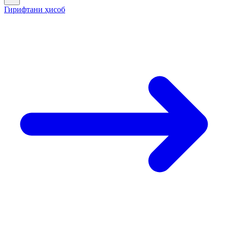
Гирифтани ҳисоб