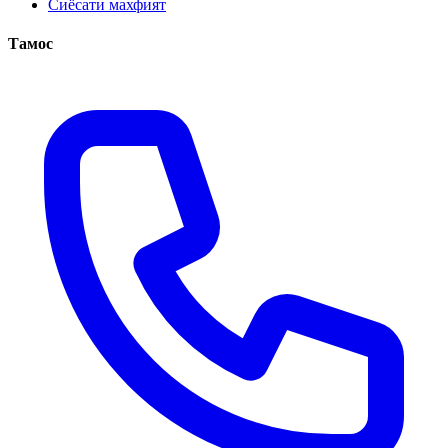
Сиёсати махфият
Тамос