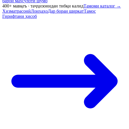
барои маҳсулоти шумо
400+ мавқеъ · таҷҳизонидан тибқи калид
Тамоми каталог
→
Хизматрасонӣ
Лоиҳаҳо
Дар бораи ширкат
Тамос
Гирифтани ҳисоб