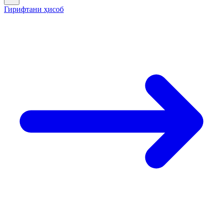
Гирифтани ҳисоб