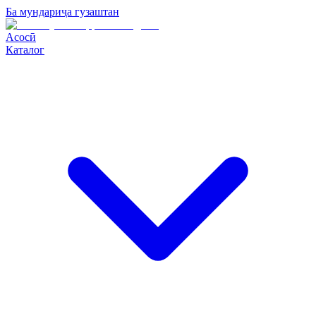
Ба мундариҷа гузаштан
Асосӣ
Каталог