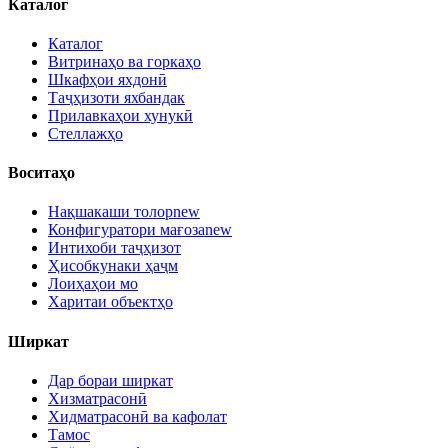
Каталог
Каталог
Витринаҳо ва горкаҳо
Шкафҳои яхдонӣ
Таҷҳизоти яхбандак
Прилавкаҳои хунукӣ
Стеллажҳо
Воситаҳо
Нақшакаши толор
new
Конфигуратори мағоза
new
Интихоби таҷҳизот
Ҳисобкунаки ҳаҷм
Лоиҳаҳои мо
Харитаи объектҳо
Ширкат
Дар бораи ширкат
Хизматрасонӣ
Хидматрасонӣ ва кафолат
Тамос