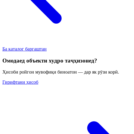
Ба каталог баргаштан
Омодаед объекти худро таҷҳизонед?
Ҳисоби ройгон мувофиқи биноатон — дар як рӯзи корӣ.
Гирифтани ҳисоб