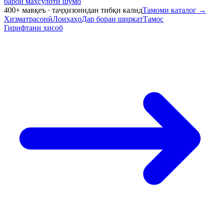
барои маҳсулоти шумо
400+ мавқеъ · таҷҳизонидан тибқи калид
Тамоми каталог
→
Хизматрасонӣ
Лоиҳаҳо
Дар бораи ширкат
Тамос
Гирифтани ҳисоб