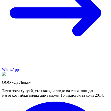
WhatsApp
ООО «Де Люкс»
Таҷҳизоти хунукӣ, стеллажҳои савдо ва таҷҳизонидани
мағозаҳо тибқи калид дар тамоми Тоҷикистон аз соли 2014.