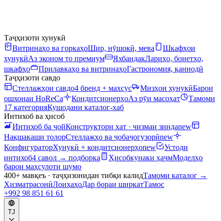
Таҷҳизоти хунукӣ
Витринаҳо ва горкаҳо
Шир, нӯшокӣ, мева
Шкафҳои
хунукӣ
Аз эконом то премиум
Яхбандак
Лариҳо, бонетҳо,
шкафҳо
Прилавкаҳо ва витринаҳо
Гастрономия, қаннодӣ
Таҷҳизоти савдо
Стеллажҳои савдо
4 бренд + махсус
Мизҳои хунукӣ
Барои
ошхонаи HoReCa
Кондитсионерҳо
Аз рӯи масоҳат
Тамоми
17 категория
Кушодани каталог-хаб
Интихоб ва ҳисоб
Интихоб ба ҷой
Конструктори хат · чизмаи зинда
new
Нақшакаши толор
Стеллажҳо ва ҷобаҷогузорӣ
new
Конфигуратор
Хунукӣ + кондитсионерҳо
new
Устоди
интихоб
4 савол → подборка
Ҳисобкунаки ҳаҷм
Моделҳо
барои маҳсулоти шумо
400+ мавқеъ · таҷҳизонидан тибқи калид
Тамоми каталог
→
Хизматрасонӣ
Лоиҳаҳо
Дар бораи ширкат
Тамос
+992 98 851 61 61
TJ