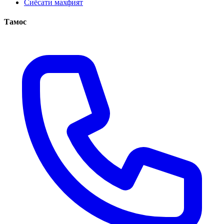
Сиёсати махфият
Тамос