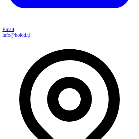
Email
info@holod.tj