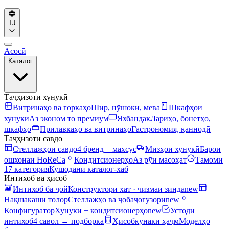
TJ
Асосӣ
Каталог
Таҷҳизоти хунукӣ
Витринаҳо ва горкаҳо
Шир, нӯшокӣ, мева
Шкафҳои
хунукӣ
Аз эконом то премиум
Яхбандак
Лариҳо, бонетҳо,
шкафҳо
Прилавкаҳо ва витринаҳо
Гастрономия, қаннодӣ
Таҷҳизоти савдо
Стеллажҳои савдо
4 бренд + махсус
Мизҳои хунукӣ
Барои
ошхонаи HoReCa
Кондитсионерҳо
Аз рӯи масоҳат
Тамоми
17 категория
Кушодани каталог-хаб
Интихоб ва ҳисоб
Интихоб ба ҷой
Конструктори хат · чизмаи зинда
new
Нақшакаши толор
Стеллажҳо ва ҷобаҷогузорӣ
new
Конфигуратор
Хунукӣ + кондитсионерҳо
new
Устоди
интихоб
4 савол → подборка
Ҳисобкунаки ҳаҷм
Моделҳо