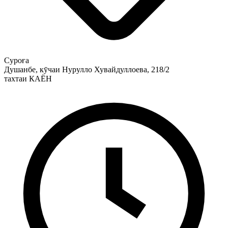
Суроға
Душанбе, кӯчаи Нурулло Хувайдуллоева, 218/2
тахтаи КАЁН