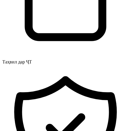
Таҳвил дар ҶТ