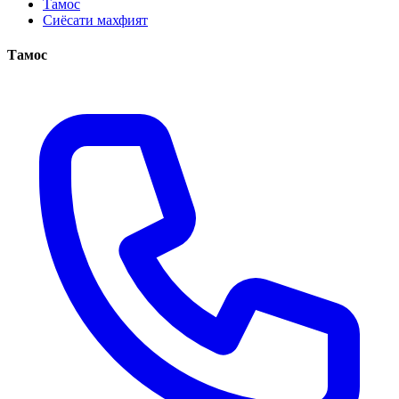
Тамос
Сиёсати махфият
Тамос