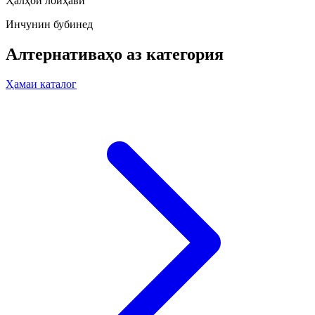
Ҳалҳои лоиҳавӣ
Инчунин бубинед
Алтернативаҳо аз категория
Ҳамаи каталог