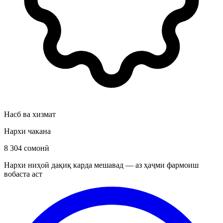
Насб ва хизмат
Нархи чакана
8 304 сомонӣ
Нархи ниҳоӣ дақиқ карда мешавад — аз ҳаҷми фармоиш
вобаста аст