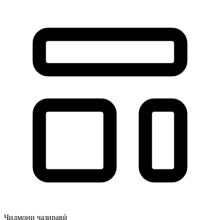
Чидмони ҷазиравӣ