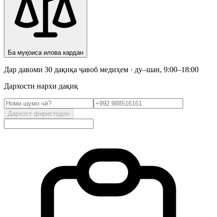
Ба муқоиса илова кардан
Дар давоми 30 дақиқа ҷавоб медиҳем · ду–шан, 9:00–18:00
Дархости нархи дақиқ
Дархост фиристодан