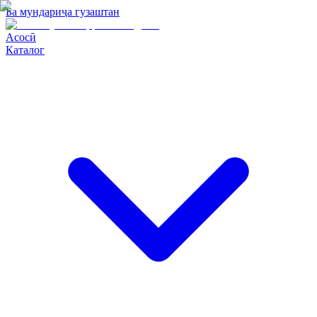
Ба мундариҷа гузаштан
Асосӣ
Каталог