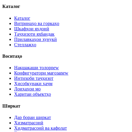
Каталог
Каталог
Витринаҳо ва горкаҳо
Шкафҳои яхдонӣ
Таҷҳизоти яхбандак
Прилавкаҳои хунукӣ
Стеллажҳо
Воситаҳо
Нақшакаши толор
new
Конфигуратори мағоза
new
Интихоби таҷҳизот
Ҳисобкунаки ҳаҷм
Лоиҳаҳои мо
Харитаи объектҳо
Ширкат
Дар бораи ширкат
Хизматрасонӣ
Хидматрасонӣ ва кафолат