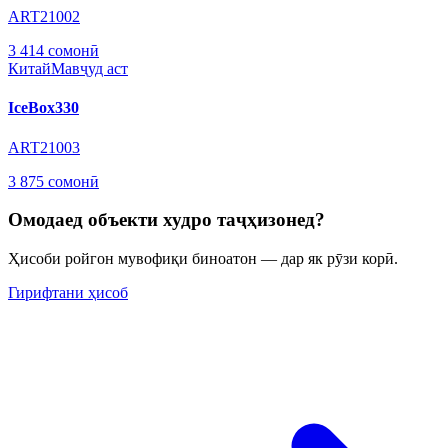
ART21002
3 414 сомонӣ
Китай
Мавҷуд аст
IceBox330
ART21003
3 875 сомонӣ
Омодаед объекти худро таҷҳизонед?
Ҳисоби ройгон мувофиқи биноатон — дар як рӯзи корӣ.
Гирифтани ҳисоб