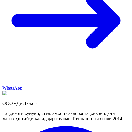
WhatsApp
ООО «Де Люкс»
Таҷҳизоти хунукӣ, стеллажҳои савдо ва таҷҳизонидани
мағозаҳо тибқи калид дар тамоми Тоҷикистон аз соли 2014.