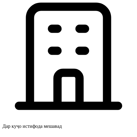
Дар куҷо истифода мешавад