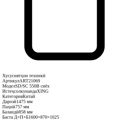
Хусусиятҳои техникӣ
Артикул
ART21069
Модел
SD/SC 550B сиёх
Истеҳсолкунанда
XING
Категория
Китай
Дарозӣ
1475 мм
Паҳнӣ
757 мм
Баландӣ
858 мм
Баста Д×П×Б
1600×870×1025