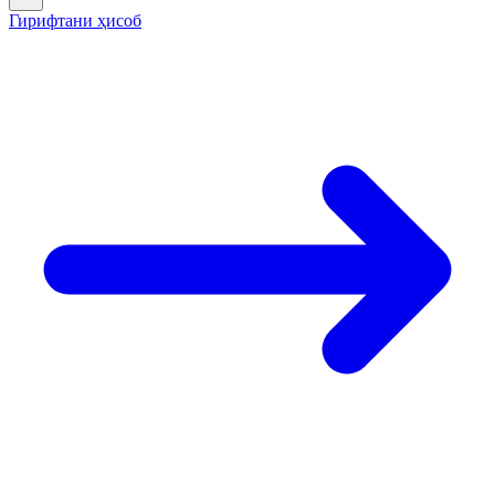
Гирифтани ҳисоб