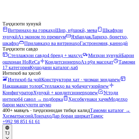
Таҷҳизоти хунукӣ
Витринаҳо ва горкаҳо
Шир, нӯшокӣ, мева
Шкафҳои
хунукӣ
Аз эконом то премиум
Яхбандак
Лариҳо, бонетҳо,
шкафҳо
Прилавкаҳо ва витринаҳо
Гастрономия, қаннодӣ
Таҷҳизоти савдо
Стеллажҳои савдо
4 бренд + махсус
Мизҳои хунукӣ
Барои
ошхонаи HoReCa
Кондитсионерҳо
Аз рӯи масоҳат
Тамоми
17 категория
Кушодани каталог-хаб
Интихоб ва ҳисоб
Интихоб ба ҷой
Конструктори хат · чизмаи зинда
new
Нақшакаши толор
Стеллажҳо ва ҷобаҷогузорӣ
new
Конфигуратор
Хунукӣ + кондитсионерҳо
new
Устоди
интихоб
4 савол → подборка
Ҳисобкунаки ҳаҷм
Моделҳо
барои маҳсулоти шумо
400+ мавқеъ · таҷҳизонидан тибқи калид
Тамоми каталог
→
Хизматрасонӣ
Лоиҳаҳо
Дар бораи ширкат
Тамос
+992 98 851 61 61
TJ