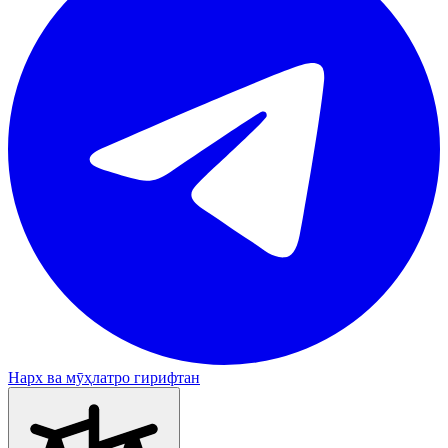
Нарх ва мӯҳлатро гирифтан