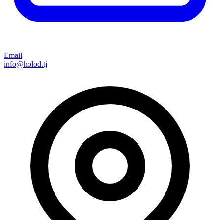
Email
info@holod.tj