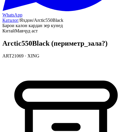
WhatsApp
Каталог
/
Яхдон
/
Arctic550Black
Барои калон кардан зер кунед
Китай
Мавҷуд аст
Arctic550Black (периметр_зала?)
ART21069
·
XING