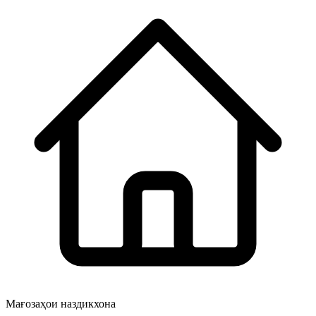
Мағозаҳои наздикхона