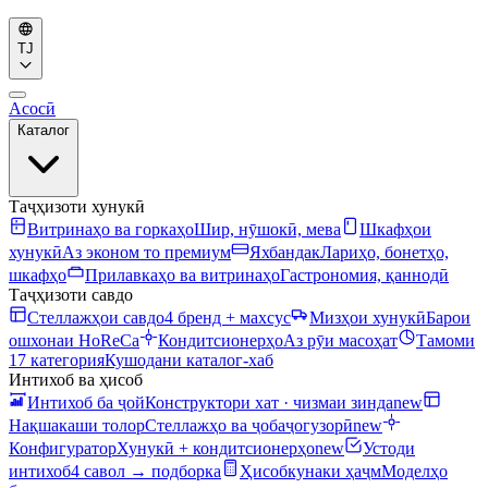
TJ
Асосӣ
Каталог
Таҷҳизоти хунукӣ
Витринаҳо ва горкаҳо
Шир, нӯшокӣ, мева
Шкафҳои
хунукӣ
Аз эконом то премиум
Яхбандак
Лариҳо, бонетҳо,
шкафҳо
Прилавкаҳо ва витринаҳо
Гастрономия, қаннодӣ
Таҷҳизоти савдо
Стеллажҳои савдо
4 бренд + махсус
Мизҳои хунукӣ
Барои
ошхонаи HoReCa
Кондитсионерҳо
Аз рӯи масоҳат
Тамоми
17 категория
Кушодани каталог-хаб
Интихоб ва ҳисоб
Интихоб ба ҷой
Конструктори хат · чизмаи зинда
new
Нақшакаши толор
Стеллажҳо ва ҷобаҷогузорӣ
new
Конфигуратор
Хунукӣ + кондитсионерҳо
new
Устоди
интихоб
4 савол → подборка
Ҳисобкунаки ҳаҷм
Моделҳо