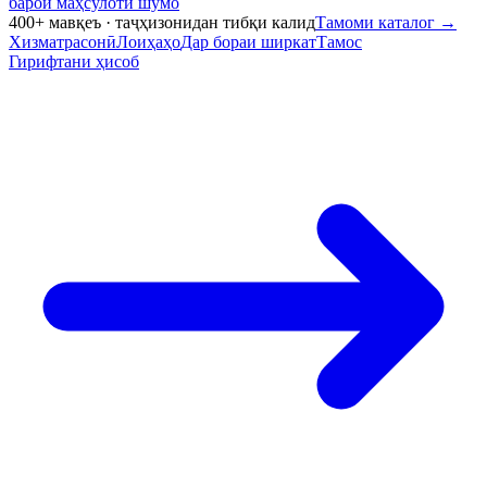
барои маҳсулоти шумо
400+ мавқеъ · таҷҳизонидан тибқи калид
Тамоми каталог
→
Хизматрасонӣ
Лоиҳаҳо
Дар бораи ширкат
Тамос
Гирифтани ҳисоб