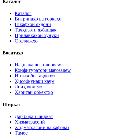
Каталог
Каталог
Витринаҳо ва горкаҳо
Шкафҳои яхдонӣ
Таҷҳизоти яхбандак
Прилавкаҳои хунукӣ
Стеллажҳо
Воситаҳо
Нақшакаши толор
new
Конфигуратори мағоза
new
Интихоби таҷҳизот
Ҳисобкунаки ҳаҷм
Лоиҳаҳои мо
Харитаи объектҳо
Ширкат
Дар бораи ширкат
Хизматрасонӣ
Хидматрасонӣ ва кафолат
Тамос