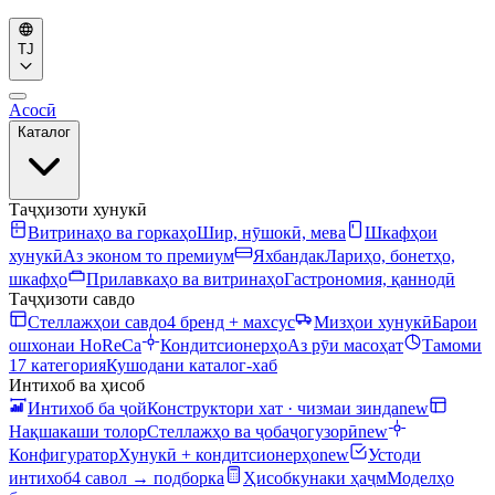
TJ
Асосӣ
Каталог
Таҷҳизоти хунукӣ
Витринаҳо ва горкаҳо
Шир, нӯшокӣ, мева
Шкафҳои
хунукӣ
Аз эконом то премиум
Яхбандак
Лариҳо, бонетҳо,
шкафҳо
Прилавкаҳо ва витринаҳо
Гастрономия, қаннодӣ
Таҷҳизоти савдо
Стеллажҳои савдо
4 бренд + махсус
Мизҳои хунукӣ
Барои
ошхонаи HoReCa
Кондитсионерҳо
Аз рӯи масоҳат
Тамоми
17 категория
Кушодани каталог-хаб
Интихоб ва ҳисоб
Интихоб ба ҷой
Конструктори хат · чизмаи зинда
new
Нақшакаши толор
Стеллажҳо ва ҷобаҷогузорӣ
new
Конфигуратор
Хунукӣ + кондитсионерҳо
new
Устоди
интихоб
4 савол → подборка
Ҳисобкунаки ҳаҷм
Моделҳо