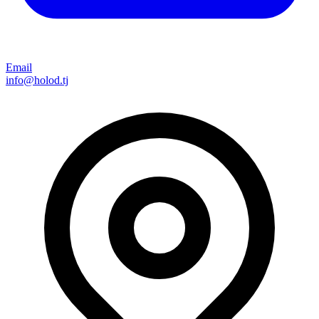
Email
info@holod.tj