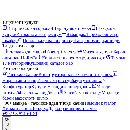
Таҷҳизоти хунукӣ
Витринаҳо ва горкаҳо
Шир, нӯшокӣ, мева
Шкафҳои
хунукӣ
Аз эконом то премиум
Яхбандак
Лариҳо, бонетҳо,
шкафҳо
Прилавкаҳо ва витринаҳо
Гастрономия, қаннодӣ
Таҷҳизоти савдо
Стеллажҳои савдо
4 бренд + махсус
Мизҳои хунукӣ
Барои
ошхонаи HoReCa
Кондитсионерҳо
Аз рӯи масоҳат
Тамоми
17 категория
Кушодани каталог-хаб
Интихоб ва ҳисоб
Интихоб ба ҷой
Конструктори хат · чизмаи зинда
new
Нақшакаши толор
Стеллажҳо ва ҷобаҷогузорӣ
new
Конфигуратор
Хунукӣ + кондитсионерҳо
new
Устоди
интихоб
4 савол → подборка
Ҳисобкунаки ҳаҷм
Моделҳо
барои маҳсулоти шумо
400+ мавқеъ · таҷҳизонидан тибқи калид
Тамоми каталог
→
Хизматрасонӣ
Лоиҳаҳо
Дар бораи ширкат
Тамос
+992 98 851 61 61
TJ