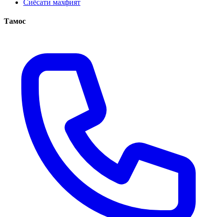
Сиёсати махфият
Тамос