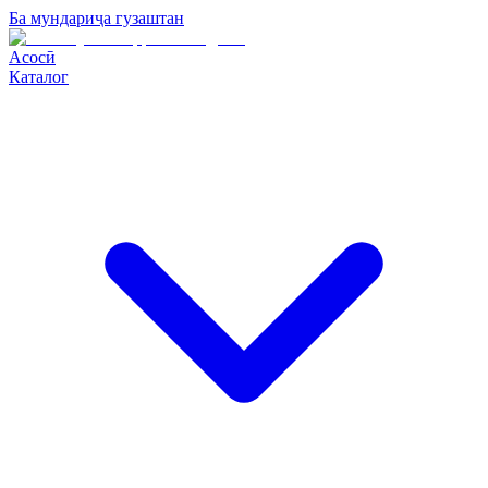
Ба мундариҷа гузаштан
Асосӣ
Каталог