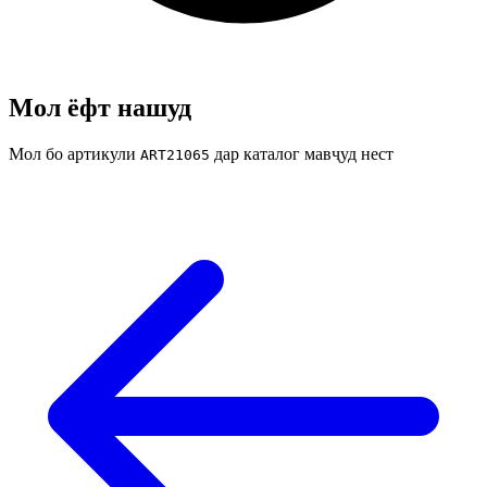
Мол ёфт нашуд
Мол бо артикули
дар каталог мавҷуд нест
ART21065