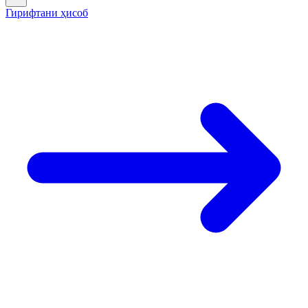
Гирифтани ҳисоб