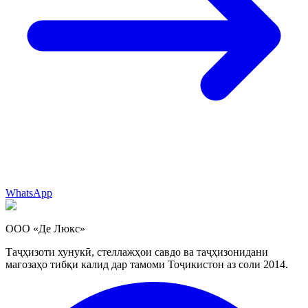
WhatsApp
ООО «Де Люкс»
Таҷҳизоти хунукӣ, стеллажҳои савдо ва таҷҳизонидани
мағозаҳо тибқи калид дар тамоми Тоҷикистон аз соли 2014.