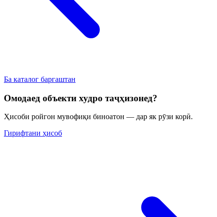
Ба каталог баргаштан
Омодаед объекти худро таҷҳизонед?
Ҳисоби ройгон мувофиқи биноатон — дар як рӯзи корӣ.
Гирифтани ҳисоб