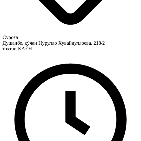
Суроға
Душанбе, кӯчаи Нурулло Хувайдуллоева, 218/2
тахтаи КАЁН