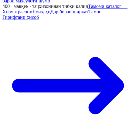
барои маҳсулоти шумо
400+ мавқеъ · таҷҳизонидан тибқи калид
Тамоми каталог
→
Хизматрасонӣ
Лоиҳаҳо
Дар бораи ширкат
Тамос
Гирифтани ҳисоб