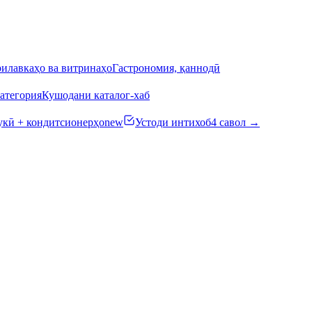
илавкаҳо ва витринаҳо
Гастрономия, қаннодӣ
атегория
Кушодани каталог-хаб
кӣ + кондитсионерҳо
new
Устоди интихоб
4 савол →