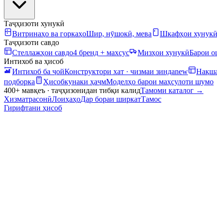
Таҷҳизоти хунукӣ
Витринаҳо ва горкаҳо
Шир, нӯшокӣ, мева
Шкафҳои хунук
Таҷҳизоти савдо
Стеллажҳои савдо
4 бренд + махсус
Мизҳои хунукӣ
Барои 
Интихоб ва ҳисоб
Интихоб ба ҷой
Конструктори хат · чизмаи зинда
new
Нақша
подборка
Ҳисобкунаки ҳаҷм
Моделҳо барои маҳсулоти шумо
400+ мавқеъ · таҷҳизонидан тибқи калид
Тамоми каталог
→
Хизматрасонӣ
Лоиҳаҳо
Дар бораи ширкат
Тамос
Гирифтани ҳисоб