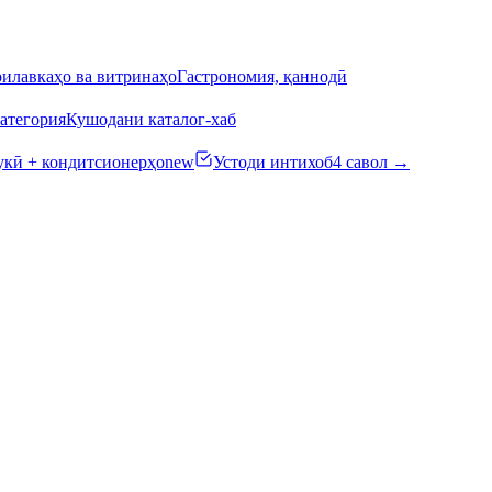
илавкаҳо ва витринаҳо
Гастрономия, қаннодӣ
атегория
Кушодани каталог-хаб
кӣ + кондитсионерҳо
new
Устоди интихоб
4 савол →