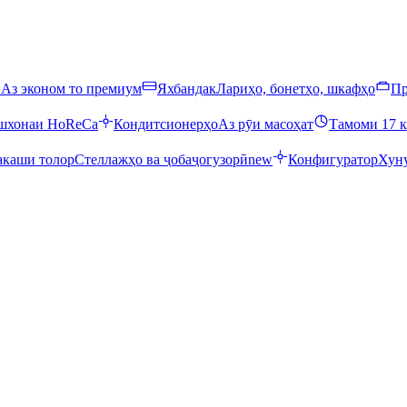
ӣ
Аз эконом то премиум
Яхбандак
Лариҳо, бонетҳо, шкафҳо
Пр
ошхонаи HoReCa
Кондитсионерҳо
Аз рӯи масоҳат
Тамоми 17 к
каши толор
Стеллажҳо ва ҷобаҷогузорӣ
new
Конфигуратор
Хуну