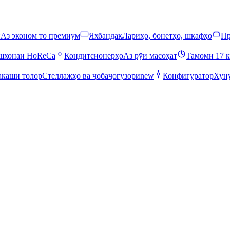
ӣ
Аз эконом то премиум
Яхбандак
Лариҳо, бонетҳо, шкафҳо
Пр
ошхонаи HoReCa
Кондитсионерҳо
Аз рӯи масоҳат
Тамоми 17 к
каши толор
Стеллажҳо ва ҷобаҷогузорӣ
new
Конфигуратор
Хуну