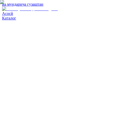
Ба мундариҷа гузаштан
Асосӣ
Каталог