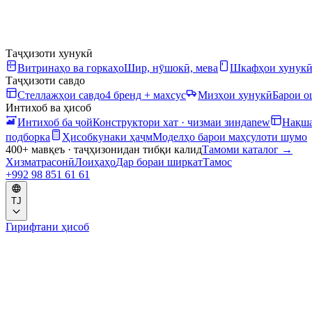
Таҷҳизоти хунукӣ
Витринаҳо ва горкаҳо
Шир, нӯшокӣ, мева
Шкафҳои хунук
Таҷҳизоти савдо
Стеллажҳои савдо
4 бренд + махсус
Мизҳои хунукӣ
Барои 
Интихоб ва ҳисоб
Интихоб ба ҷой
Конструктори хат · чизмаи зинда
new
Нақша
подборка
Ҳисобкунаки ҳаҷм
Моделҳо барои маҳсулоти шумо
400+ мавқеъ · таҷҳизонидан тибқи калид
Тамоми каталог
→
Хизматрасонӣ
Лоиҳаҳо
Дар бораи ширкат
Тамос
+992 98 851 61 61
TJ
Гирифтани ҳисоб