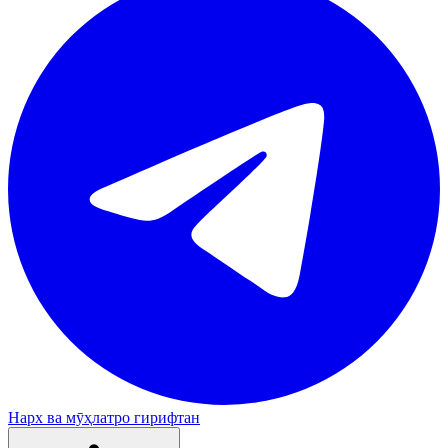
Нарх ва мӯҳлатро гирифтан