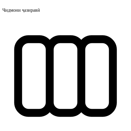
Чидмони ҷазиравӣ