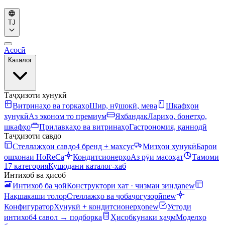
TJ
Асосӣ
Каталог
Таҷҳизоти хунукӣ
Витринаҳо ва горкаҳо
Шир, нӯшокӣ, мева
Шкафҳои
хунукӣ
Аз эконом то премиум
Яхбандак
Лариҳо, бонетҳо,
шкафҳо
Прилавкаҳо ва витринаҳо
Гастрономия, қаннодӣ
Таҷҳизоти савдо
Стеллажҳои савдо
4 бренд + махсус
Мизҳои хунукӣ
Барои
ошхонаи HoReCa
Кондитсионерҳо
Аз рӯи масоҳат
Тамоми
17 категория
Кушодани каталог-хаб
Интихоб ва ҳисоб
Интихоб ба ҷой
Конструктори хат · чизмаи зинда
new
Нақшакаши толор
Стеллажҳо ва ҷобаҷогузорӣ
new
Конфигуратор
Хунукӣ + кондитсионерҳо
new
Устоди
интихоб
4 савол → подборка
Ҳисобкунаки ҳаҷм
Моделҳо