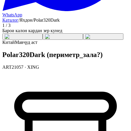
WhatsApp
Каталог
/
Яхдон
/
Polar320Dark
1
/
3
Барои калон кардан зер кунед
Китай
Мавҷуд аст
Polar320Dark (периметр_зала?)
ART21057
·
XING