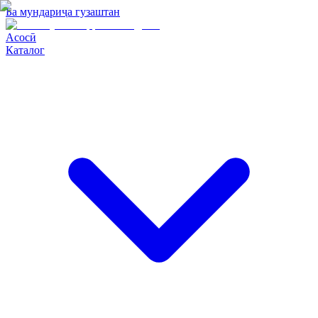
Ба мундариҷа гузаштан
Асосӣ
Каталог