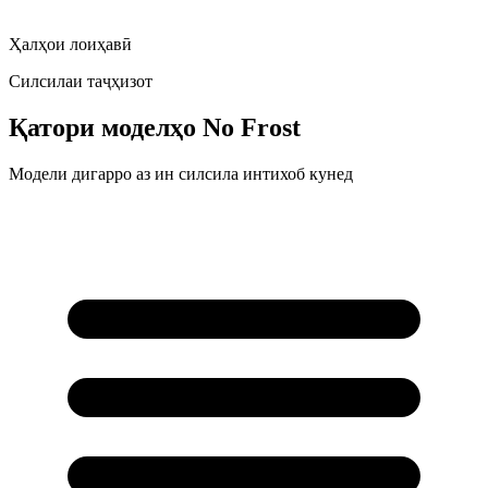
Ҳалҳои лоиҳавӣ
Силсилаи таҷҳизот
Қатори моделҳо
No Frost
Модели дигарро аз ин силсила интихоб кунед