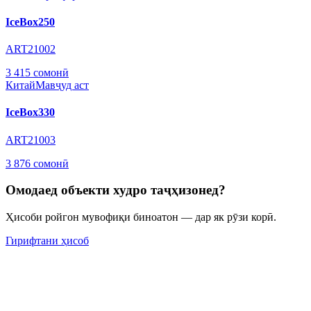
IceBox250
ART21002
3 415 сомонӣ
Китай
Мавҷуд аст
IceBox330
ART21003
3 876 сомонӣ
Омодаед объекти худро таҷҳизонед?
Ҳисоби ройгон мувофиқи биноатон — дар як рӯзи корӣ.
Гирифтани ҳисоб