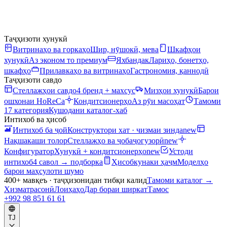
Таҷҳизоти хунукӣ
Витринаҳо ва горкаҳо
Шир, нӯшокӣ, мева
Шкафҳои
хунукӣ
Аз эконом то премиум
Яхбандак
Лариҳо, бонетҳо,
шкафҳо
Прилавкаҳо ва витринаҳо
Гастрономия, қаннодӣ
Таҷҳизоти савдо
Стеллажҳои савдо
4 бренд + махсус
Мизҳои хунукӣ
Барои
ошхонаи HoReCa
Кондитсионерҳо
Аз рӯи масоҳат
Тамоми
17 категория
Кушодани каталог-хаб
Интихоб ва ҳисоб
Интихоб ба ҷой
Конструктори хат · чизмаи зинда
new
Нақшакаши толор
Стеллажҳо ва ҷобаҷогузорӣ
new
Конфигуратор
Хунукӣ + кондитсионерҳо
new
Устоди
интихоб
4 савол → подборка
Ҳисобкунаки ҳаҷм
Моделҳо
барои маҳсулоти шумо
400+ мавқеъ · таҷҳизонидан тибқи калид
Тамоми каталог
→
Хизматрасонӣ
Лоиҳаҳо
Дар бораи ширкат
Тамос
+992 98 851 61 61
TJ