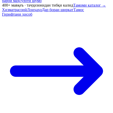
барои маҳсулоти шумо
400+ мавқеъ · таҷҳизонидан тибқи калид
Тамоми каталог
→
Хизматрасонӣ
Лоиҳаҳо
Дар бораи ширкат
Тамос
Гирифтани ҳисоб