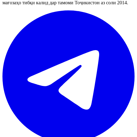
мағозаҳо тибқи калид дар тамоми Тоҷикистон аз соли 2014.