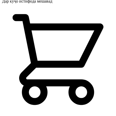
Дар куҷо истифода мешавад