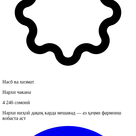
Насб ва хизмат
Нархи чакана
4 246 сомонӣ
Нархи ниҳоӣ дақиқ карда мешавад — аз ҳаҷми фармоиш
вобаста аст