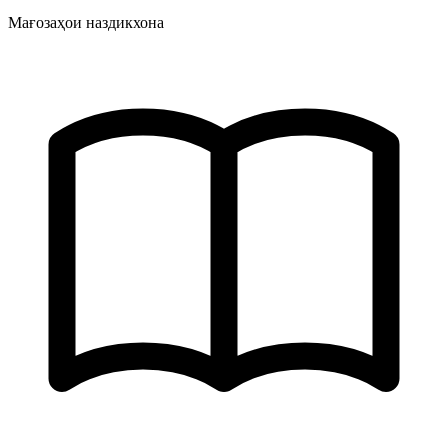
Мағозаҳои наздикхона