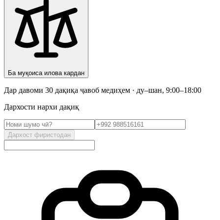
Ба муқоиса илова кардан
Дар давоми 30 дақиқа ҷавоб медиҳем · ду–шан, 9:00–18:00
Дархости нархи дақиқ
Дархост фиристодан