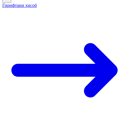
Гирифтани ҳисоб