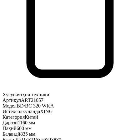
Хусусиятҳои техникӣ
Артикул
ART21057
Модел
BD/BC 320 WKA
Истеҳсолкунанда
XING
Категория
Китай
Дарозӣ
1160 мм
Паҳнӣ
600 мм
Баландӣ
835 мм
Баста Д×П×Б
1163×659×880