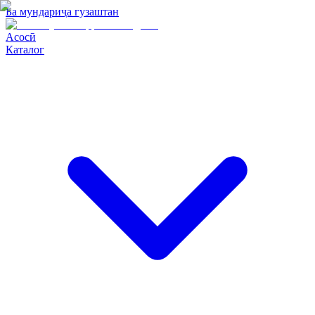
Ба мундариҷа гузаштан
Асосӣ
Каталог