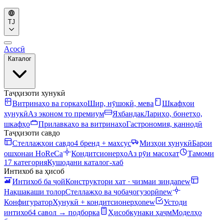
TJ
Асосӣ
Каталог
Таҷҳизоти хунукӣ
Витринаҳо ва горкаҳо
Шир, нӯшокӣ, мева
Шкафҳои
хунукӣ
Аз эконом то премиум
Яхбандак
Лариҳо, бонетҳо,
шкафҳо
Прилавкаҳо ва витринаҳо
Гастрономия, қаннодӣ
Таҷҳизоти савдо
Стеллажҳои савдо
4 бренд + махсус
Мизҳои хунукӣ
Барои
ошхонаи HoReCa
Кондитсионерҳо
Аз рӯи масоҳат
Тамоми
17 категория
Кушодани каталог-хаб
Интихоб ва ҳисоб
Интихоб ба ҷой
Конструктори хат · чизмаи зинда
new
Нақшакаши толор
Стеллажҳо ва ҷобаҷогузорӣ
new
Конфигуратор
Хунукӣ + кондитсионерҳо
new
Устоди
интихоб
4 савол → подборка
Ҳисобкунаки ҳаҷм
Моделҳо