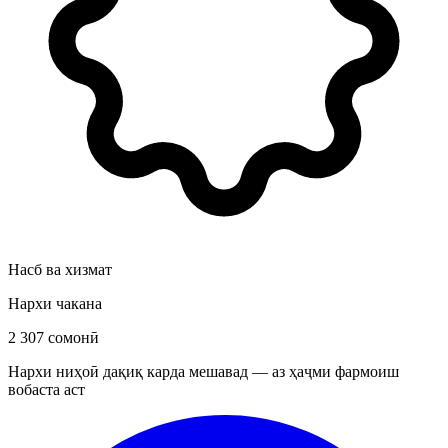
Насб ва хизмат
Нархи чакана
2 307 сомонӣ
Нархи ниҳоӣ дақиқ карда мешавад — аз ҳаҷми фармоиш
вобаста аст