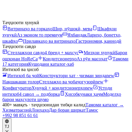
Таҷҳизоти хунукӣ
Витринаҳо ва горкаҳо
Шир, нӯшокӣ, мева
Шкафҳои
хунукӣ
Аз эконом то премиум
Яхбандак
Лариҳо, бонетҳо,
шкафҳо
Прилавкаҳо ва витринаҳо
Гастрономия, қаннодӣ
Таҷҳизоти савдо
Стеллажҳои савдо
4 бренд + махсус
Мизҳои хунукӣ
Барои
ошхонаи HoReCa
Кондитсионерҳо
Аз рӯи масоҳат
Тамоми
17 категория
Кушодани каталог-хаб
Интихоб ва ҳисоб
Интихоб ба ҷой
Конструктори хат · чизмаи зинда
new
Нақшакаши толор
Стеллажҳо ва ҷобаҷогузорӣ
new
Конфигуратор
Хунукӣ + кондитсионерҳо
new
Устоди
интихоб
4 савол → подборка
Ҳисобкунаки ҳаҷм
Моделҳо
барои маҳсулоти шумо
400+ мавқеъ · таҷҳизонидан тибқи калид
Тамоми каталог
→
Хизматрасонӣ
Лоиҳаҳо
Дар бораи ширкат
Тамос
+992 98 851 61 61
TJ