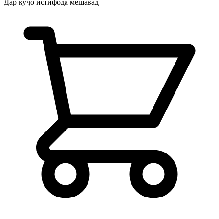
Дар куҷо истифода мешавад