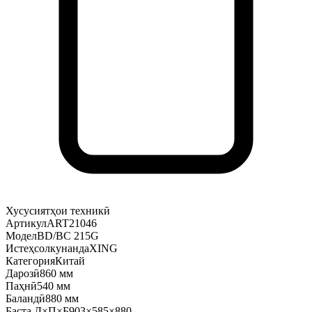
Хусусиятҳои техникӣ
Артикул
ART21046
Модел
BD/BC 215G
Истеҳсолкунанда
XING
Категория
Китай
Дарозӣ
860 мм
Паҳнӣ
540 мм
Баландӣ
880 мм
Баста Д×П×Б
903×585×880