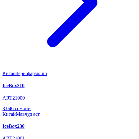
Китай
Зери фармоиш
IceBox210
ART21000
3 046 сомонӣ
Китай
Мавҷуд аст
IceBox230
ART21001