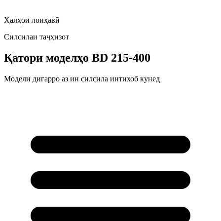
Ҳалҳои лоиҳавӣ
Силсилаи таҷҳизот
Қатори моделҳо
BD 215-400
Модели дигарро аз ин силсила интихоб кунед