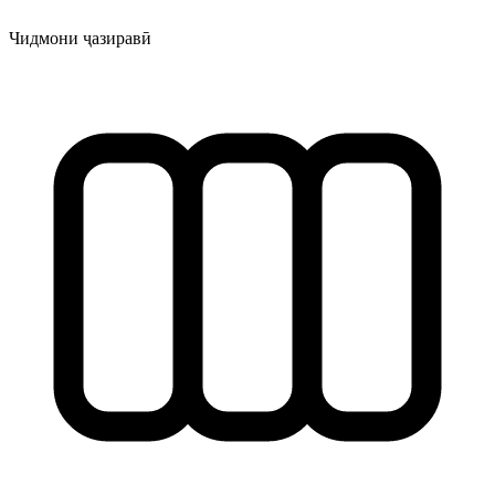
Чидмони ҷазиравӣ