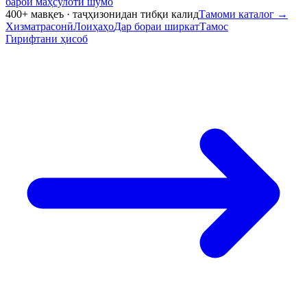
барои маҳсулоти шумо
400+ мавқеъ · таҷҳизонидан тибқи калид
Тамоми каталог
→
Хизматрасонӣ
Лоиҳаҳо
Дар бораи ширкат
Тамос
Гирифтани ҳисоб