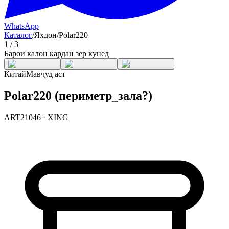
WhatsApp
Каталог
/
Яхдон
/
Polar220
1
/
3
Барои калон кардан зер кунед
Китай
Мавҷуд аст
Polar220 (периметр_зала?)
ART21046
·
XING