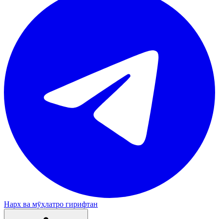
Нарх ва мӯҳлатро гирифтан