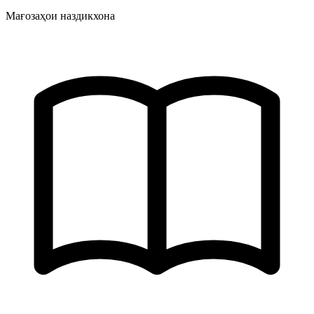
Мағозаҳои наздикхона