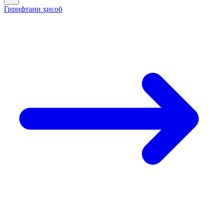
Гирифтани ҳисоб