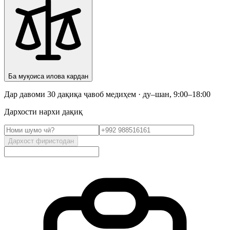
Ба муқоиса илова кардан
Дар давоми 30 дақиқа ҷавоб медиҳем · ду–шан, 9:00–18:00
Дархости нархи дақиқ
Дархост фиристодан