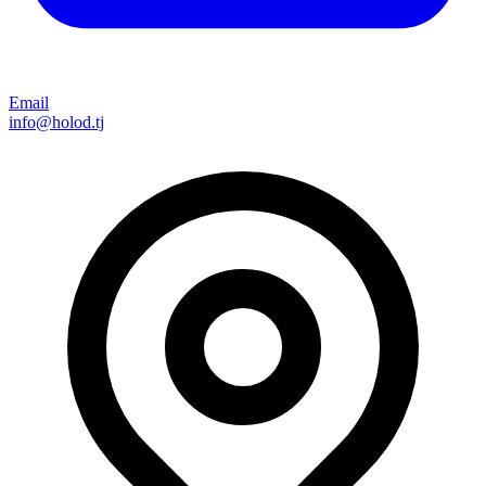
Email
info@holod.tj