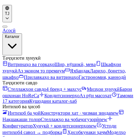
TJ
Асосӣ
Каталог
Таҷҳизоти хунукӣ
Витринаҳо ва горкаҳо
Шир, нӯшокӣ, мева
Шкафҳои
хунукӣ
Аз эконом то премиум
Яхбандак
Лариҳо, бонетҳо,
шкафҳо
Прилавкаҳо ва витринаҳо
Гастрономия, қаннодӣ
Таҷҳизоти савдо
Стеллажҳои савдо
4 бренд + махсус
Мизҳои хунукӣ
Барои
ошхонаи HoReCa
Кондитсионерҳо
Аз рӯи масоҳат
Тамоми
17 категория
Кушодани каталог-хаб
Интихоб ва ҳисоб
Интихоб ба ҷой
Конструктори хат · чизмаи зинда
new
Нақшакаши толор
Стеллажҳо ва ҷобаҷогузорӣ
new
Конфигуратор
Хунукӣ + кондитсионерҳо
new
Устоди
интихоб
4 савол → подборка
Ҳисобкунаки ҳаҷм
Моделҳо