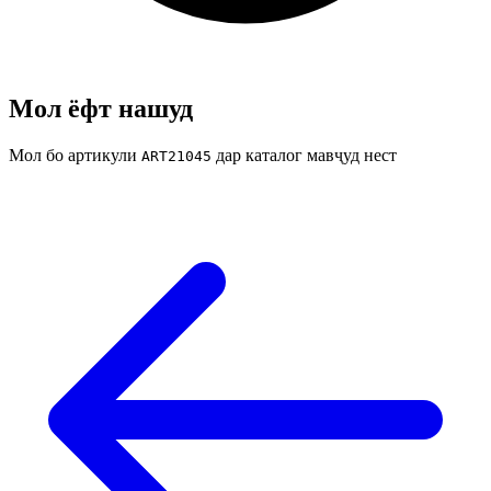
Мол ёфт нашуд
Мол бо артикули
дар каталог мавҷуд нест
ART21045