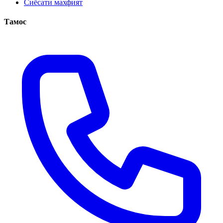
Сиёсати махфият
Тамос