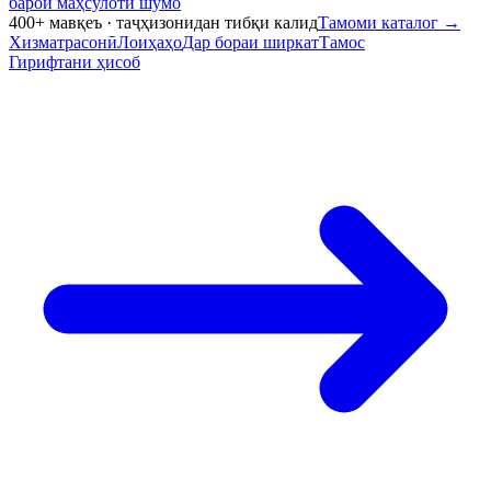
барои маҳсулоти шумо
400+ мавқеъ · таҷҳизонидан тибқи калид
Тамоми каталог
→
Хизматрасонӣ
Лоиҳаҳо
Дар бораи ширкат
Тамос
Гирифтани ҳисоб