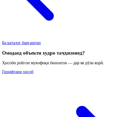
Ба каталог баргаштан
Омодаед объекти худро таҷҳизонед?
Ҳисоби ройгон мувофиқи биноатон — дар як рӯзи корӣ.
Гирифтани ҳисоб