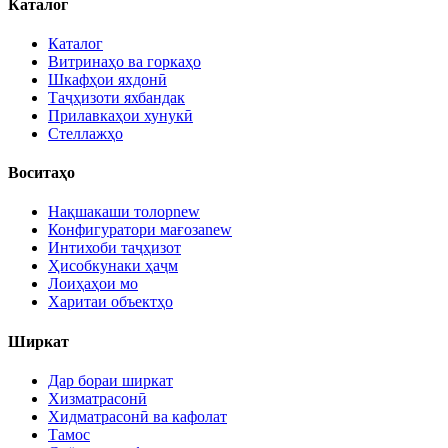
Каталог
Каталог
Витринаҳо ва горкаҳо
Шкафҳои яхдонӣ
Таҷҳизоти яхбандак
Прилавкаҳои хунукӣ
Стеллажҳо
Воситаҳо
Нақшакаши толор
new
Конфигуратори мағоза
new
Интихоби таҷҳизот
Ҳисобкунаки ҳаҷм
Лоиҳаҳои мо
Харитаи объектҳо
Ширкат
Дар бораи ширкат
Хизматрасонӣ
Хидматрасонӣ ва кафолат
Тамос