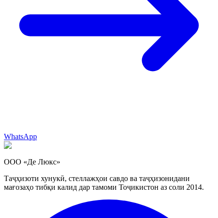
WhatsApp
ООО «Де Люкс»
Таҷҳизоти хунукӣ, стеллажҳои савдо ва таҷҳизонидани
мағозаҳо тибқи калид дар тамоми Тоҷикистон аз соли 2014.