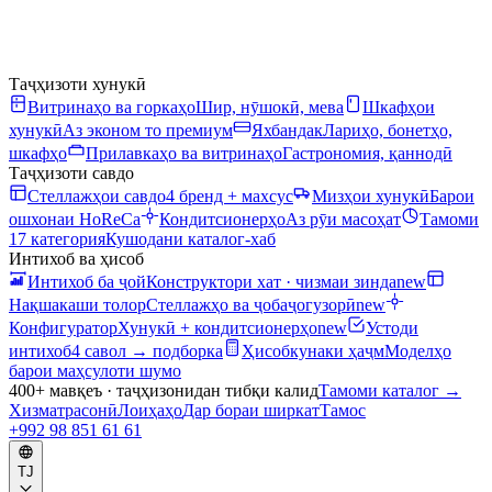
Таҷҳизоти хунукӣ
Витринаҳо ва горкаҳо
Шир, нӯшокӣ, мева
Шкафҳои
хунукӣ
Аз эконом то премиум
Яхбандак
Лариҳо, бонетҳо,
шкафҳо
Прилавкаҳо ва витринаҳо
Гастрономия, қаннодӣ
Таҷҳизоти савдо
Стеллажҳои савдо
4 бренд + махсус
Мизҳои хунукӣ
Барои
ошхонаи HoReCa
Кондитсионерҳо
Аз рӯи масоҳат
Тамоми
17 категория
Кушодани каталог-хаб
Интихоб ва ҳисоб
Интихоб ба ҷой
Конструктори хат · чизмаи зинда
new
Нақшакаши толор
Стеллажҳо ва ҷобаҷогузорӣ
new
Конфигуратор
Хунукӣ + кондитсионерҳо
new
Устоди
интихоб
4 савол → подборка
Ҳисобкунаки ҳаҷм
Моделҳо
барои маҳсулоти шумо
400+ мавқеъ · таҷҳизонидан тибқи калид
Тамоми каталог
→
Хизматрасонӣ
Лоиҳаҳо
Дар бораи ширкат
Тамос
+992 98 851 61 61
TJ