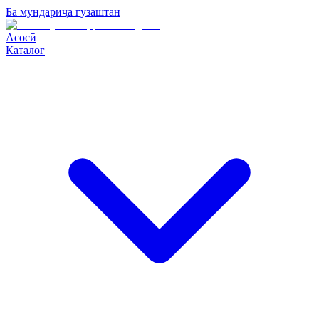
Ба мундариҷа гузаштан
Асосӣ
Каталог