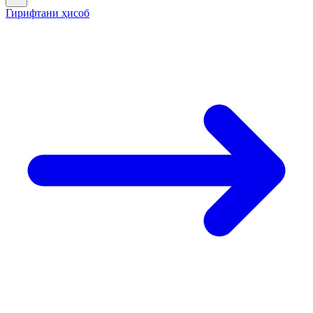
Гирифтани ҳисоб