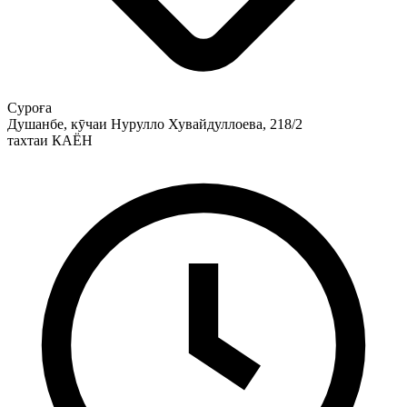
Суроға
Душанбе, кӯчаи Нурулло Хувайдуллоева, 218/2
тахтаи КАЁН