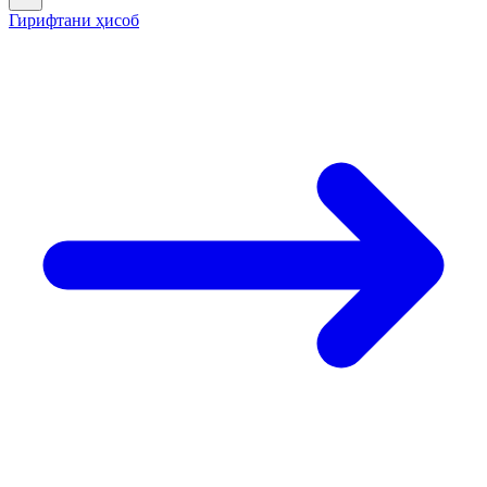
Гирифтани ҳисоб