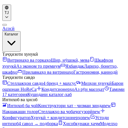
TJ
Асосӣ
Каталог
Таҷҳизоти хунукӣ
Витринаҳо ва горкаҳо
Шир, нӯшокӣ, мева
Шкафҳои
хунукӣ
Аз эконом то премиум
Яхбандак
Лариҳо, бонетҳо,
шкафҳо
Прилавкаҳо ва витринаҳо
Гастрономия, қаннодӣ
Таҷҳизоти савдо
Стеллажҳои савдо
4 бренд + махсус
Мизҳои хунукӣ
Барои
ошхонаи HoReCa
Кондитсионерҳо
Аз рӯи масоҳат
Тамоми
17 категория
Кушодани каталог-хаб
Интихоб ва ҳисоб
Интихоб ба ҷой
Конструктори хат · чизмаи зинда
new
Нақшакаши толор
Стеллажҳо ва ҷобаҷогузорӣ
new
Конфигуратор
Хунукӣ + кондитсионерҳо
new
Устоди
интихоб
4 савол → подборка
Ҳисобкунаки ҳаҷм
Моделҳо