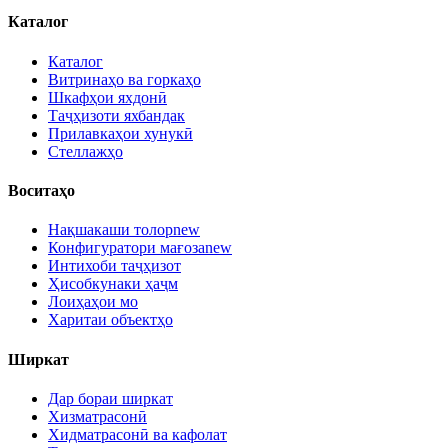
Каталог
Каталог
Витринаҳо ва горкаҳо
Шкафҳои яхдонӣ
Таҷҳизоти яхбандак
Прилавкаҳои хунукӣ
Стеллажҳо
Воситаҳо
Нақшакаши толор
new
Конфигуратори мағоза
new
Интихоби таҷҳизот
Ҳисобкунаки ҳаҷм
Лоиҳаҳои мо
Харитаи объектҳо
Ширкат
Дар бораи ширкат
Хизматрасонӣ
Хидматрасонӣ ва кафолат