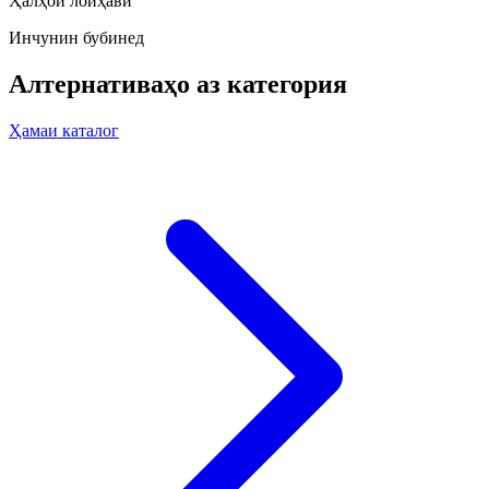
Ҳалҳои лоиҳавӣ
Инчунин бубинед
Алтернативаҳо аз категория
Ҳамаи каталог