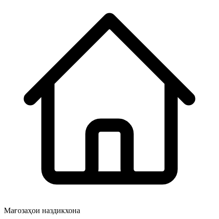
Мағозаҳои наздикхона