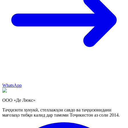
WhatsApp
ООО «Де Люкс»
Таҷҳизоти хунукӣ, стеллажҳои савдо ва таҷҳизонидани
мағозаҳо тибқи калид дар тамоми Тоҷикистон аз соли 2014.