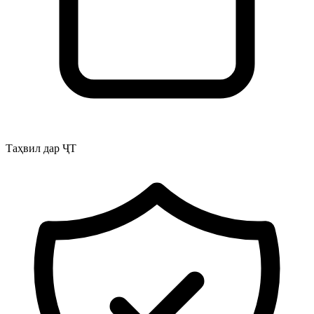
Таҳвил дар ҶТ