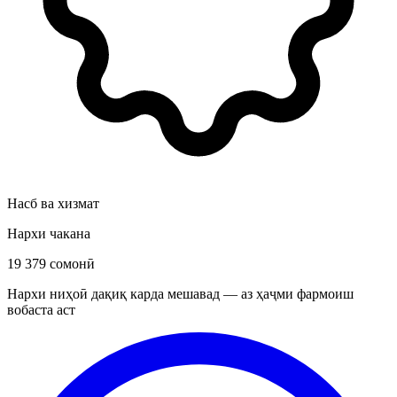
Насб ва хизмат
Нархи чакана
19 379 сомонӣ
Нархи ниҳоӣ дақиқ карда мешавад — аз ҳаҷми фармоиш
вобаста аст