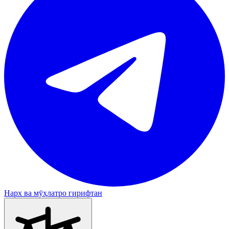
Нарх ва мӯҳлатро гирифтан