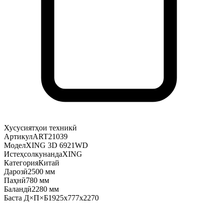
Хусусиятҳои техникӣ
Артикул
ART21039
Модел
XING 3D 6921WD
Истеҳсолкунанда
XING
Категория
Китай
Дарозӣ
2500 мм
Паҳнӣ
780 мм
Баландӣ
2280 мм
Баста Д×П×Б
1925x777x2270