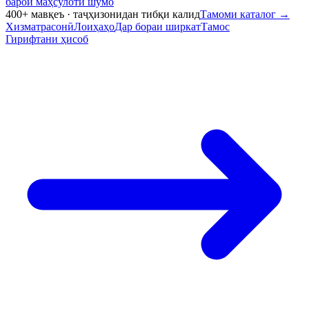
барои маҳсулоти шумо
400+ мавқеъ · таҷҳизонидан тибқи калид
Тамоми каталог
→
Хизматрасонӣ
Лоиҳаҳо
Дар бораи ширкат
Тамос
Гирифтани ҳисоб