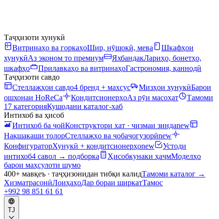
Таҷҳизоти хунукӣ
Витринаҳо ва горкаҳо
Шир, нӯшокӣ, мева
Шкафҳои
хунукӣ
Аз эконом то премиум
Яхбандак
Лариҳо, бонетҳо,
шкафҳо
Прилавкаҳо ва витринаҳо
Гастрономия, қаннодӣ
Таҷҳизоти савдо
Стеллажҳои савдо
4 бренд + махсус
Мизҳои хунукӣ
Барои
ошхонаи HoReCa
Кондитсионерҳо
Аз рӯи масоҳат
Тамоми
17 категория
Кушодани каталог-хаб
Интихоб ва ҳисоб
Интихоб ба ҷой
Конструктори хат · чизмаи зинда
new
Нақшакаши толор
Стеллажҳо ва ҷобаҷогузорӣ
new
Конфигуратор
Хунукӣ + кондитсионерҳо
new
Устоди
интихоб
4 савол → подборка
Ҳисобкунаки ҳаҷм
Моделҳо
барои маҳсулоти шумо
400+ мавқеъ · таҷҳизонидан тибқи калид
Тамоми каталог
→
Хизматрасонӣ
Лоиҳаҳо
Дар бораи ширкат
Тамос
+992 98 851 61 61
TJ