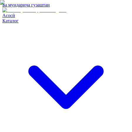
Ба мундариҷа гузаштан
Асосӣ
Каталог