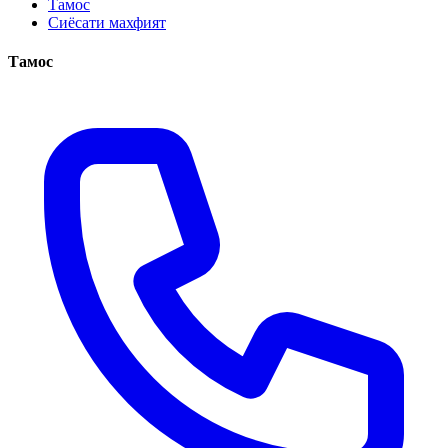
Тамос
Сиёсати махфият
Тамос