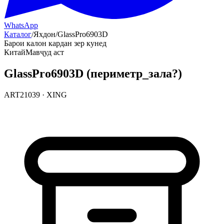
WhatsApp
Каталог
/
Яхдон
/
GlassPro6903D
Барои калон кардан зер кунед
Китай
Мавҷуд аст
GlassPro6903D (периметр_зала?)
ART21039
·
XING