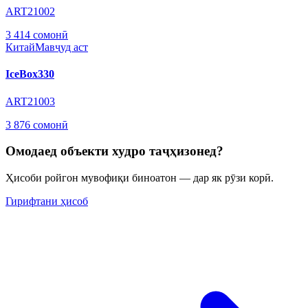
ART21002
3 414 сомонӣ
Китай
Мавҷуд аст
IceBox330
ART21003
3 876 сомонӣ
Омодаед объекти худро таҷҳизонед?
Ҳисоби ройгон мувофиқи биноатон — дар як рӯзи корӣ.
Гирифтани ҳисоб