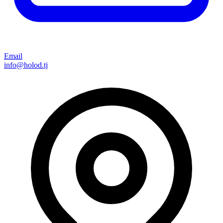
Email
info@holod.tj