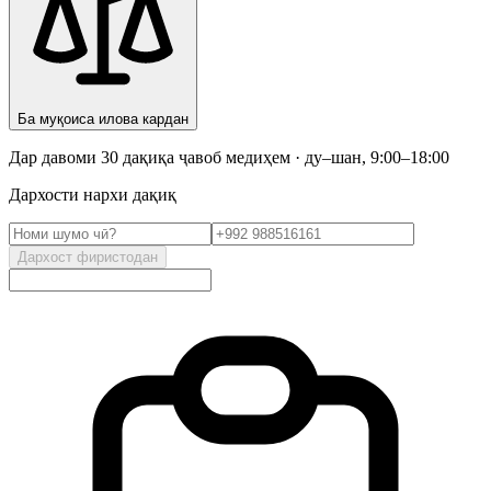
Ба муқоиса илова кардан
Дар давоми 30 дақиқа ҷавоб медиҳем · ду–шан, 9:00–18:00
Дархости нархи дақиқ
Дархост фиристодан