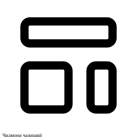
Чидмони ҷазиравӣ