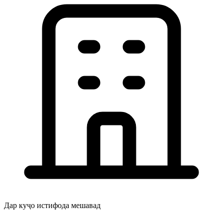
Дар куҷо истифода мешавад