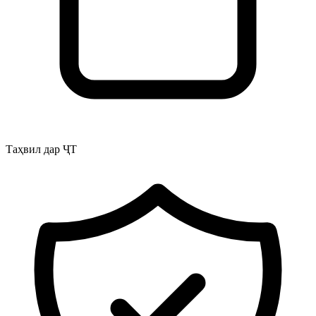
Таҳвил дар ҶТ