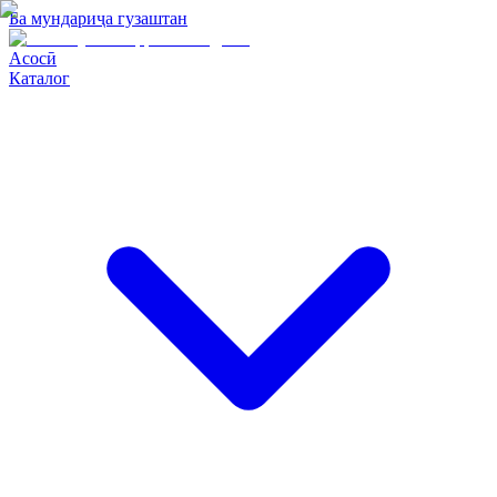
Ба мундариҷа гузаштан
Асосӣ
Каталог