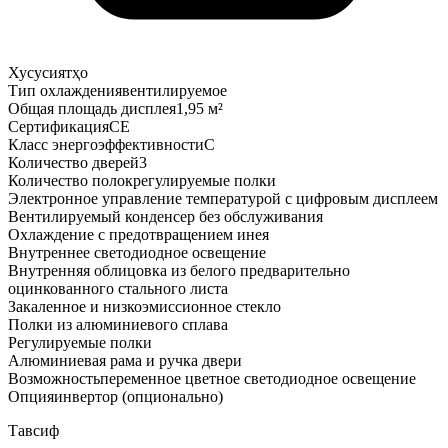
Хусусиятҳо
Тип охлаждения
вентилируемое
Общая площадь дисплея
1,95 м²
Сертификация
CE
Класс энергоэффективности
C
Количество дверей
3
Количество полок
регулируемые полки
Электронное управление температурой с цифровым дисплеем
Вентилируемый конденсер без обслуживания
Охлаждение с предотвращением инея
Внутреннее светодиодное освещение
Внутренняя облицовка из белого предварительно
оцинкованного стального листа
Закаленное и низкоэмиссионное стекло
Полки из алюминиевого сплава
Регулируемые полки
Алюминиевая рама и ручка двери
Возможность
переменное цветное светодиодное освещение
Опция
инвертор (опционально)
Тавсиф