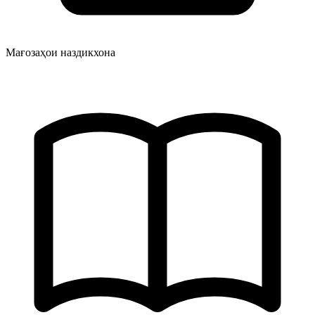
Мағозаҳои наздикхона