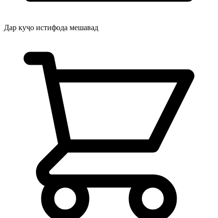
Дар куҷо истифода мешавад