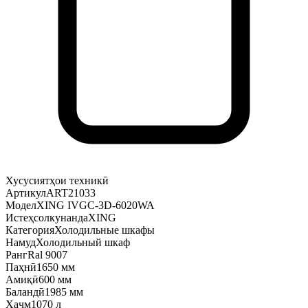
Хусусиятҳои техникӣ
Артикул
ART21033
Модел
XING IVGC-3D-6020WA
Истеҳсолкунанда
XING
Категория
Холодильные шкафы
Намуд
Холодильный шкаф
Ранг
Ral 9007
Паҳнӣ
1650 мм
Амиқӣ
600 мм
Баландӣ
1985 мм
Ҳаҷм
1070 л