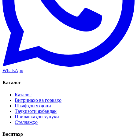
WhatsApp
Каталог
Каталог
Витринаҳо ва горкаҳо
Шкафҳои яхдонӣ
Таҷҳизоти яхбандак
Прилавкаҳои хунукӣ
Стеллажҳо
Воситаҳо