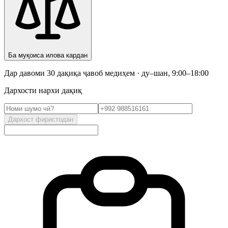
Ба муқоиса илова кардан
Дар давоми 30 дақиқа ҷавоб медиҳем · ду–шан, 9:00–18:00
Дархости нархи дақиқ
Дархост фиристодан