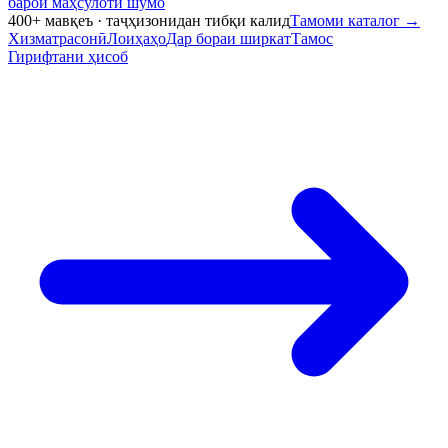
барои маҳсулоти шумо
400+ мавқеъ · таҷҳизонидан тибқи калид
Тамоми каталог
→
Хизматрасонӣ
Лоиҳаҳо
Дар бораи ширкат
Тамос
Гирифтани ҳисоб