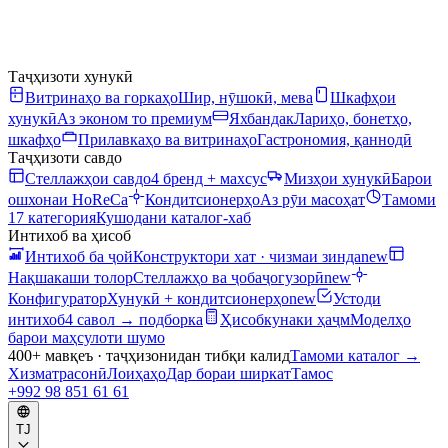
Таҷҳизоти хунукӣ
Витринаҳо ва горкаҳо
Шир, нӯшокӣ, мева
Шкафҳои
хунукӣ
Аз эконом то премиум
Яхбандак
Лариҳо, бонетҳо,
шкафҳо
Прилавкаҳо ва витринаҳо
Гастрономия, қаннодӣ
Таҷҳизоти савдо
Стеллажҳои савдо
4 бренд + махсус
Мизҳои хунукӣ
Барои
ошхонаи HoReCa
Кондитсионерҳо
Аз рӯи масоҳат
Тамоми
17 категория
Кушодани каталог-хаб
Интихоб ва ҳисоб
Интихоб ба ҷой
Конструктори хат · чизмаи зинда
new
Нақшакаши толор
Стеллажҳо ва ҷобаҷогузорӣ
new
Конфигуратор
Хунукӣ + кондитсионерҳо
new
Устоди
интихоб
4 савол → подборка
Ҳисобкунаки ҳаҷм
Моделҳо
барои маҳсулоти шумо
400+ мавқеъ · таҷҳизонидан тибқи калид
Тамоми каталог
→
Хизматрасонӣ
Лоиҳаҳо
Дар бораи ширкат
Тамос
+992 98 851 61 61
TJ