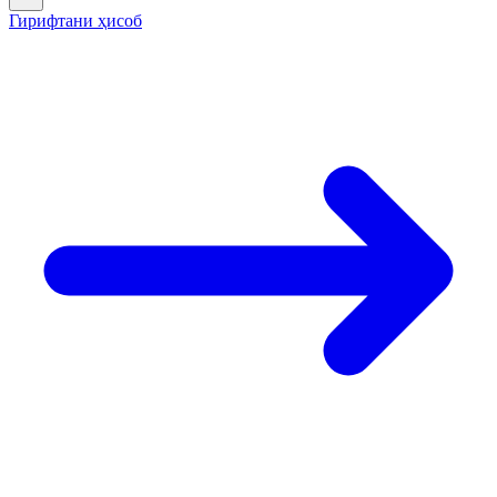
Гирифтани ҳисоб