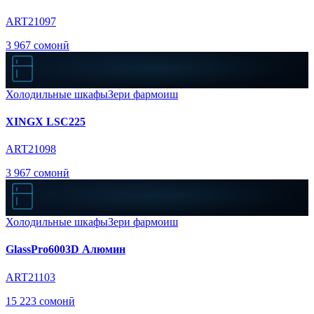
ART21097
3 967 сомонӣ
Холодильные шкафы
Зери фармоиш
XINGX LSC225
ART21098
3 967 сомонӣ
Холодильные шкафы
Зери фармоиш
GlassPro6003D Алюмин
ART21103
15 223 сомонӣ