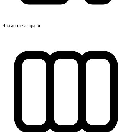
Чидмони ҷазиравӣ