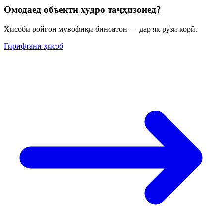
Омодаед объекти худро таҷҳизонед?
Ҳисоби ройгон мувофиқи биноатон — дар як рӯзи корӣ.
Гирифтани ҳисоб