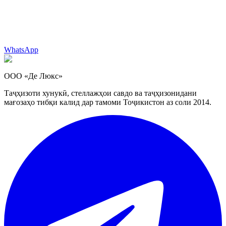
WhatsApp
ООО «Де Люкс»
Таҷҳизоти хунукӣ, стеллажҳои савдо ва таҷҳизонидани
мағозаҳо тибқи калид дар тамоми Тоҷикистон аз соли 2014.