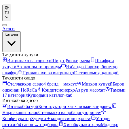
TJ
Асосӣ
Каталог
Таҷҳизоти хунукӣ
Витринаҳо ва горкаҳо
Шир, нӯшокӣ, мева
Шкафҳои
хунукӣ
Аз эконом то премиум
Яхбандак
Лариҳо, бонетҳо,
шкафҳо
Прилавкаҳо ва витринаҳо
Гастрономия, қаннодӣ
Таҷҳизоти савдо
Стеллажҳои савдо
4 бренд + махсус
Мизҳои хунукӣ
Барои
ошхонаи HoReCa
Кондитсионерҳо
Аз рӯи масоҳат
Тамоми
17 категория
Кушодани каталог-хаб
Интихоб ва ҳисоб
Интихоб ба ҷой
Конструктори хат · чизмаи зинда
new
Нақшакаши толор
Стеллажҳо ва ҷобаҷогузорӣ
new
Конфигуратор
Хунукӣ + кондитсионерҳо
new
Устоди
интихоб
4 савол → подборка
Ҳисобкунаки ҳаҷм
Моделҳо