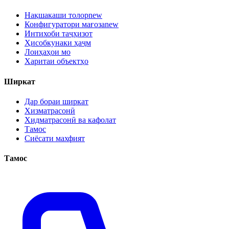
Нақшакаши толор
new
Конфигуратори мағоза
new
Интихоби таҷҳизот
Ҳисобкунаки ҳаҷм
Лоиҳаҳои мо
Харитаи объектҳо
Ширкат
Дар бораи ширкат
Хизматрасонӣ
Хидматрасонӣ ва кафолат
Тамос
Сиёсати махфият
Тамос