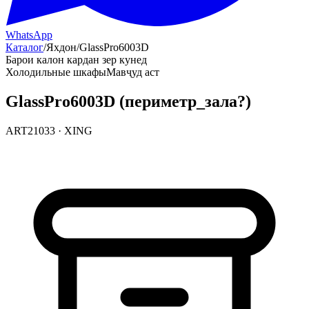
WhatsApp
Каталог
/
Яхдон
/
GlassPro6003D
Барои калон кардан зер кунед
Холодильные шкафы
Мавҷуд аст
GlassPro6003D (периметр_зала?)
ART21033
·
XING