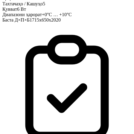
Тахтачаҳо / Кашуҳо
5
Қувват
6 Вт
Диапазони ҳарорат
+0°C … +10°C
Баста Д×П×Б
1715x650x2020