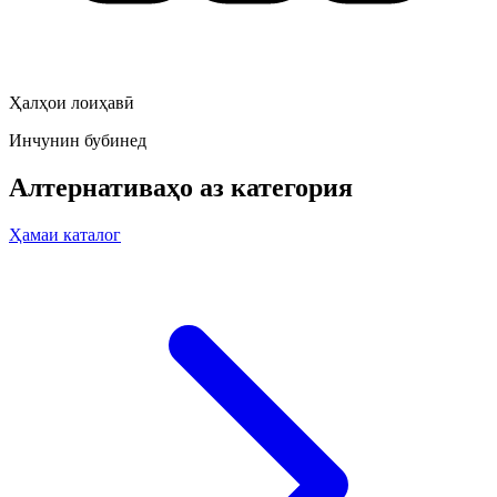
Ҳалҳои лоиҳавӣ
Инчунин бубинед
Алтернативаҳо аз категория
Ҳамаи каталог