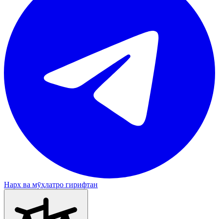
Нарх ва мӯҳлатро гирифтан