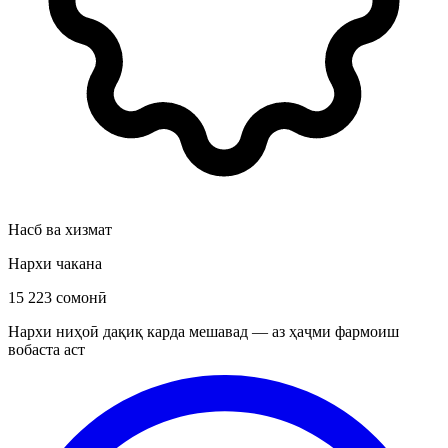
Насб ва хизмат
Нархи чакана
15 223 сомонӣ
Нархи ниҳоӣ дақиқ карда мешавад — аз ҳаҷми фармоиш
вобаста аст