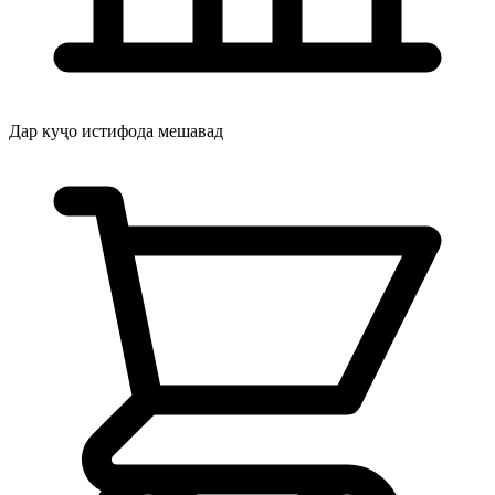
Дар куҷо истифода мешавад