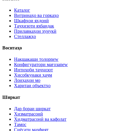
Каталог
Витринаҳо ва горкаҳо
Шкафҳои яхдонӣ
Таҷҳизоти яхбандак
Прилавкаҳои хунукӣ
Стеллажҳо
Воситаҳо
Нақшакаши толор
new
Конфигуратори мағоза
new
Интихоби таҷҳизот
Ҳисобкунаки ҳаҷм
Лоиҳаҳои мо
Харитаи объектҳо
Ширкат
Дар бораи ширкат
Хизматрасонӣ
Хидматрасонӣ ва кафолат
Тамос
Сиёсати махфият