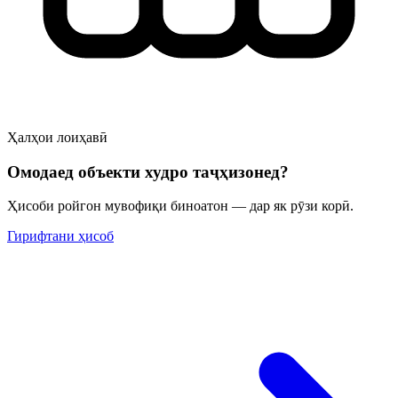
Ҳалҳои лоиҳавӣ
Омодаед объекти худро таҷҳизонед?
Ҳисоби ройгон мувофиқи биноатон — дар як рӯзи корӣ.
Гирифтани ҳисоб