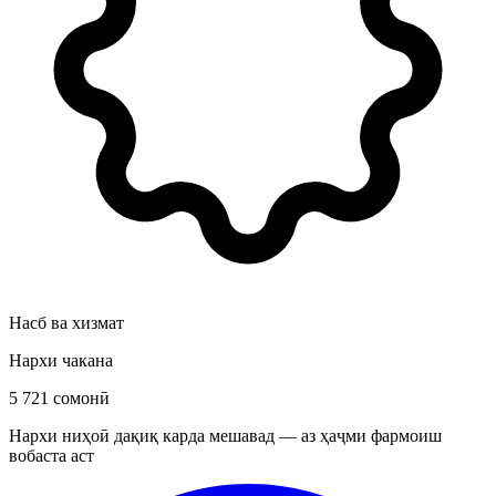
Насб ва хизмат
Нархи чакана
5 721 сомонӣ
Нархи ниҳоӣ дақиқ карда мешавад — аз ҳаҷми фармоиш
вобаста аст