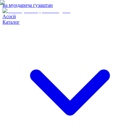
Ба мундариҷа гузаштан
Асосӣ
Каталог