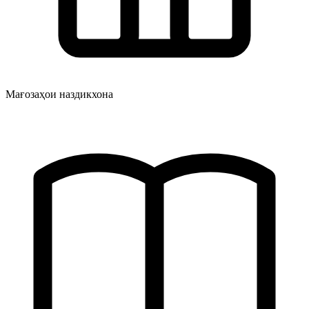
Мағозаҳои наздикхона