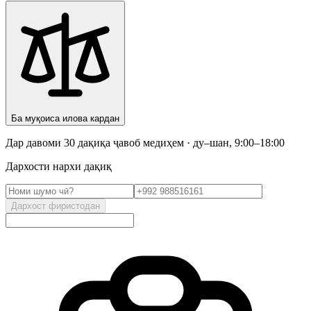
Ба муқоиса илова кардан
Дар давоми 30 дақиқа ҷавоб медиҳем · ду–шан, 9:00–18:00
Дархости нархи дақиқ
Дархост фиристодан