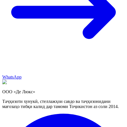
WhatsApp
ООО «Де Люкс»
Таҷҳизоти хунукӣ, стеллажҳои савдо ва таҷҳизонидани
мағозаҳо тибқи калид дар тамоми Тоҷикистон аз соли 2014.