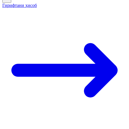
Гирифтани ҳисоб