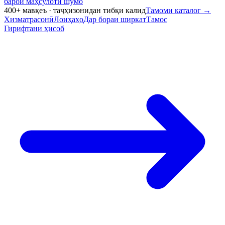
барои маҳсулоти шумо
400+ мавқеъ · таҷҳизонидан тибқи калид
Тамоми каталог
→
Хизматрасонӣ
Лоиҳаҳо
Дар бораи ширкат
Тамос
Гирифтани ҳисоб