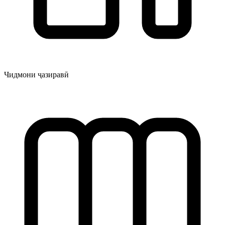
Чидмони ҷазиравӣ