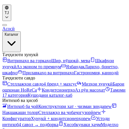
TJ
Асосӣ
Каталог
Таҷҳизоти хунукӣ
Витринаҳо ва горкаҳо
Шир, нӯшокӣ, мева
Шкафҳои
хунукӣ
Аз эконом то премиум
Яхбандак
Лариҳо, бонетҳо,
шкафҳо
Прилавкаҳо ва витринаҳо
Гастрономия, қаннодӣ
Таҷҳизоти савдо
Стеллажҳои савдо
4 бренд + махсус
Мизҳои хунукӣ
Барои
ошхонаи HoReCa
Кондитсионерҳо
Аз рӯи масоҳат
Тамоми
17 категория
Кушодани каталог-хаб
Интихоб ва ҳисоб
Интихоб ба ҷой
Конструктори хат · чизмаи зинда
new
Нақшакаши толор
Стеллажҳо ва ҷобаҷогузорӣ
new
Конфигуратор
Хунукӣ + кондитсионерҳо
new
Устоди
интихоб
4 савол → подборка
Ҳисобкунаки ҳаҷм
Моделҳо