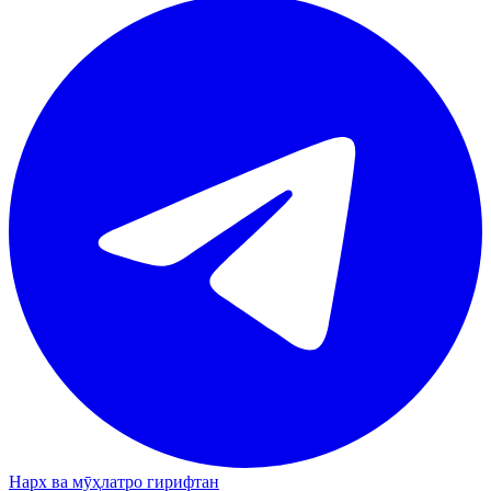
Нарх ва мӯҳлатро гирифтан