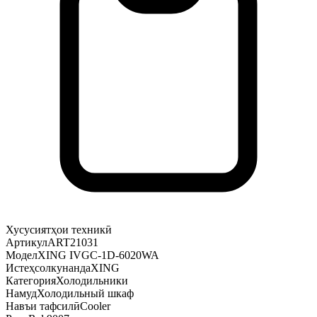
Хусусиятҳои техникӣ
Артикул
ART21031
Модел
XING IVGC-1D-6020WA
Истеҳсолкунанда
XING
Категория
Холодильники
Намуд
Холодильный шкаф
Навъи тафсилӣ
Cooler