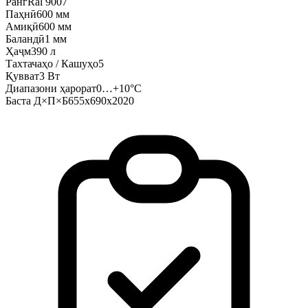
Ранг
Ral 9007
Паҳнӣ
600 мм
Амиқӣ
600 мм
Баландӣ
1 мм
Ҳаҷм
390 л
Тахтачаҳо / Кашуҳо
5
Қувват
3 Вт
Диапазони ҳарорат
0…+10°C
Баста Д×П×Б
655x690x2020