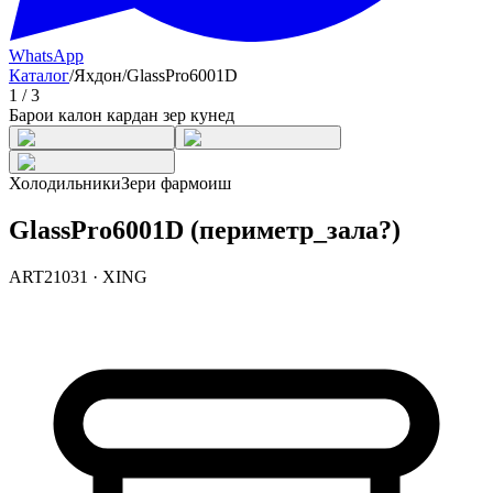
WhatsApp
Каталог
/
Яхдон
/
GlassPro6001D
1
/
3
Барои калон кардан зер кунед
Холодильники
Зери фармоиш
GlassPro6001D (периметр_зала?)
ART21031
·
XING