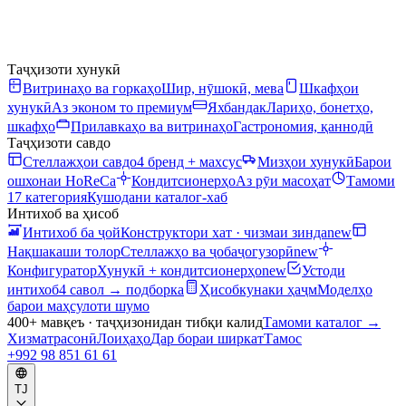
Таҷҳизоти хунукӣ
Витринаҳо ва горкаҳо
Шир, нӯшокӣ, мева
Шкафҳои
хунукӣ
Аз эконом то премиум
Яхбандак
Лариҳо, бонетҳо,
шкафҳо
Прилавкаҳо ва витринаҳо
Гастрономия, қаннодӣ
Таҷҳизоти савдо
Стеллажҳои савдо
4 бренд + махсус
Мизҳои хунукӣ
Барои
ошхонаи HoReCa
Кондитсионерҳо
Аз рӯи масоҳат
Тамоми
17 категория
Кушодани каталог-хаб
Интихоб ва ҳисоб
Интихоб ба ҷой
Конструктори хат · чизмаи зинда
new
Нақшакаши толор
Стеллажҳо ва ҷобаҷогузорӣ
new
Конфигуратор
Хунукӣ + кондитсионерҳо
new
Устоди
интихоб
4 савол → подборка
Ҳисобкунаки ҳаҷм
Моделҳо
барои маҳсулоти шумо
400+ мавқеъ · таҷҳизонидан тибқи калид
Тамоми каталог
→
Хизматрасонӣ
Лоиҳаҳо
Дар бораи ширкат
Тамос
+992 98 851 61 61
TJ