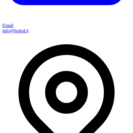
Email
info@holod.tj