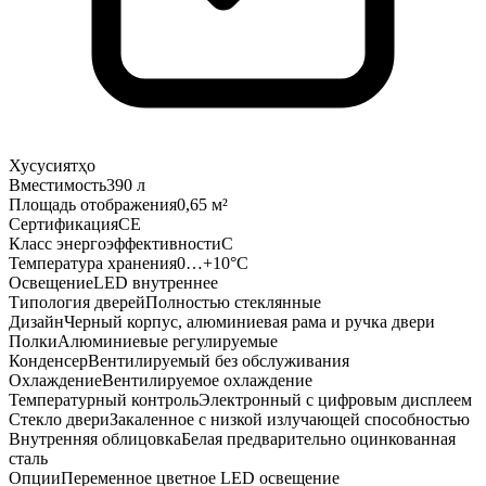
Хусусиятҳо
Вместимость
390 л
Площадь отображения
0,65 м²
Сертификация
CE
Класс энергоэффективности
C
Температура хранения
0…+10°C
Освещение
LED внутреннее
Типология дверей
Полностью стеклянные
Дизайн
Черный корпус, алюминиевая рама и ручка двери
Полки
Алюминиевые регулируемые
Конденсер
Вентилируемый без обслуживания
Охлаждение
Вентилируемое охлаждение
Температурный контроль
Электронный с цифровым дисплеем
Стекло двери
Закаленное с низкой излучающей способностью
Внутренняя облицовка
Белая предварительно оцинкованная
сталь
Опции
Переменное цветное LED освещение