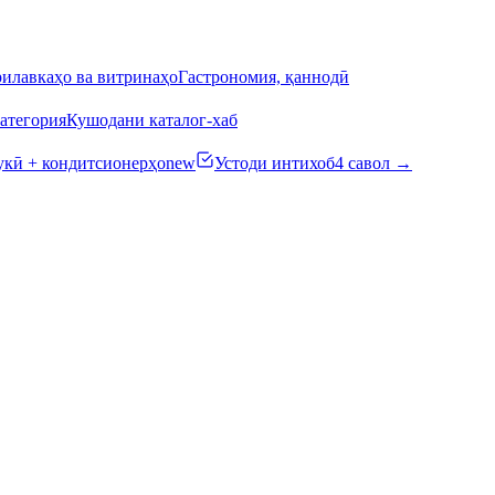
илавкаҳо ва витринаҳо
Гастрономия, қаннодӣ
атегория
Кушодани каталог-хаб
кӣ + кондитсионерҳо
new
Устоди интихоб
4 савол →