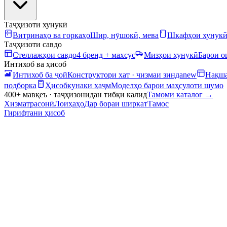
Таҷҳизоти хунукӣ
Витринаҳо ва горкаҳо
Шир, нӯшокӣ, мева
Шкафҳои хунук
Таҷҳизоти савдо
Стеллажҳои савдо
4 бренд + махсус
Мизҳои хунукӣ
Барои 
Интихоб ва ҳисоб
Интихоб ба ҷой
Конструктори хат · чизмаи зинда
new
Нақша
подборка
Ҳисобкунаки ҳаҷм
Моделҳо барои маҳсулоти шумо
400+ мавқеъ · таҷҳизонидан тибқи калид
Тамоми каталог
→
Хизматрасонӣ
Лоиҳаҳо
Дар бораи ширкат
Тамос
Гирифтани ҳисоб