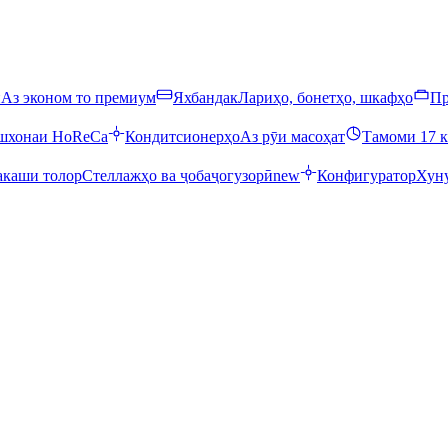
ӣ
Аз эконом то премиум
Яхбандак
Лариҳо, бонетҳо, шкафҳо
Пр
ошхонаи HoReCa
Кондитсионерҳо
Аз рӯи масоҳат
Тамоми 17 к
каши толор
Стеллажҳо ва ҷобаҷогузорӣ
new
Конфигуратор
Хуну