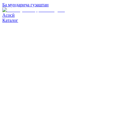
Ба мундариҷа гузаштан
Асосӣ
Каталог