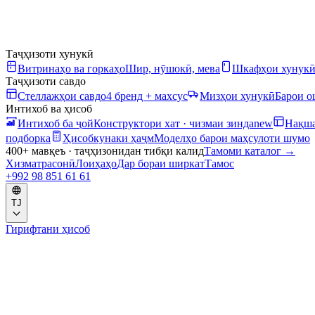
Таҷҳизоти хунукӣ
Витринаҳо ва горкаҳо
Шир, нӯшокӣ, мева
Шкафҳои хунук
Таҷҳизоти савдо
Стеллажҳои савдо
4 бренд + махсус
Мизҳои хунукӣ
Барои 
Интихоб ва ҳисоб
Интихоб ба ҷой
Конструктори хат · чизмаи зинда
new
Нақша
подборка
Ҳисобкунаки ҳаҷм
Моделҳо барои маҳсулоти шумо
400+ мавқеъ · таҷҳизонидан тибқи калид
Тамоми каталог
→
Хизматрасонӣ
Лоиҳаҳо
Дар бораи ширкат
Тамос
+992 98 851 61 61
TJ
Гирифтани ҳисоб