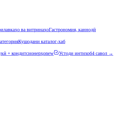
илавкаҳо ва витринаҳо
Гастрономия, қаннодӣ
атегория
Кушодани каталог-хаб
кӣ + кондитсионерҳо
new
Устоди интихоб
4 савол →