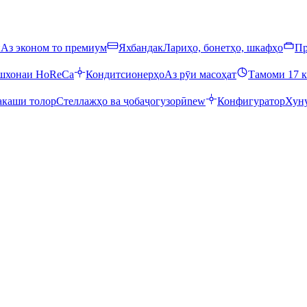
ӣ
Аз эконом то премиум
Яхбандак
Лариҳо, бонетҳо, шкафҳо
Пр
ошхонаи HoReCa
Кондитсионерҳо
Аз рӯи масоҳат
Тамоми 17 к
каши толор
Стеллажҳо ва ҷобаҷогузорӣ
new
Конфигуратор
Хуну