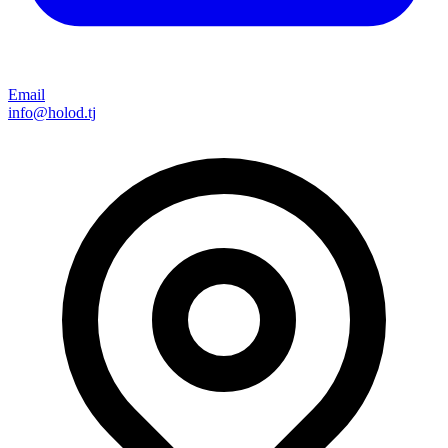
Email
info@holod.tj