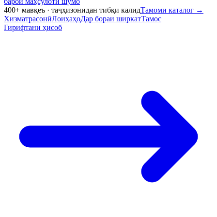
барои маҳсулоти шумо
400+ мавқеъ · таҷҳизонидан тибқи калид
Тамоми каталог
→
Хизматрасонӣ
Лоиҳаҳо
Дар бораи ширкат
Тамос
Гирифтани ҳисоб