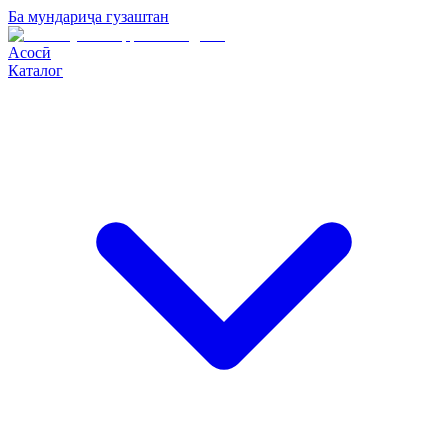
Ба мундариҷа гузаштан
Асосӣ
Каталог