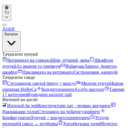
TJ
Асосӣ
Каталог
Таҷҳизоти хунукӣ
Витринаҳо ва горкаҳо
Шир, нӯшокӣ, мева
Шкафҳои
хунукӣ
Аз эконом то премиум
Яхбандак
Лариҳо, бонетҳо,
шкафҳо
Прилавкаҳо ва витринаҳо
Гастрономия, қаннодӣ
Таҷҳизоти савдо
Стеллажҳои савдо
4 бренд + махсус
Мизҳои хунукӣ
Барои
ошхонаи HoReCa
Кондитсионерҳо
Аз рӯи масоҳат
Тамоми
17 категория
Кушодани каталог-хаб
Интихоб ва ҳисоб
Интихоб ба ҷой
Конструктори хат · чизмаи зинда
new
Нақшакаши толор
Стеллажҳо ва ҷобаҷогузорӣ
new
Конфигуратор
Хунукӣ + кондитсионерҳо
new
Устоди
интихоб
4 савол → подборка
Ҳисобкунаки ҳаҷм
Моделҳо