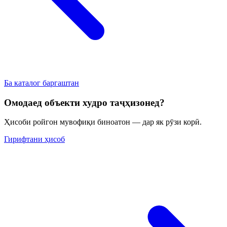
Ба каталог баргаштан
Омодаед объекти худро таҷҳизонед?
Ҳисоби ройгон мувофиқи биноатон — дар як рӯзи корӣ.
Гирифтани ҳисоб