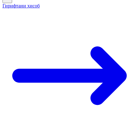
Гирифтани ҳисоб