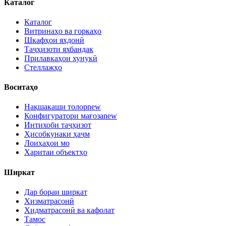
Каталог
Каталог
Витринаҳо ва горкаҳо
Шкафҳои яхдонӣ
Таҷҳизоти яхбандак
Прилавкаҳои хунукӣ
Стеллажҳо
Воситаҳо
Нақшакаши толор
new
Конфигуратори мағоза
new
Интихоби таҷҳизот
Ҳисобкунаки ҳаҷм
Лоиҳаҳои мо
Харитаи объектҳо
Ширкат
Дар бораи ширкат
Хизматрасонӣ
Хидматрасонӣ ва кафолат
Тамос