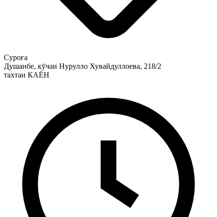
Суроға
Душанбе, кӯчаи Нурулло Хувайдуллоева, 218/2
тахтаи КАЁН