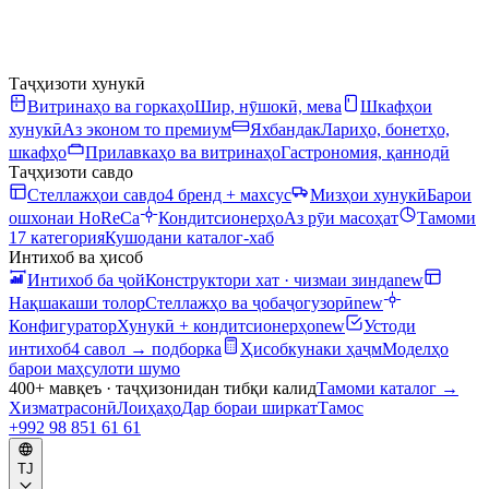
Таҷҳизоти хунукӣ
Витринаҳо ва горкаҳо
Шир, нӯшокӣ, мева
Шкафҳои
хунукӣ
Аз эконом то премиум
Яхбандак
Лариҳо, бонетҳо,
шкафҳо
Прилавкаҳо ва витринаҳо
Гастрономия, қаннодӣ
Таҷҳизоти савдо
Стеллажҳои савдо
4 бренд + махсус
Мизҳои хунукӣ
Барои
ошхонаи HoReCa
Кондитсионерҳо
Аз рӯи масоҳат
Тамоми
17 категория
Кушодани каталог-хаб
Интихоб ва ҳисоб
Интихоб ба ҷой
Конструктори хат · чизмаи зинда
new
Нақшакаши толор
Стеллажҳо ва ҷобаҷогузорӣ
new
Конфигуратор
Хунукӣ + кондитсионерҳо
new
Устоди
интихоб
4 савол → подборка
Ҳисобкунаки ҳаҷм
Моделҳо
барои маҳсулоти шумо
400+ мавқеъ · таҷҳизонидан тибқи калид
Тамоми каталог
→
Хизматрасонӣ
Лоиҳаҳо
Дар бораи ширкат
Тамос
+992 98 851 61 61
TJ