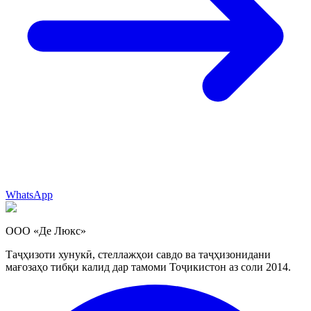
WhatsApp
ООО «Де Люкс»
Таҷҳизоти хунукӣ, стеллажҳои савдо ва таҷҳизонидани
мағозаҳо тибқи калид дар тамоми Тоҷикистон аз соли 2014.