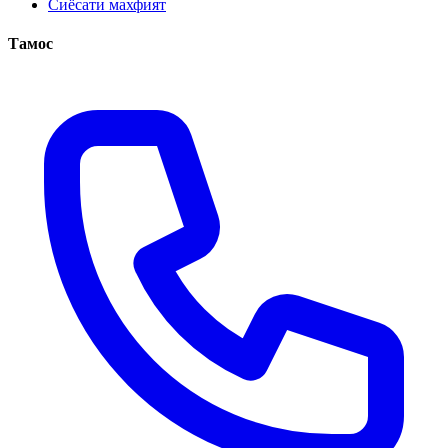
Сиёсати махфият
Тамос