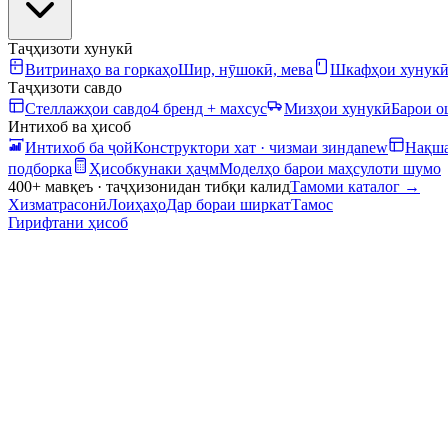
Таҷҳизоти хунукӣ
Витринаҳо ва горкаҳо
Шир, нӯшокӣ, мева
Шкафҳои хунук
Таҷҳизоти савдо
Стеллажҳои савдо
4 бренд + махсус
Мизҳои хунукӣ
Барои 
Интихоб ва ҳисоб
Интихоб ба ҷой
Конструктори хат · чизмаи зинда
new
Нақша
подборка
Ҳисобкунаки ҳаҷм
Моделҳо барои маҳсулоти шумо
400+ мавқеъ · таҷҳизонидан тибқи калид
Тамоми каталог
→
Хизматрасонӣ
Лоиҳаҳо
Дар бораи ширкат
Тамос
Гирифтани ҳисоб