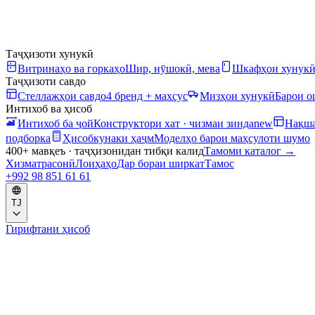
Таҷҳизоти хунукӣ
Витринаҳо ва горкаҳо
Шир, нӯшокӣ, мева
Шкафҳои хунук
Таҷҳизоти савдо
Стеллажҳои савдо
4 бренд + махсус
Мизҳои хунукӣ
Барои 
Интихоб ва ҳисоб
Интихоб ба ҷой
Конструктори хат · чизмаи зинда
new
Нақша
подборка
Ҳисобкунаки ҳаҷм
Моделҳо барои маҳсулоти шумо
400+ мавқеъ · таҷҳизонидан тибқи калид
Тамоми каталог
→
Хизматрасонӣ
Лоиҳаҳо
Дар бораи ширкат
Тамос
+992 98 851 61 61
TJ
Гирифтани ҳисоб