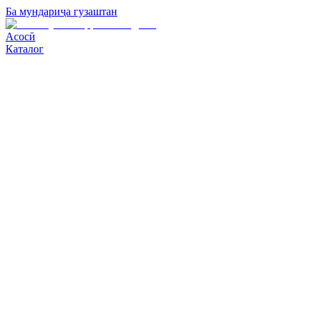
Ба мундариҷа гузаштан
Асосӣ
Каталог