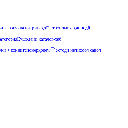
илавкаҳо ва витринаҳо
Гастрономия, қаннодӣ
атегория
Кушодани каталог-хаб
кӣ + кондитсионерҳо
new
Устоди интихоб
4 савол →