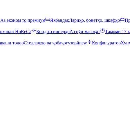
ӣ
Аз эконом то премиум
Яхбандак
Лариҳо, бонетҳо, шкафҳо
Пр
ошхонаи HoReCa
Кондитсионерҳо
Аз рӯи масоҳат
Тамоми 17 к
каши толор
Стеллажҳо ва ҷобаҷогузорӣ
new
Конфигуратор
Хуну