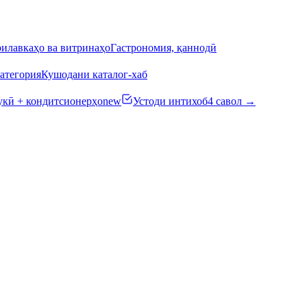
илавкаҳо ва витринаҳо
Гастрономия, қаннодӣ
атегория
Кушодани каталог-хаб
кӣ + кондитсионерҳо
new
Устоди интихоб
4 савол →