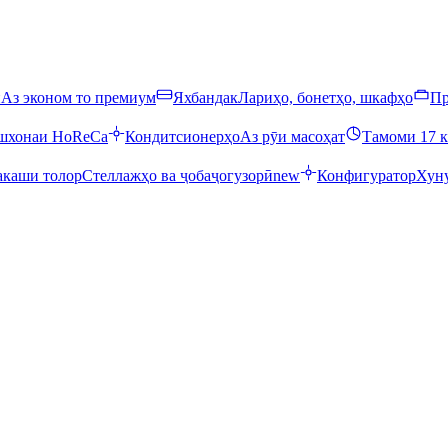
ӣ
Аз эконом то премиум
Яхбандак
Лариҳо, бонетҳо, шкафҳо
Пр
ошхонаи HoReCa
Кондитсионерҳо
Аз рӯи масоҳат
Тамоми 17 к
каши толор
Стеллажҳо ва ҷобаҷогузорӣ
new
Конфигуратор
Хуну