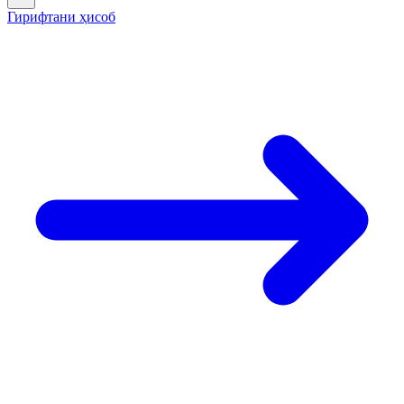
Гирифтани ҳисоб