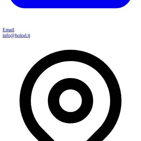
Email
info@holod.tj