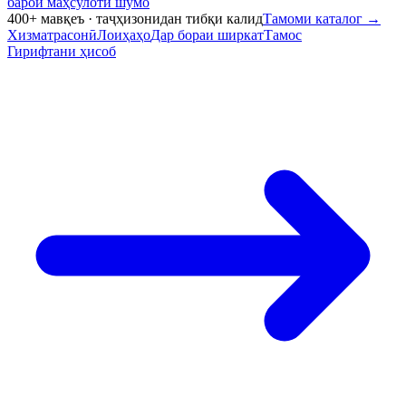
барои маҳсулоти шумо
400+ мавқеъ · таҷҳизонидан тибқи калид
Тамоми каталог
→
Хизматрасонӣ
Лоиҳаҳо
Дар бораи ширкат
Тамос
Гирифтани ҳисоб