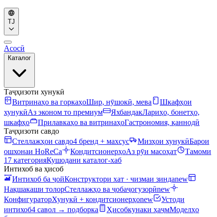
TJ
Асосӣ
Каталог
Таҷҳизоти хунукӣ
Витринаҳо ва горкаҳо
Шир, нӯшокӣ, мева
Шкафҳои
хунукӣ
Аз эконом то премиум
Яхбандак
Лариҳо, бонетҳо,
шкафҳо
Прилавкаҳо ва витринаҳо
Гастрономия, қаннодӣ
Таҷҳизоти савдо
Стеллажҳои савдо
4 бренд + махсус
Мизҳои хунукӣ
Барои
ошхонаи HoReCa
Кондитсионерҳо
Аз рӯи масоҳат
Тамоми
17 категория
Кушодани каталог-хаб
Интихоб ва ҳисоб
Интихоб ба ҷой
Конструктори хат · чизмаи зинда
new
Нақшакаши толор
Стеллажҳо ва ҷобаҷогузорӣ
new
Конфигуратор
Хунукӣ + кондитсионерҳо
new
Устоди
интихоб
4 савол → подборка
Ҳисобкунаки ҳаҷм
Моделҳо