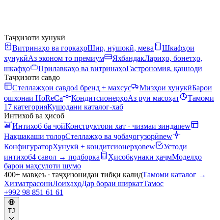
Таҷҳизоти хунукӣ
Витринаҳо ва горкаҳо
Шир, нӯшокӣ, мева
Шкафҳои
хунукӣ
Аз эконом то премиум
Яхбандак
Лариҳо, бонетҳо,
шкафҳо
Прилавкаҳо ва витринаҳо
Гастрономия, қаннодӣ
Таҷҳизоти савдо
Стеллажҳои савдо
4 бренд + махсус
Мизҳои хунукӣ
Барои
ошхонаи HoReCa
Кондитсионерҳо
Аз рӯи масоҳат
Тамоми
17 категория
Кушодани каталог-хаб
Интихоб ва ҳисоб
Интихоб ба ҷой
Конструктори хат · чизмаи зинда
new
Нақшакаши толор
Стеллажҳо ва ҷобаҷогузорӣ
new
Конфигуратор
Хунукӣ + кондитсионерҳо
new
Устоди
интихоб
4 савол → подборка
Ҳисобкунаки ҳаҷм
Моделҳо
барои маҳсулоти шумо
400+ мавқеъ · таҷҳизонидан тибқи калид
Тамоми каталог
→
Хизматрасонӣ
Лоиҳаҳо
Дар бораи ширкат
Тамос
+992 98 851 61 61
TJ