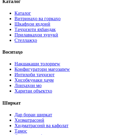
Каталог
Каталог
Витринаҳо ва горкаҳо
Шкафҳои яхдонӣ
Таҷҳизоти яхбандак
Прилавкаҳои хунукӣ
Стеллажҳо
Воситаҳо
Нақшакаши толор
new
Конфигуратори мағоза
new
Интихоби таҷҳизот
Ҳисобкунаки ҳаҷм
Лоиҳаҳои мо
Харитаи объектҳо
Ширкат
Дар бораи ширкат
Хизматрасонӣ
Хидматрасонӣ ва кафолат
Тамос