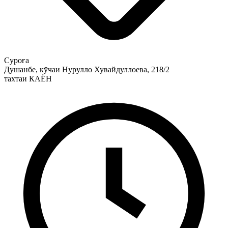
Суроға
Душанбе, кӯчаи Нурулло Хувайдуллоева, 218/2
тахтаи КАЁН