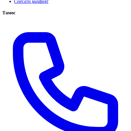
Сиёсати махфият
Тамос