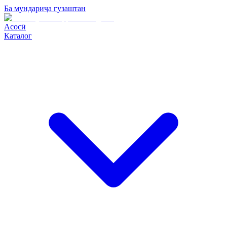
Ба мундариҷа гузаштан
Асосӣ
Каталог