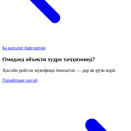
Ба каталог баргаштан
Омодаед объекти худро таҷҳизонед?
Ҳисоби ройгон мувофиқи биноатон — дар як рӯзи корӣ.
Гирифтани ҳисоб