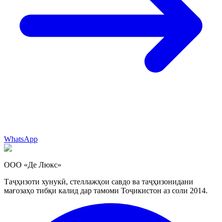
WhatsApp
ООО «Де Люкс»
Таҷҳизоти хунукӣ, стеллажҳои савдо ва таҷҳизонидани
мағозаҳо тибқи калид дар тамоми Тоҷикистон аз соли 2014.