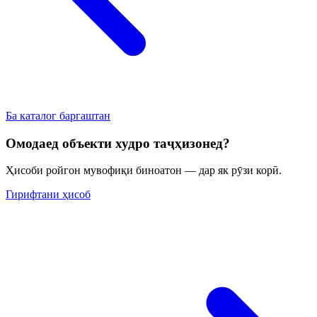
Ба каталог баргаштан
Омодаед объекти худро таҷҳизонед?
Ҳисоби ройгон мувофиқи биноатон — дар як рӯзи корӣ.
Гирифтани ҳисоб