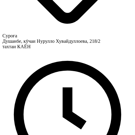
Суроға
Душанбе, кӯчаи Нурулло Хувайдуллоева, 218/2
тахтаи КАЁН