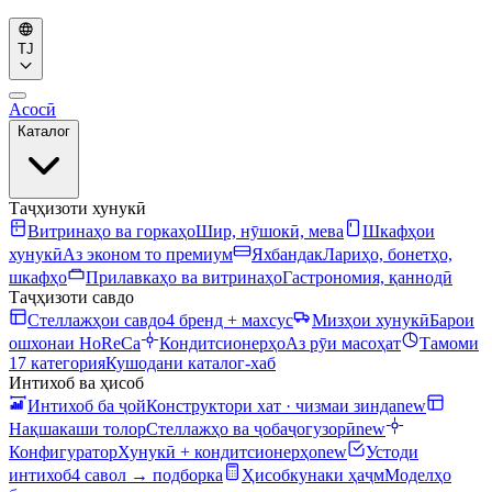
TJ
Асосӣ
Каталог
Таҷҳизоти хунукӣ
Витринаҳо ва горкаҳо
Шир, нӯшокӣ, мева
Шкафҳои
хунукӣ
Аз эконом то премиум
Яхбандак
Лариҳо, бонетҳо,
шкафҳо
Прилавкаҳо ва витринаҳо
Гастрономия, қаннодӣ
Таҷҳизоти савдо
Стеллажҳои савдо
4 бренд + махсус
Мизҳои хунукӣ
Барои
ошхонаи HoReCa
Кондитсионерҳо
Аз рӯи масоҳат
Тамоми
17 категория
Кушодани каталог-хаб
Интихоб ва ҳисоб
Интихоб ба ҷой
Конструктори хат · чизмаи зинда
new
Нақшакаши толор
Стеллажҳо ва ҷобаҷогузорӣ
new
Конфигуратор
Хунукӣ + кондитсионерҳо
new
Устоди
интихоб
4 савол → подборка
Ҳисобкунаки ҳаҷм
Моделҳо