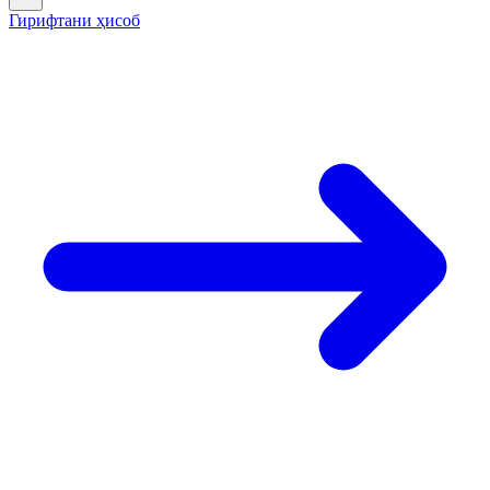
Гирифтани ҳисоб