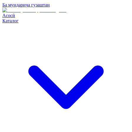
Ба мундариҷа гузаштан
Асосӣ
Каталог