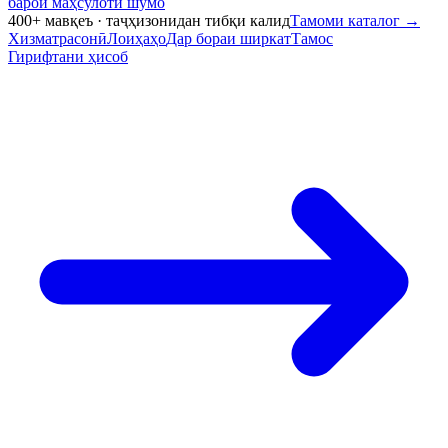
барои маҳсулоти шумо
400+ мавқеъ · таҷҳизонидан тибқи калид
Тамоми каталог
→
Хизматрасонӣ
Лоиҳаҳо
Дар бораи ширкат
Тамос
Гирифтани ҳисоб