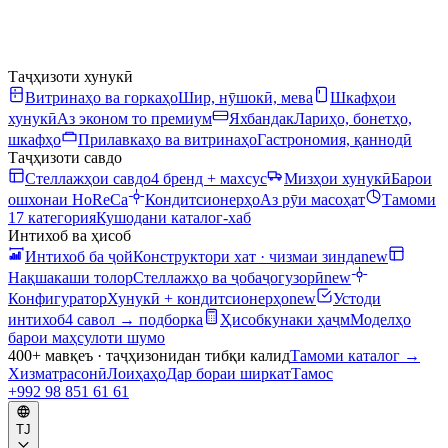
Таҷҳизоти хунукӣ
Витринаҳо ва горкаҳо
Шир, нӯшокӣ, мева
Шкафҳои
хунукӣ
Аз эконом то премиум
Яхбандак
Лариҳо, бонетҳо,
шкафҳо
Прилавкаҳо ва витринаҳо
Гастрономия, қаннодӣ
Таҷҳизоти савдо
Стеллажҳои савдо
4 бренд + махсус
Мизҳои хунукӣ
Барои
ошхонаи HoReCa
Кондитсионерҳо
Аз рӯи масоҳат
Тамоми
17 категория
Кушодани каталог-хаб
Интихоб ва ҳисоб
Интихоб ба ҷой
Конструктори хат · чизмаи зинда
new
Нақшакаши толор
Стеллажҳо ва ҷобаҷогузорӣ
new
Конфигуратор
Хунукӣ + кондитсионерҳо
new
Устоди
интихоб
4 савол → подборка
Ҳисобкунаки ҳаҷм
Моделҳо
барои маҳсулоти шумо
400+ мавқеъ · таҷҳизонидан тибқи калид
Тамоми каталог
→
Хизматрасонӣ
Лоиҳаҳо
Дар бораи ширкат
Тамос
+992 98 851 61 61
TJ