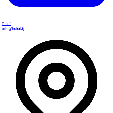
Email
info@holod.tj