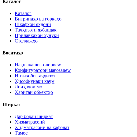
Каталог
Каталог
Витринаҳо ва горкаҳо
Шкафҳои яхдонӣ
Таҷҳизоти яхбандак
Прилавкаҳои хунукӣ
Стеллажҳо
Воситаҳо
Нақшакаши толор
new
Конфигуратори мағоза
new
Интихоби таҷҳизот
Ҳисобкунаки ҳаҷм
Лоиҳаҳои мо
Харитаи объектҳо
Ширкат
Дар бораи ширкат
Хизматрасонӣ
Хидматрасонӣ ва кафолат
Тамос