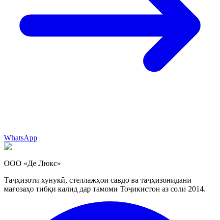
WhatsApp
ООО «Де Люкс»
Таҷҳизоти хунукӣ, стеллажҳои савдо ва таҷҳизонидани
мағозаҳо тибқи калид дар тамоми Тоҷикистон аз соли 2014.