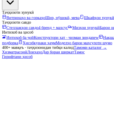
Таҷҳизоти хунукӣ
Витринаҳо ва горкаҳо
Шир, нӯшокӣ, мева
Шкафҳои хунук
Таҷҳизоти савдо
Стеллажҳои савдо
4 бренд + махсус
Мизҳои хунукӣ
Барои 
Интихоб ва ҳисоб
Интихоб ба ҷой
Конструктори хат · чизмаи зинда
new
Нақша
подборка
Ҳисобкунаки ҳаҷм
Моделҳо барои маҳсулоти шумо
400+ мавқеъ · таҷҳизонидан тибқи калид
Тамоми каталог
→
Хизматрасонӣ
Лоиҳаҳо
Дар бораи ширкат
Тамос
Гирифтани ҳисоб