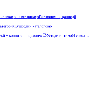
илавкаҳо ва витринаҳо
Гастрономия, қаннодӣ
атегория
Кушодани каталог-хаб
кӣ + кондитсионерҳо
new
Устоди интихоб
4 савол →