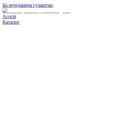
Ба мундариҷа гузаштан
Асосӣ
Каталог