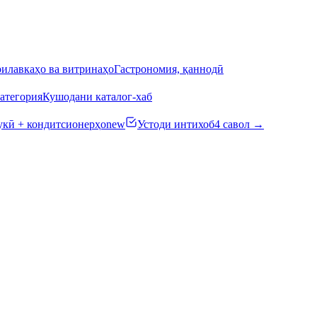
илавкаҳо ва витринаҳо
Гастрономия, қаннодӣ
атегория
Кушодани каталог-хаб
кӣ + кондитсионерҳо
new
Устоди интихоб
4 савол →