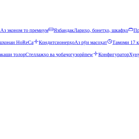
ӣ
Аз эконом то премиум
Яхбандак
Лариҳо, бонетҳо, шкафҳо
Пр
ошхонаи HoReCa
Кондитсионерҳо
Аз рӯи масоҳат
Тамоми 17 к
каши толор
Стеллажҳо ва ҷобаҷогузорӣ
new
Конфигуратор
Хуну