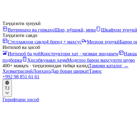
Таҷҳизоти хунукӣ
Витринаҳо ва горкаҳо
Шир, нӯшокӣ, мева
Шкафҳои хунук
Таҷҳизоти савдо
Стеллажҳои савдо
4 бренд + махсус
Мизҳои хунукӣ
Барои 
Интихоб ва ҳисоб
Интихоб ба ҷой
Конструктори хат · чизмаи зинда
new
Нақша
подборка
Ҳисобкунаки ҳаҷм
Моделҳо барои маҳсулоти шумо
400+ мавқеъ · таҷҳизонидан тибқи калид
Тамоми каталог
→
Хизматрасонӣ
Лоиҳаҳо
Дар бораи ширкат
Тамос
+992 98 851 61 61
TJ
Гирифтани ҳисоб