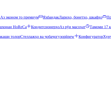
ӣ
Аз эконом то премиум
Яхбандак
Лариҳо, бонетҳо, шкафҳо
Пр
ошхонаи HoReCa
Кондитсионерҳо
Аз рӯи масоҳат
Тамоми 17 к
каши толор
Стеллажҳо ва ҷобаҷогузорӣ
new
Конфигуратор
Хуну