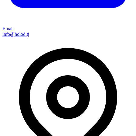
Email
info@holod.tj