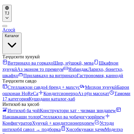
TJ
Асосӣ
Каталог
Таҷҳизоти хунукӣ
Витринаҳо ва горкаҳо
Шир, нӯшокӣ, мева
Шкафҳои
хунукӣ
Аз эконом то премиум
Яхбандак
Лариҳо, бонетҳо,
шкафҳо
Прилавкаҳо ва витринаҳо
Гастрономия, қаннодӣ
Таҷҳизоти савдо
Стеллажҳои савдо
4 бренд + махсус
Мизҳои хунукӣ
Барои
ошхонаи HoReCa
Кондитсионерҳо
Аз рӯи масоҳат
Тамоми
17 категория
Кушодани каталог-хаб
Интихоб ва ҳисоб
Интихоб ба ҷой
Конструктори хат · чизмаи зинда
new
Нақшакаши толор
Стеллажҳо ва ҷобаҷогузорӣ
new
Конфигуратор
Хунукӣ + кондитсионерҳо
new
Устоди
интихоб
4 савол → подборка
Ҳисобкунаки ҳаҷм
Моделҳо