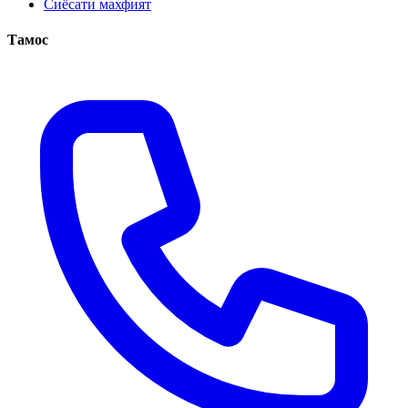
Сиёсати махфият
Тамос