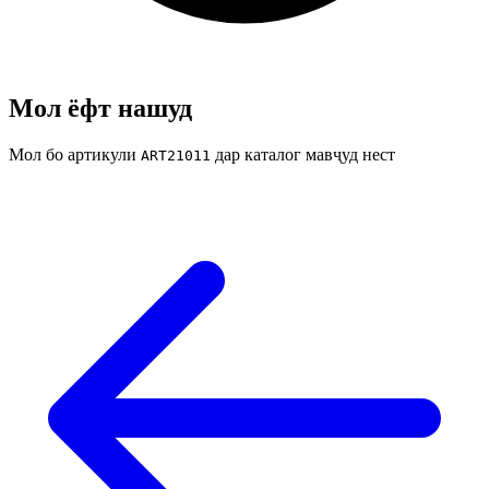
Мол ёфт нашуд
Мол бо артикули
дар каталог мавҷуд нест
ART21011