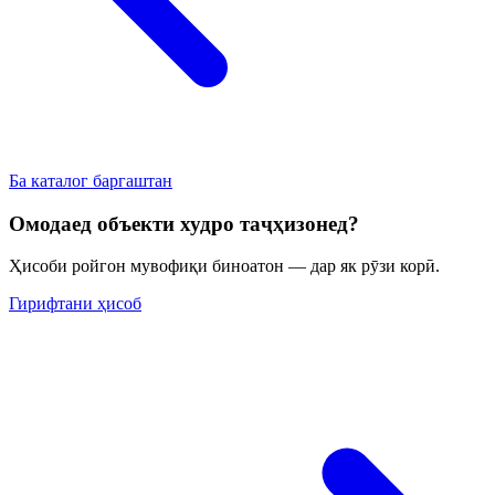
Ба каталог баргаштан
Омодаед объекти худро таҷҳизонед?
Ҳисоби ройгон мувофиқи биноатон — дар як рӯзи корӣ.
Гирифтани ҳисоб