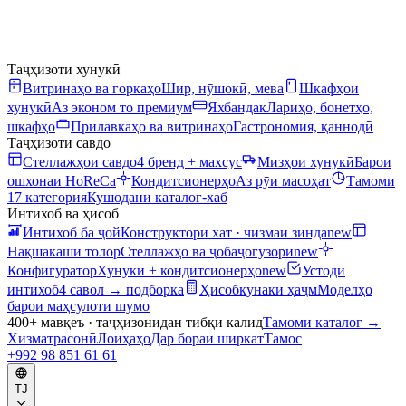
Таҷҳизоти хунукӣ
Витринаҳо ва горкаҳо
Шир, нӯшокӣ, мева
Шкафҳои
хунукӣ
Аз эконом то премиум
Яхбандак
Лариҳо, бонетҳо,
шкафҳо
Прилавкаҳо ва витринаҳо
Гастрономия, қаннодӣ
Таҷҳизоти савдо
Стеллажҳои савдо
4 бренд + махсус
Мизҳои хунукӣ
Барои
ошхонаи HoReCa
Кондитсионерҳо
Аз рӯи масоҳат
Тамоми
17 категория
Кушодани каталог-хаб
Интихоб ва ҳисоб
Интихоб ба ҷой
Конструктори хат · чизмаи зинда
new
Нақшакаши толор
Стеллажҳо ва ҷобаҷогузорӣ
new
Конфигуратор
Хунукӣ + кондитсионерҳо
new
Устоди
интихоб
4 савол → подборка
Ҳисобкунаки ҳаҷм
Моделҳо
барои маҳсулоти шумо
400+ мавқеъ · таҷҳизонидан тибқи калид
Тамоми каталог
→
Хизматрасонӣ
Лоиҳаҳо
Дар бораи ширкат
Тамос
+992 98 851 61 61
TJ