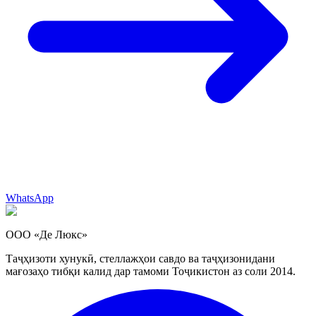
WhatsApp
ООО «Де Люкс»
Таҷҳизоти хунукӣ, стеллажҳои савдо ва таҷҳизонидани
мағозаҳо тибқи калид дар тамоми Тоҷикистон аз соли 2014.