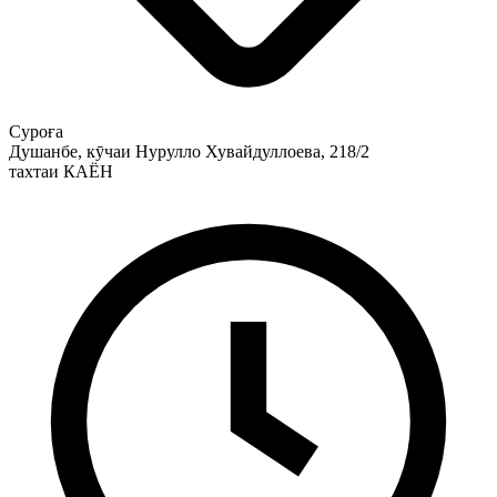
Суроға
Душанбе, кӯчаи Нурулло Хувайдуллоева, 218/2
тахтаи КАЁН