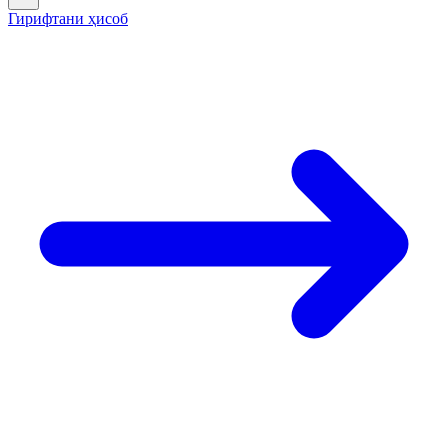
Гирифтани ҳисоб