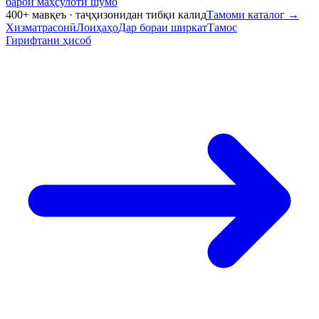
барои маҳсулоти шумо
400+ мавқеъ · таҷҳизонидан тибқи калид
Тамоми каталог
→
Хизматрасонӣ
Лоиҳаҳо
Дар бораи ширкат
Тамос
Гирифтани ҳисоб