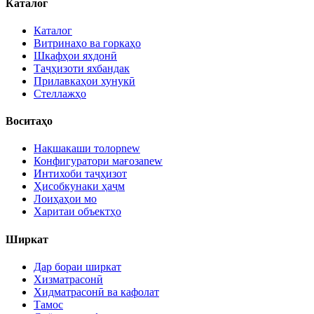
Каталог
Каталог
Витринаҳо ва горкаҳо
Шкафҳои яхдонӣ
Таҷҳизоти яхбандак
Прилавкаҳои хунукӣ
Стеллажҳо
Воситаҳо
Нақшакаши толор
new
Конфигуратори мағоза
new
Интихоби таҷҳизот
Ҳисобкунаки ҳаҷм
Лоиҳаҳои мо
Харитаи объектҳо
Ширкат
Дар бораи ширкат
Хизматрасонӣ
Хидматрасонӣ ва кафолат
Тамос