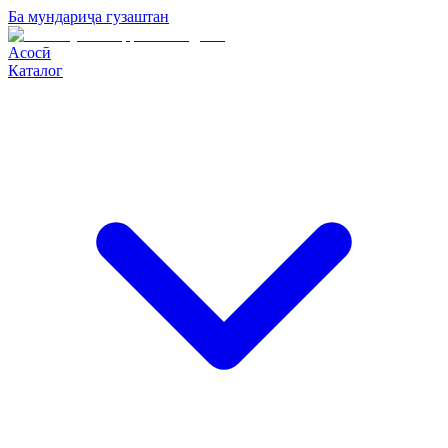
Ба мундариҷа гузаштан
Асосӣ
Каталог