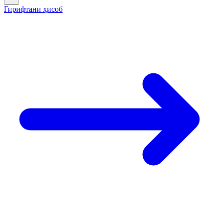
Гирифтани ҳисоб