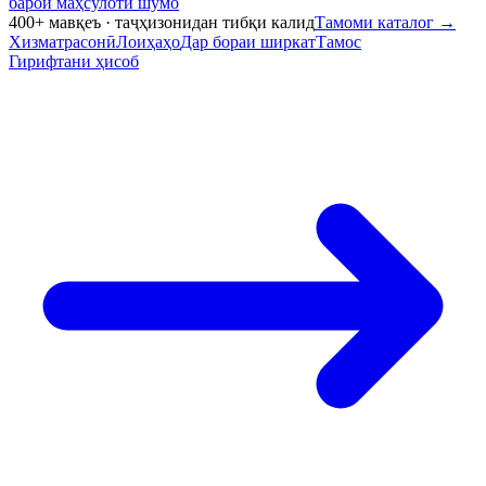
барои маҳсулоти шумо
400+ мавқеъ · таҷҳизонидан тибқи калид
Тамоми каталог
→
Хизматрасонӣ
Лоиҳаҳо
Дар бораи ширкат
Тамос
Гирифтани ҳисоб