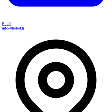
Email
info@holod.tj