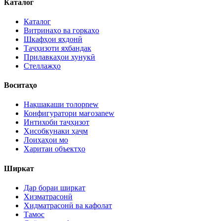
Каталог
Каталог
Витринаҳо ва горкаҳо
Шкафҳои яхдонӣ
Таҷҳизоти яхбандак
Прилавкаҳои хунукӣ
Стеллажҳо
Воситаҳо
Нақшакаши толор
new
Конфигуратори мағоза
new
Интихоби таҷҳизот
Ҳисобкунаки ҳаҷм
Лоиҳаҳои мо
Харитаи объектҳо
Ширкат
Дар бораи ширкат
Хизматрасонӣ
Хидматрасонӣ ва кафолат
Тамос