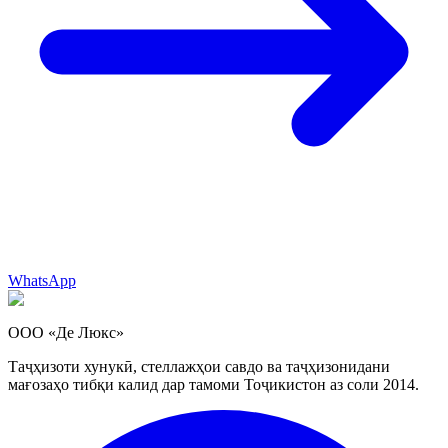
WhatsApp
ООО «Де Люкс»
Таҷҳизоти хунукӣ, стеллажҳои савдо ва таҷҳизонидани
мағозаҳо тибқи калид дар тамоми Тоҷикистон аз соли 2014.