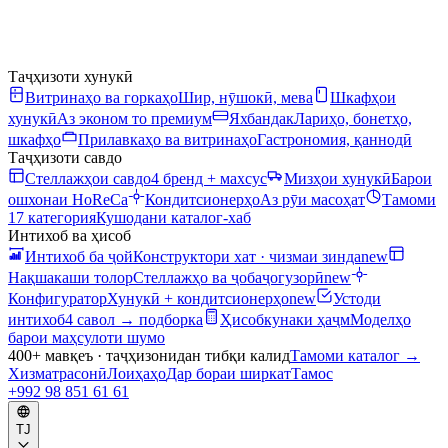
Таҷҳизоти хунукӣ
Витринаҳо ва горкаҳо
Шир, нӯшокӣ, мева
Шкафҳои
хунукӣ
Аз эконом то премиум
Яхбандак
Лариҳо, бонетҳо,
шкафҳо
Прилавкаҳо ва витринаҳо
Гастрономия, қаннодӣ
Таҷҳизоти савдо
Стеллажҳои савдо
4 бренд + махсус
Мизҳои хунукӣ
Барои
ошхонаи HoReCa
Кондитсионерҳо
Аз рӯи масоҳат
Тамоми
17 категория
Кушодани каталог-хаб
Интихоб ва ҳисоб
Интихоб ба ҷой
Конструктори хат · чизмаи зинда
new
Нақшакаши толор
Стеллажҳо ва ҷобаҷогузорӣ
new
Конфигуратор
Хунукӣ + кондитсионерҳо
new
Устоди
интихоб
4 савол → подборка
Ҳисобкунаки ҳаҷм
Моделҳо
барои маҳсулоти шумо
400+ мавқеъ · таҷҳизонидан тибқи калид
Тамоми каталог
→
Хизматрасонӣ
Лоиҳаҳо
Дар бораи ширкат
Тамос
+992 98 851 61 61
TJ