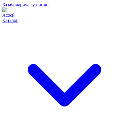
Ба мундариҷа гузаштан
Асосӣ
Каталог