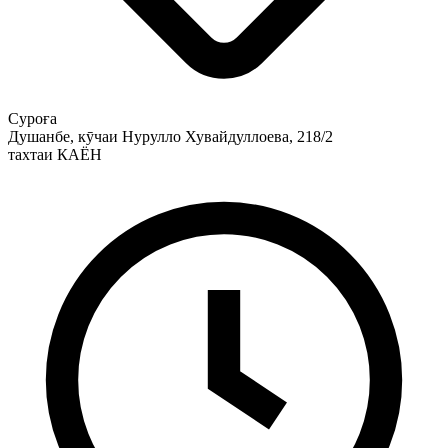
Суроға
Душанбе, кӯчаи Нурулло Хувайдуллоева, 218/2
тахтаи КАЁН