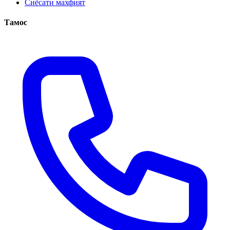
Сиёсати махфият
Тамос