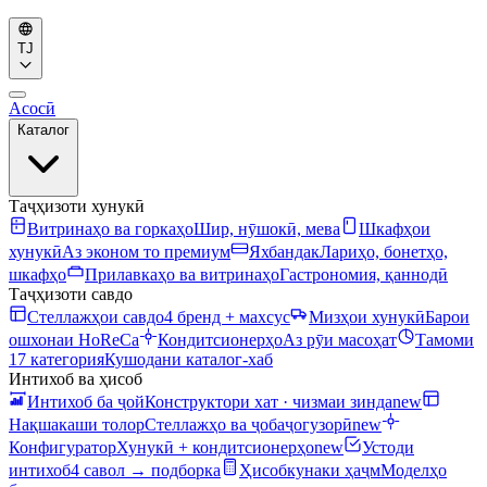
TJ
Асосӣ
Каталог
Таҷҳизоти хунукӣ
Витринаҳо ва горкаҳо
Шир, нӯшокӣ, мева
Шкафҳои
хунукӣ
Аз эконом то премиум
Яхбандак
Лариҳо, бонетҳо,
шкафҳо
Прилавкаҳо ва витринаҳо
Гастрономия, қаннодӣ
Таҷҳизоти савдо
Стеллажҳои савдо
4 бренд + махсус
Мизҳои хунукӣ
Барои
ошхонаи HoReCa
Кондитсионерҳо
Аз рӯи масоҳат
Тамоми
17 категория
Кушодани каталог-хаб
Интихоб ва ҳисоб
Интихоб ба ҷой
Конструктори хат · чизмаи зинда
new
Нақшакаши толор
Стеллажҳо ва ҷобаҷогузорӣ
new
Конфигуратор
Хунукӣ + кондитсионерҳо
new
Устоди
интихоб
4 савол → подборка
Ҳисобкунаки ҳаҷм
Моделҳо