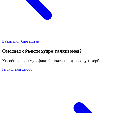
Ба каталог баргаштан
Омодаед объекти худро таҷҳизонед?
Ҳисоби ройгон мувофиқи биноатон — дар як рӯзи корӣ.
Гирифтани ҳисоб