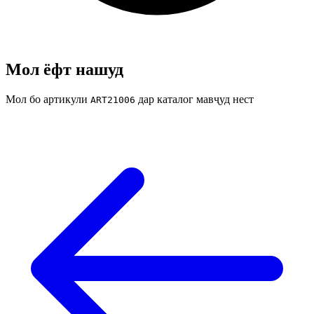
Мол ёфт нашуд
Мол бо артикули
дар каталог мавҷуд нест
ART21006