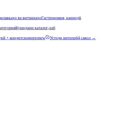
илавкаҳо ва витринаҳо
Гастрономия, қаннодӣ
атегория
Кушодани каталог-хаб
кӣ + кондитсионерҳо
new
Устоди интихоб
4 савол →