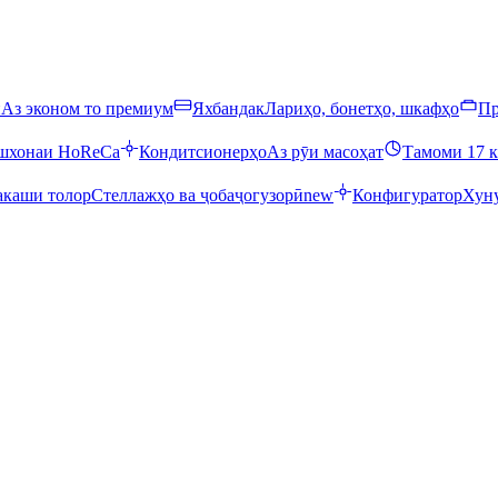
ӣ
Аз эконом то премиум
Яхбандак
Лариҳо, бонетҳо, шкафҳо
Пр
ошхонаи HoReCa
Кондитсионерҳо
Аз рӯи масоҳат
Тамоми 17 к
каши толор
Стеллажҳо ва ҷобаҷогузорӣ
new
Конфигуратор
Хуну