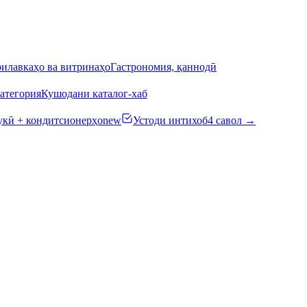
илавкаҳо ва витринаҳо
Гастрономия, қаннодӣ
атегория
Кушодани каталог-хаб
кӣ + кондитсионерҳо
new
Устоди интихоб
4 савол →