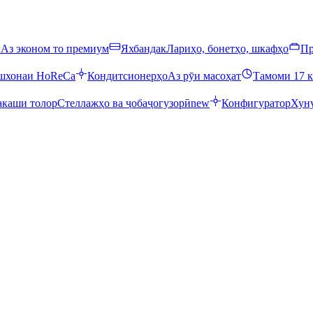
ӣ
Аз эконом то премиум
Яхбандак
Лариҳо, бонетҳо, шкафҳо
Пр
ошхонаи HoReCa
Кондитсионерҳо
Аз рӯи масоҳат
Тамоми 17 к
каши толор
Стеллажҳо ва ҷобаҷогузорӣ
new
Конфигуратор
Хуну