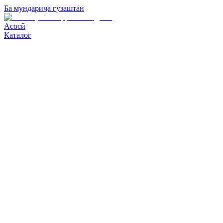
Ба мундариҷа гузаштан
Асосӣ
Каталог