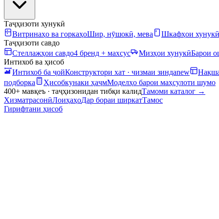
Таҷҳизоти хунукӣ
Витринаҳо ва горкаҳо
Шир, нӯшокӣ, мева
Шкафҳои хунук
Таҷҳизоти савдо
Стеллажҳои савдо
4 бренд + махсус
Мизҳои хунукӣ
Барои 
Интихоб ва ҳисоб
Интихоб ба ҷой
Конструктори хат · чизмаи зинда
new
Нақша
подборка
Ҳисобкунаки ҳаҷм
Моделҳо барои маҳсулоти шумо
400+ мавқеъ · таҷҳизонидан тибқи калид
Тамоми каталог
→
Хизматрасонӣ
Лоиҳаҳо
Дар бораи ширкат
Тамос
Гирифтани ҳисоб