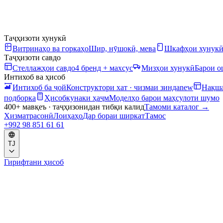
Таҷҳизоти хунукӣ
Витринаҳо ва горкаҳо
Шир, нӯшокӣ, мева
Шкафҳои хунук
Таҷҳизоти савдо
Стеллажҳои савдо
4 бренд + махсус
Мизҳои хунукӣ
Барои 
Интихоб ва ҳисоб
Интихоб ба ҷой
Конструктори хат · чизмаи зинда
new
Нақша
подборка
Ҳисобкунаки ҳаҷм
Моделҳо барои маҳсулоти шумо
400+ мавқеъ · таҷҳизонидан тибқи калид
Тамоми каталог
→
Хизматрасонӣ
Лоиҳаҳо
Дар бораи ширкат
Тамос
+992 98 851 61 61
TJ
Гирифтани ҳисоб