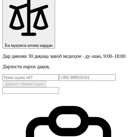
Ба муқоиса илова кардан
Дар давоми 30 дақиқа ҷавоб медиҳем · ду–шан, 9:00–18:00
Дархости нархи дақиқ
Дархост фиристодан