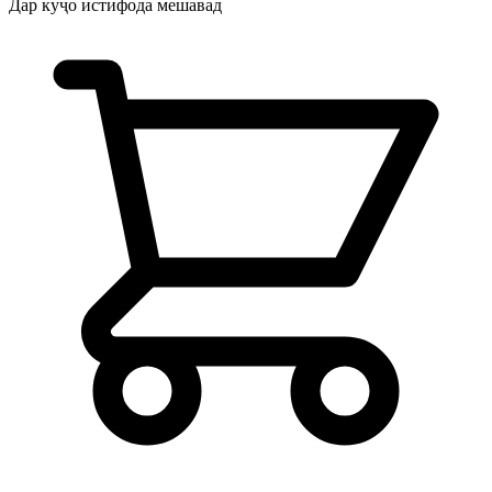
Дар куҷо истифода мешавад