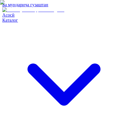
Ба мундариҷа гузаштан
Асосӣ
Каталог