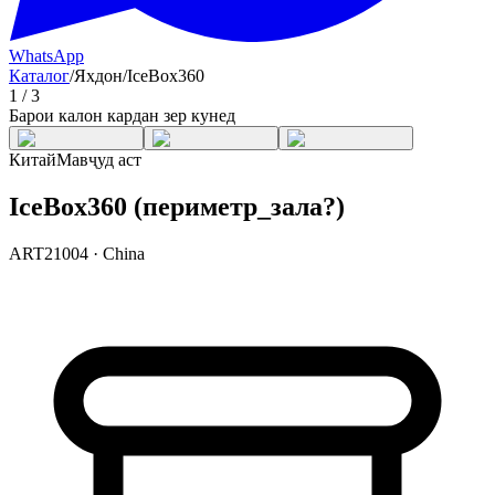
WhatsApp
Каталог
/
Яхдон
/
IceBox360
1
/
3
Барои калон кардан зер кунед
Китай
Мавҷуд аст
IceBox360 (периметр_зала?)
ART21004
·
China