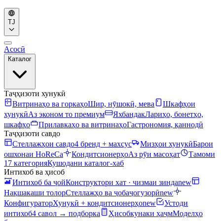
TJ
Асосӣ
Каталог
Таҷҳизоти хунукӣ
Витринаҳо ва горкаҳо
Шир, нӯшокӣ, мева
Шкафҳои
хунукӣ
Аз эконом то премиум
Яхбандак
Лариҳо, бонетҳо,
шкафҳо
Прилавкаҳо ва витринаҳо
Гастрономия, қаннодӣ
Таҷҳизоти савдо
Стеллажҳои савдо
4 бренд + махсус
Мизҳои хунукӣ
Барои
ошхонаи HoReCa
Кондитсионерҳо
Аз рӯи масоҳат
Тамоми
17 категория
Кушодани каталог-хаб
Интихоб ва ҳисоб
Интихоб ба ҷой
Конструктори хат · чизмаи зинда
new
Нақшакаши толор
Стеллажҳо ва ҷобаҷогузорӣ
new
Конфигуратор
Хунукӣ + кондитсионерҳо
new
Устоди
интихоб
4 савол → подборка
Ҳисобкунаки ҳаҷм
Моделҳо