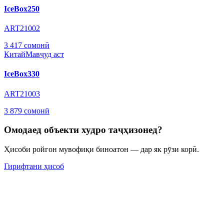
IceBox250
ART21002
3 417 сомонӣ
Китай
Мавҷуд аст
IceBox330
ART21003
3 879 сомонӣ
Омодаед объекти худро таҷҳизонед?
Ҳисоби ройгон мувофиқи биноатон — дар як рӯзи корӣ.
Гирифтани ҳисоб