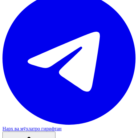
Нарх ва мӯҳлатро гирифтан