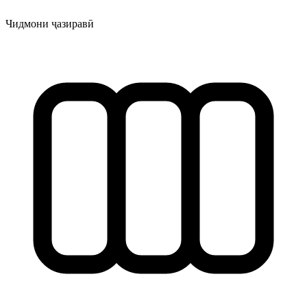
Чидмони ҷазиравӣ