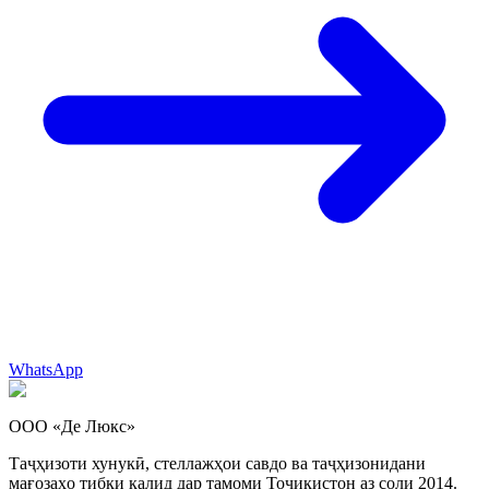
WhatsApp
ООО «Де Люкс»
Таҷҳизоти хунукӣ, стеллажҳои савдо ва таҷҳизонидани
мағозаҳо тибқи калид дар тамоми Тоҷикистон аз соли 2014.