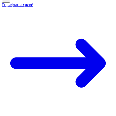
Гирифтани ҳисоб