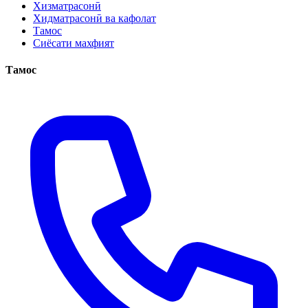
Хизматрасонӣ
Хидматрасонӣ ва кафолат
Тамос
Сиёсати махфият
Тамос