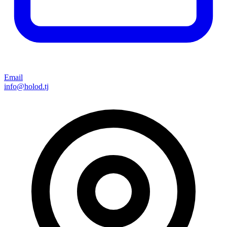
Email
info@holod.tj