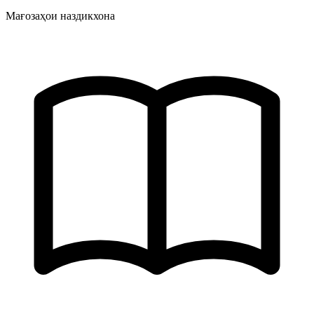
Мағозаҳои наздикхона