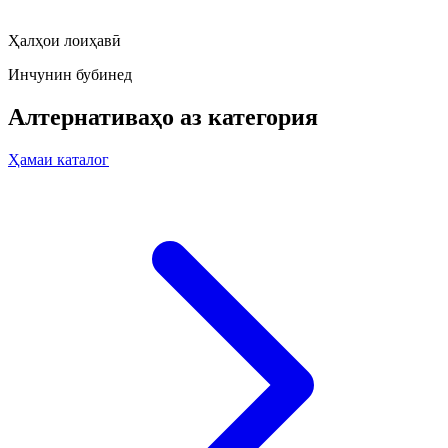
Ҳалҳои лоиҳавӣ
Инчунин бубинед
Алтернативаҳо аз категория
Ҳамаи каталог