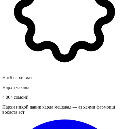
Насб ва хизмат
Нархи чакана
4 064 сомонӣ
Нархи ниҳоӣ дақиқ карда мешавад — аз ҳаҷми фармоиш
вобаста аст