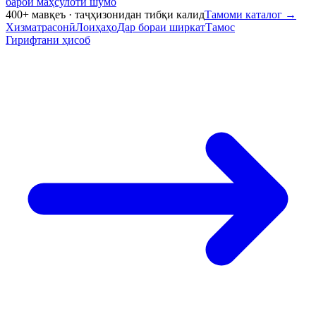
барои маҳсулоти шумо
400+ мавқеъ · таҷҳизонидан тибқи калид
Тамоми каталог
→
Хизматрасонӣ
Лоиҳаҳо
Дар бораи ширкат
Тамос
Гирифтани ҳисоб