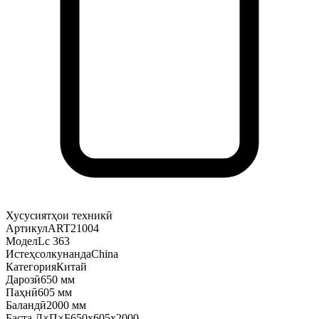
Хусусиятҳои техникӣ
Артикул
ART21004
Модел
Lc 363
Истеҳсолкунанда
China
Категория
Китай
Дарозӣ
650 мм
Паҳнӣ
605 мм
Баландӣ
2000 мм
Баста Д×П×Б
650x605x2000