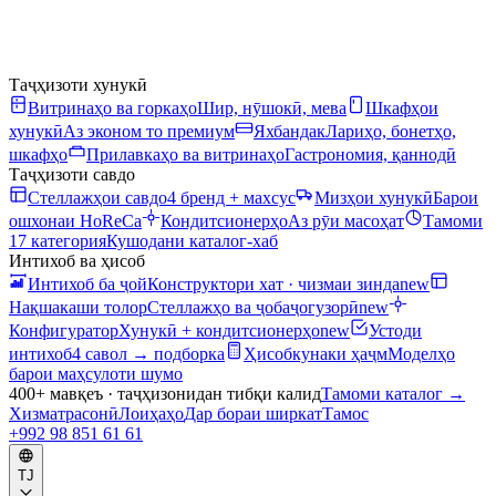
Таҷҳизоти хунукӣ
Витринаҳо ва горкаҳо
Шир, нӯшокӣ, мева
Шкафҳои
хунукӣ
Аз эконом то премиум
Яхбандак
Лариҳо, бонетҳо,
шкафҳо
Прилавкаҳо ва витринаҳо
Гастрономия, қаннодӣ
Таҷҳизоти савдо
Стеллажҳои савдо
4 бренд + махсус
Мизҳои хунукӣ
Барои
ошхонаи HoReCa
Кондитсионерҳо
Аз рӯи масоҳат
Тамоми
17 категория
Кушодани каталог-хаб
Интихоб ва ҳисоб
Интихоб ба ҷой
Конструктори хат · чизмаи зинда
new
Нақшакаши толор
Стеллажҳо ва ҷобаҷогузорӣ
new
Конфигуратор
Хунукӣ + кондитсионерҳо
new
Устоди
интихоб
4 савол → подборка
Ҳисобкунаки ҳаҷм
Моделҳо
барои маҳсулоти шумо
400+ мавқеъ · таҷҳизонидан тибқи калид
Тамоми каталог
→
Хизматрасонӣ
Лоиҳаҳо
Дар бораи ширкат
Тамос
+992 98 851 61 61
TJ