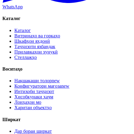
WhatsApp
Каталог
Каталог
Витринаҳо ва горкаҳо
Шкафҳои яхдонӣ
Таҷҳизоти яхбандак
Прилавкаҳои хунукӣ
Стеллажҳо
Воситаҳо
Нақшакаши толор
new
Конфигуратори мағоза
new
Интихоби таҷҳизот
Ҳисобкунаки ҳаҷм
Лоиҳаҳои мо
Харитаи объектҳо
Ширкат
Дар бораи ширкат