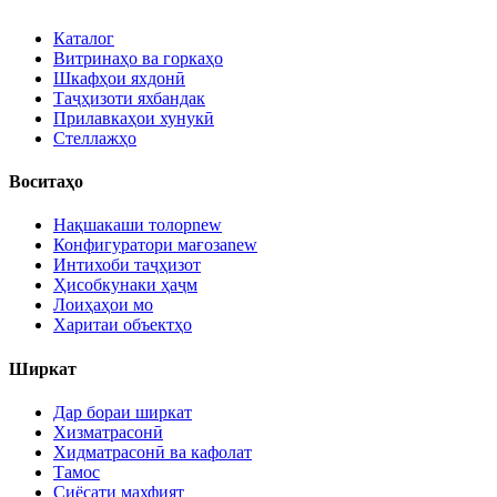
Каталог
Витринаҳо ва горкаҳо
Шкафҳои яхдонӣ
Таҷҳизоти яхбандак
Прилавкаҳои хунукӣ
Стеллажҳо
Воситаҳо
Нақшакаши толор
new
Конфигуратори мағоза
new
Интихоби таҷҳизот
Ҳисобкунаки ҳаҷм
Лоиҳаҳои мо
Харитаи объектҳо
Ширкат
Дар бораи ширкат
Хизматрасонӣ
Хидматрасонӣ ва кафолат
Тамос
Сиёсати махфият