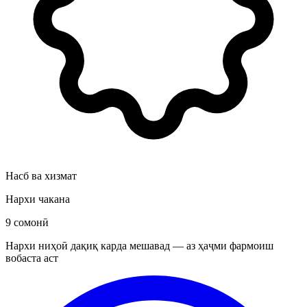
Насб ва хизмат
Нархи чакана
9 сомонӣ
Нархи ниҳоӣ дақиқ карда мешавад — аз ҳаҷми фармоиш
вобаста аст