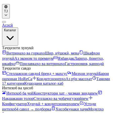
TJ
Асосӣ
Каталог
Таҷҳизоти хунукӣ
Витринаҳо ва горкаҳо
Шир, нӯшокӣ, мева
Шкафҳои
хунукӣ
Аз эконом то премиум
Яхбандак
Лариҳо, бонетҳо,
шкафҳо
Прилавкаҳо ва витринаҳо
Гастрономия, қаннодӣ
Таҷҳизоти савдо
Стеллажҳои савдо
4 бренд + махсус
Мизҳои хунукӣ
Барои
ошхонаи HoReCa
Кондитсионерҳо
Аз рӯи масоҳат
Тамоми
17 категория
Кушодани каталог-хаб
Интихоб ва ҳисоб
Интихоб ба ҷой
Конструктори хат · чизмаи зинда
new
Нақшакаши толор
Стеллажҳо ва ҷобаҷогузорӣ
new
Конфигуратор
Хунукӣ + кондитсионерҳо
new
Устоди
интихоб
4 савол → подборка
Ҳисобкунаки ҳаҷм
Моделҳо