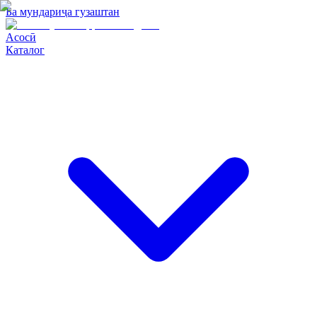
Ба мундариҷа гузаштан
Асосӣ
Каталог