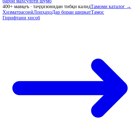
барои маҳсулоти шумо
400+ мавқеъ · таҷҳизонидан тибқи калид
Тамоми каталог
→
Хизматрасонӣ
Лоиҳаҳо
Дар бораи ширкат
Тамос
Гирифтани ҳисоб