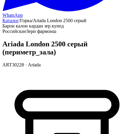
WhatsApp
Каталог
/
Горка
/
Ariada London 2500 серый
Барои калон кардан зер кунед
Российские
Зери фармоиш
Ariada London 2500 серый
(периметр_зала)
ART30228
·
Ariada