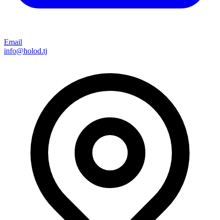
Email
info@holod.tj