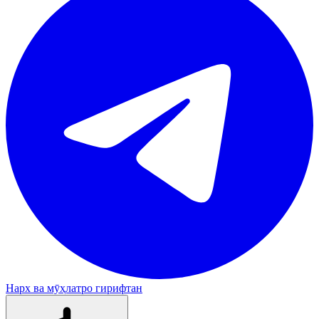
Нарх ва мӯҳлатро гирифтан