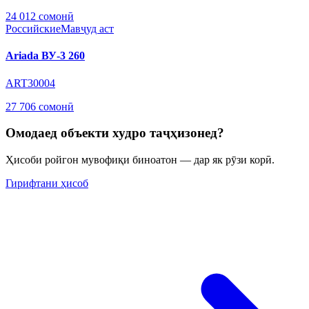
24 012 сомонӣ
Российские
Мавҷуд аст
Ariada ВУ-3 260
ART30004
27 706 сомонӣ
Омодаед объекти худро таҷҳизонед?
Ҳисоби ройгон мувофиқи биноатон — дар як рӯзи корӣ.
Гирифтани ҳисоб