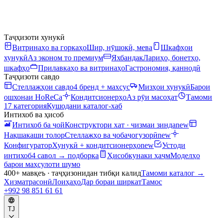
Таҷҳизоти хунукӣ
Витринаҳо ва горкаҳо
Шир, нӯшокӣ, мева
Шкафҳои
хунукӣ
Аз эконом то премиум
Яхбандак
Лариҳо, бонетҳо,
шкафҳо
Прилавкаҳо ва витринаҳо
Гастрономия, қаннодӣ
Таҷҳизоти савдо
Стеллажҳои савдо
4 бренд + махсус
Мизҳои хунукӣ
Барои
ошхонаи HoReCa
Кондитсионерҳо
Аз рӯи масоҳат
Тамоми
17 категория
Кушодани каталог-хаб
Интихоб ва ҳисоб
Интихоб ба ҷой
Конструктори хат · чизмаи зинда
new
Нақшакаши толор
Стеллажҳо ва ҷобаҷогузорӣ
new
Конфигуратор
Хунукӣ + кондитсионерҳо
new
Устоди
интихоб
4 савол → подборка
Ҳисобкунаки ҳаҷм
Моделҳо
барои маҳсулоти шумо
400+ мавқеъ · таҷҳизонидан тибқи калид
Тамоми каталог
→
Хизматрасонӣ
Лоиҳаҳо
Дар бораи ширкат
Тамос
+992 98 851 61 61
TJ