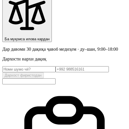
Ба муқоиса илова кардан
Дар давоми 30 дақиқа ҷавоб медиҳем · ду–шан, 9:00–18:00
Дархости нархи дақиқ
Дархост фиристодан