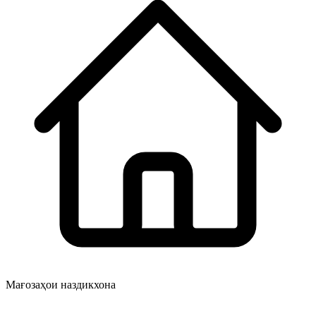
Мағозаҳои наздикхона