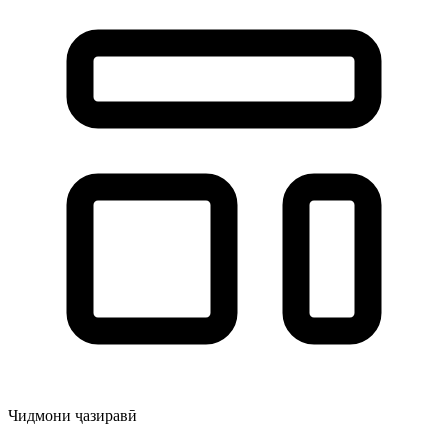
Чидмони ҷазиравӣ