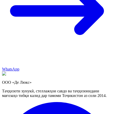
WhatsApp
ООО «Де Люкс»
Таҷҳизоти хунукӣ, стеллажҳои савдо ва таҷҳизонидани
мағозаҳо тибқи калид дар тамоми Тоҷикистон аз соли 2014.