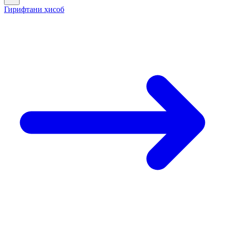
Гирифтани ҳисоб