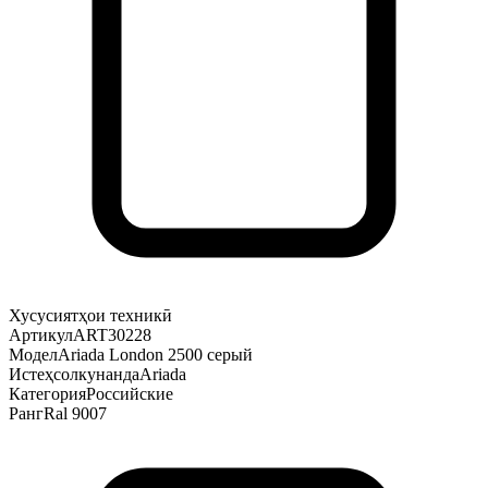
Хусусиятҳои техникӣ
Артикул
ART30228
Модел
Ariada London 2500 серый
Истеҳсолкунанда
Ariada
Категория
Российские
Ранг
Ral 9007