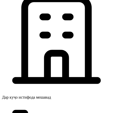
Дар куҷо истифода мешавад