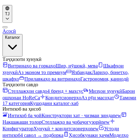
TJ
Асосӣ
Каталог
Таҷҳизоти хунукӣ
Витринаҳо ва горкаҳо
Шир, нӯшокӣ, мева
Шкафҳои
хунукӣ
Аз эконом то премиум
Яхбандак
Лариҳо, бонетҳо,
шкафҳо
Прилавкаҳо ва витринаҳо
Гастрономия, қаннодӣ
Таҷҳизоти савдо
Стеллажҳои савдо
4 бренд + махсус
Мизҳои хунукӣ
Барои
ошхонаи HoReCa
Кондитсионерҳо
Аз рӯи масоҳат
Тамоми
17 категория
Кушодани каталог-хаб
Интихоб ва ҳисоб
Интихоб ба ҷой
Конструктори хат · чизмаи зинда
new
Нақшакаши толор
Стеллажҳо ва ҷобаҷогузорӣ
new
Конфигуратор
Хунукӣ + кондитсионерҳо
new
Устоди
интихоб
4 савол → подборка
Ҳисобкунаки ҳаҷм
Моделҳо