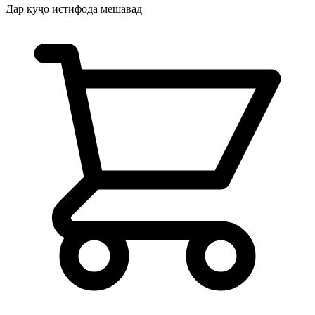
Дар куҷо истифода мешавад