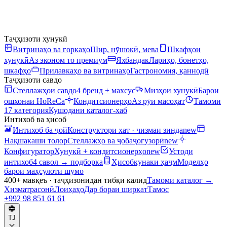
Таҷҳизоти хунукӣ
Витринаҳо ва горкаҳо
Шир, нӯшокӣ, мева
Шкафҳои
хунукӣ
Аз эконом то премиум
Яхбандак
Лариҳо, бонетҳо,
шкафҳо
Прилавкаҳо ва витринаҳо
Гастрономия, қаннодӣ
Таҷҳизоти савдо
Стеллажҳои савдо
4 бренд + махсус
Мизҳои хунукӣ
Барои
ошхонаи HoReCa
Кондитсионерҳо
Аз рӯи масоҳат
Тамоми
17 категория
Кушодани каталог-хаб
Интихоб ва ҳисоб
Интихоб ба ҷой
Конструктори хат · чизмаи зинда
new
Нақшакаши толор
Стеллажҳо ва ҷобаҷогузорӣ
new
Конфигуратор
Хунукӣ + кондитсионерҳо
new
Устоди
интихоб
4 савол → подборка
Ҳисобкунаки ҳаҷм
Моделҳо
барои маҳсулоти шумо
400+ мавқеъ · таҷҳизонидан тибқи калид
Тамоми каталог
→
Хизматрасонӣ
Лоиҳаҳо
Дар бораи ширкат
Тамос
+992 98 851 61 61
TJ