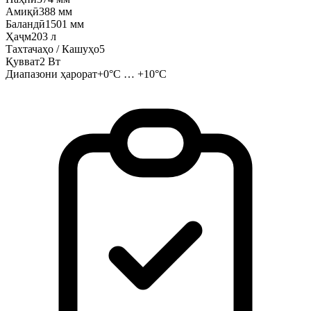
Амиқӣ
388 мм
Баландӣ
1501 мм
Ҳаҷм
203 л
Тахтачаҳо / Кашуҳо
5
Қувват
2 Вт
Диапазони ҳарорат
+0°C … +10°C