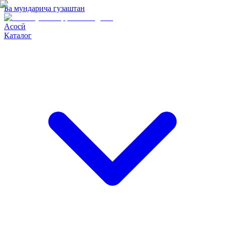
Ба мундариҷа гузаштан
Асосӣ
Каталог