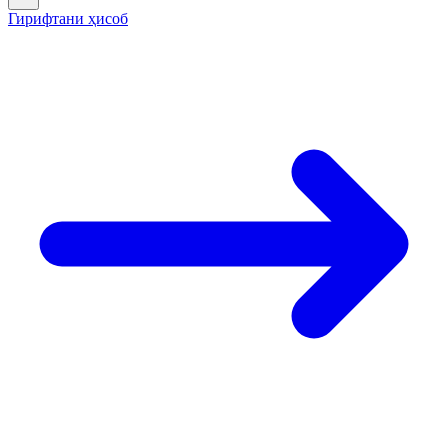
Гирифтани ҳисоб