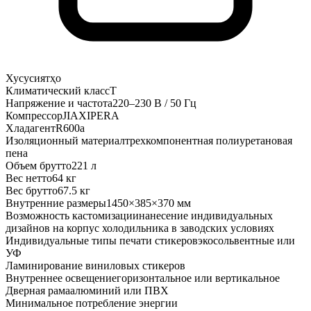
Хусусиятҳо
Климатический класс
T
Напряжение и частота
220–230 В / 50 Гц
Компрессор
JIAXIPERA
Хладагент
R600a
Изоляционный материал
трехкомпонентная полиуретановая
пена
Объем брутто
221 л
Вес нетто
64 кг
Вес брутто
67.5 кг
Внутренние размеры
1450×385×370 мм
Возможность кастомизации
нанесение индивидуальных
дизайнов на корпус холодильника в заводских условиях
Индивидуальные типы печати стикеров
экосольвентные или
УФ
Ламинирование виниловых стикеров
Внутреннее освещение
горизонтальное или вертикальное
Дверная рама
алюминий или ПВХ
Минимальное потребление энергии