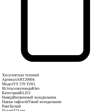
Хусусиятҳои техникӣ
Артикул
ART20004
Модел
VS 370 T(W)
Истеҳсолкунанда
Kleo
Категория
KLEO
Намуд
Витринный холодильник
Навъи тафсилӣ
Узкий холодильник
Ранг
Белый
Паҳнӣ
374 мм