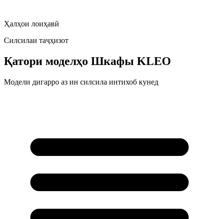
Ҳалҳои лоиҳавӣ
Силсилаи таҷҳизот
Қатори моделҳо
Шкафы KLEO
Модели дигарро аз ин силсила интихоб кунед