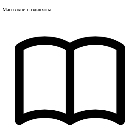
Мағозаҳои наздикхона