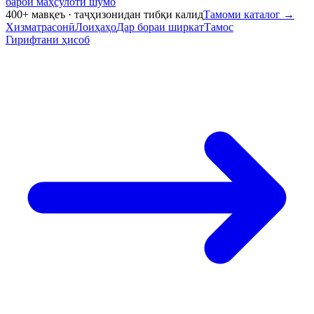
барои маҳсулоти шумо
400+ мавқеъ · таҷҳизонидан тибқи калид
Тамоми каталог
→
Хизматрасонӣ
Лоиҳаҳо
Дар бораи ширкат
Тамос
Гирифтани ҳисоб