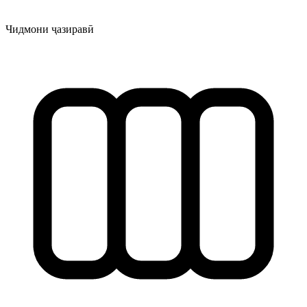
Чидмони ҷазиравӣ