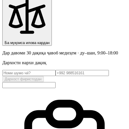
Ба муқоиса илова кардан
Дар давоми 30 дақиқа ҷавоб медиҳем · ду–шан, 9:00–18:00
Дархости нархи дақиқ
Дархост фиристодан