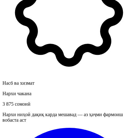
Насб ва хизмат
Нархи чакана
3 875 сомонӣ
Нархи ниҳоӣ дақиқ карда мешавад — аз ҳаҷми фармоиш
вобаста аст