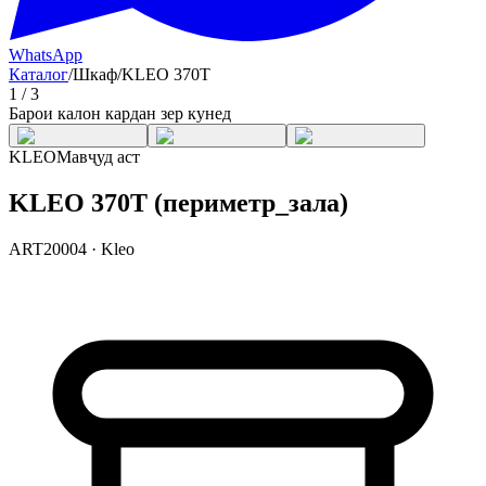
WhatsApp
Каталог
/
Шкаф
/
KLEO 370T
1
/
3
Барои калон кардан зер кунед
KLEO
Мавҷуд аст
KLEO 370T (периметр_зала)
ART20004
·
Kleo