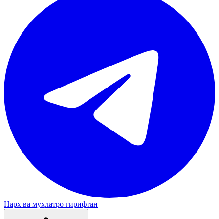
Нарх ва мӯҳлатро гирифтан