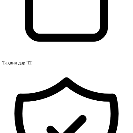
Таҳвил дар ҶТ