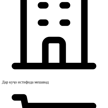
Дар куҷо истифода мешавад