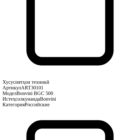
Хусусиятҳои техникӣ
Артикул
ART30101
Модел
Bonvini BGC 500
Истеҳсолкунанда
Bonvini
Категория
Российские