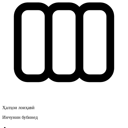
Ҳалҳои лоиҳавӣ
Инчунин бубинед