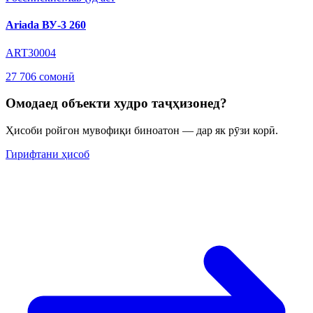
Ariada ВУ-3 260
ART30004
27 706 сомонӣ
Омодаед объекти худро таҷҳизонед?
Ҳисоби ройгон мувофиқи биноатон — дар як рӯзи корӣ.
Гирифтани ҳисоб