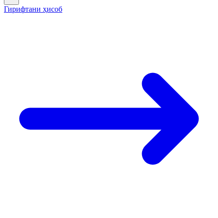
Гирифтани ҳисоб