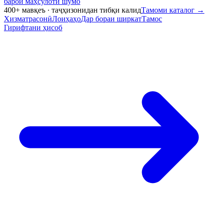
барои маҳсулоти шумо
400+ мавқеъ · таҷҳизонидан тибқи калид
Тамоми каталог
→
Хизматрасонӣ
Лоиҳаҳо
Дар бораи ширкат
Тамос
Гирифтани ҳисоб