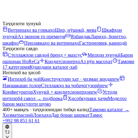
Таҷҳизоти хунукӣ
Витринаҳо ва горкаҳо
Шир, нӯшокӣ, мева
Шкафҳои
хунукӣ
Аз эконом то премиум
Яхбандак
Лариҳо, бонетҳо,
шкафҳо
Прилавкаҳо ва витринаҳо
Гастрономия, қаннодӣ
Таҷҳизоти савдо
Стеллажҳои савдо
4 бренд + махсус
Мизҳои хунукӣ
Барои
ошхонаи HoReCa
Кондитсионерҳо
Аз рӯи масоҳат
Тамоми
17 категория
Кушодани каталог-хаб
Интихоб ва ҳисоб
Интихоб ба ҷой
Конструктори хат · чизмаи зинда
new
Нақшакаши толор
Стеллажҳо ва ҷобаҷогузорӣ
new
Конфигуратор
Хунукӣ + кондитсионерҳо
new
Устоди
интихоб
4 савол → подборка
Ҳисобкунаки ҳаҷм
Моделҳо
барои маҳсулоти шумо
400+ мавқеъ · таҷҳизонидан тибқи калид
Тамоми каталог
→
Хизматрасонӣ
Лоиҳаҳо
Дар бораи ширкат
Тамос
+992 98 851 61 61
TJ