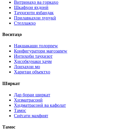
Витринаҳо ва горкаҳо
Шкафҳои яхдонӣ
Таҷҳизоти яхбандак
Прилавкаҳои хунукӣ
Стеллажҳо
Воситаҳо
Нақшакаши толор
new
Конфигуратори мағоза
new
Интихоби таҷҳизот
Ҳисобкунаки ҳаҷм
Лоиҳаҳои мо
Харитаи объектҳо
Ширкат
Дар бораи ширкат
Хизматрасонӣ
Хидматрасонӣ ва кафолат
Тамос
Сиёсати махфият
Тамос