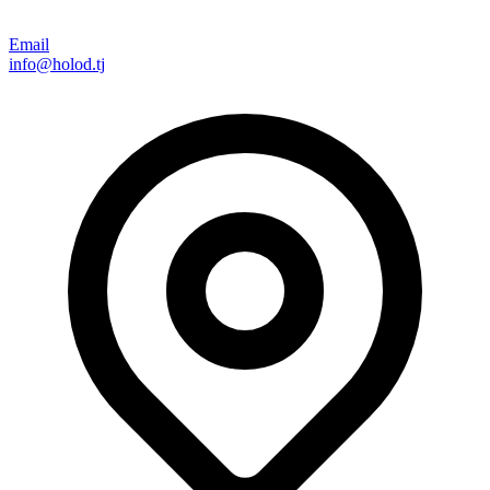
Email
info@holod.tj