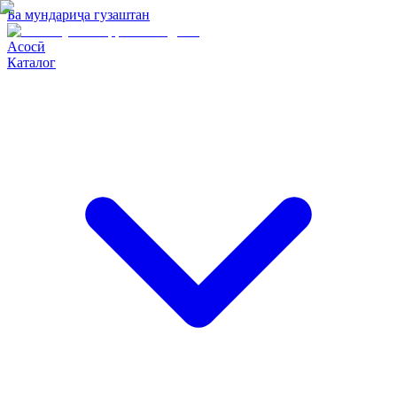
Ба мундариҷа гузаштан
Асосӣ
Каталог