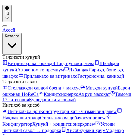
TJ
Асосӣ
Каталог
Таҷҳизоти хунукӣ
Витринаҳо ва горкаҳо
Шир, нӯшокӣ, мева
Шкафҳои
хунукӣ
Аз эконом то премиум
Яхбандак
Лариҳо, бонетҳо,
шкафҳо
Прилавкаҳо ва витринаҳо
Гастрономия, қаннодӣ
Таҷҳизоти савдо
Стеллажҳои савдо
4 бренд + махсус
Мизҳои хунукӣ
Барои
ошхонаи HoReCa
Кондитсионерҳо
Аз рӯи масоҳат
Тамоми
17 категория
Кушодани каталог-хаб
Интихоб ва ҳисоб
Интихоб ба ҷой
Конструктори хат · чизмаи зинда
new
Нақшакаши толор
Стеллажҳо ва ҷобаҷогузорӣ
new
Конфигуратор
Хунукӣ + кондитсионерҳо
new
Устоди
интихоб
4 савол → подборка
Ҳисобкунаки ҳаҷм
Моделҳо