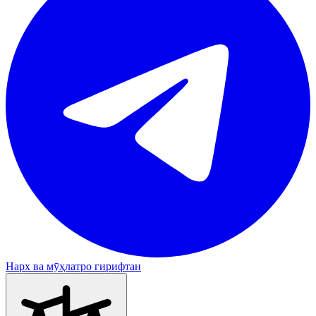
Нарх ва мӯҳлатро гирифтан