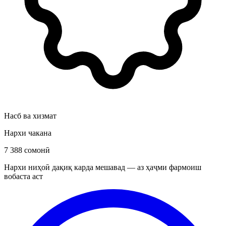
Насб ва хизмат
Нархи чакана
7 388 сомонӣ
Нархи ниҳоӣ дақиқ карда мешавад — аз ҳаҷми фармоиш
вобаста аст