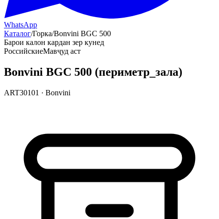
WhatsApp
Каталог
/
Горка
/
Bonvini BGC 500
Барои калон кардан зер кунед
Российские
Мавҷуд аст
Bonvini BGC 500 (периметр_зала)
ART30101
·
Bonvini