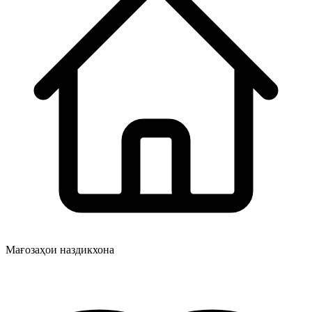
Мағозаҳои наздикхона