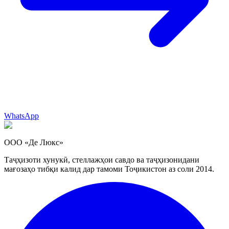
WhatsApp
ООО «Де Люкс»
Таҷҳизоти хунукӣ, стеллажҳои савдо ва таҷҳизонидани
мағозаҳо тибқи калид дар тамоми Тоҷикистон аз соли 2014.