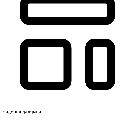
Чидмони ҷазиравӣ