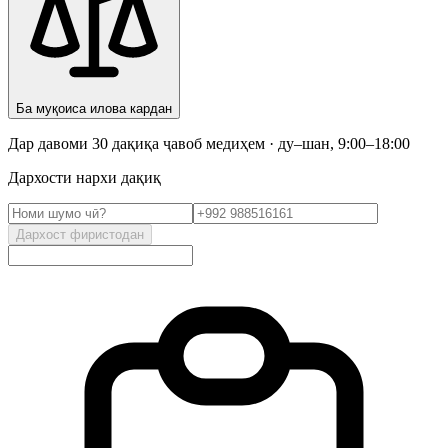
Ба муқоиса илова кардан
Дар давоми 30 дақиқа ҷавоб медиҳем · ду–шан, 9:00–18:00
Дархости нархи дақиқ
Дархост фиристодан