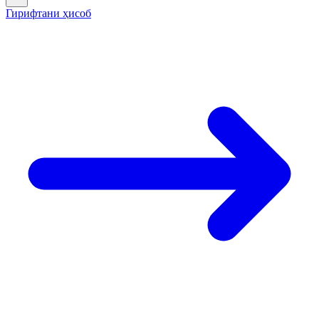
Гирифтани ҳисоб