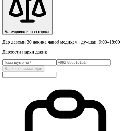
Ба муқоиса илова кардан
Дар давоми 30 дақиқа ҷавоб медиҳем · ду–шан, 9:00–18:00
Дархости нархи дақиқ
Дархост фиристодан