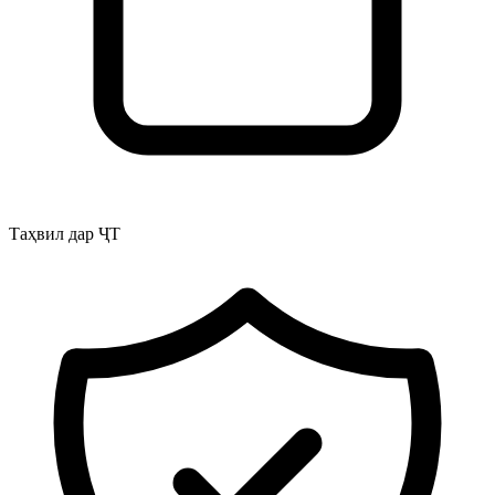
Таҳвил дар ҶТ