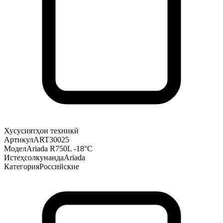
Хусусиятҳои техникӣ
Артикул
ART30025
Модел
Ariada R750L -18°С
Истеҳсолкунанда
Ariada
Категория
Российские