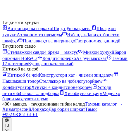
Таҷҳизоти хунукӣ
Витринаҳо ва горкаҳо
Шир, нӯшокӣ, мева
Шкафҳои
хунукӣ
Аз эконом то премиум
Яхбандак
Лариҳо, бонетҳо,
шкафҳо
Прилавкаҳо ва витринаҳо
Гастрономия, қаннодӣ
Таҷҳизоти савдо
Стеллажҳои савдо
4 бренд + махсус
Мизҳои хунукӣ
Барои
ошхонаи HoReCa
Кондитсионерҳо
Аз рӯи масоҳат
Тамоми
17 категория
Кушодани каталог-хаб
Интихоб ва ҳисоб
Интихоб ба ҷой
Конструктори хат · чизмаи зинда
new
Нақшакаши толор
Стеллажҳо ва ҷобаҷогузорӣ
new
Конфигуратор
Хунукӣ + кондитсионерҳо
new
Устоди
интихоб
4 савол → подборка
Ҳисобкунаки ҳаҷм
Моделҳо
барои маҳсулоти шумо
400+ мавқеъ · таҷҳизонидан тибқи калид
Тамоми каталог
→
Хизматрасонӣ
Лоиҳаҳо
Дар бораи ширкат
Тамос
+992 98 851 61 61
TJ