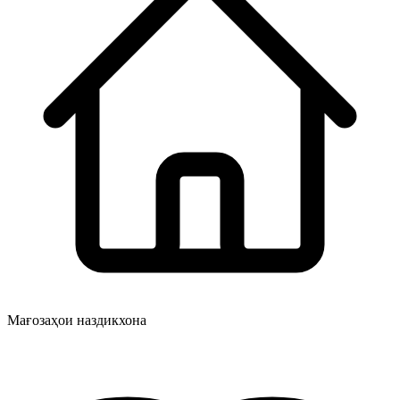
Мағозаҳои наздикхона