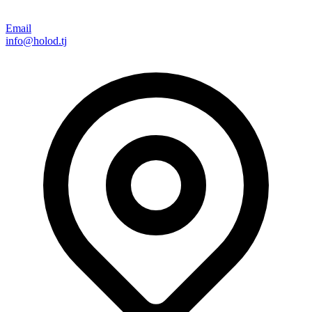
Email
info@holod.tj