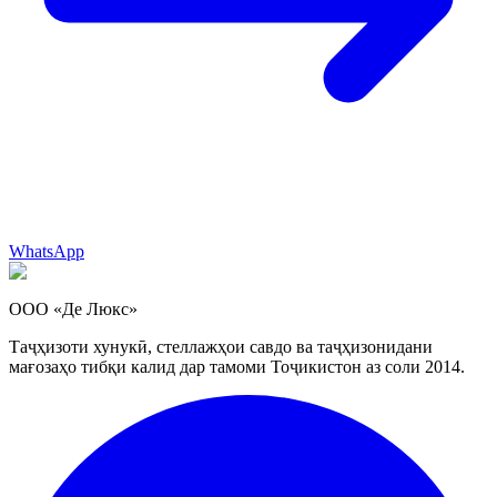
WhatsApp
ООО «Де Люкс»
Таҷҳизоти хунукӣ, стеллажҳои савдо ва таҷҳизонидани
мағозаҳо тибқи калид дар тамоми Тоҷикистон аз соли 2014.