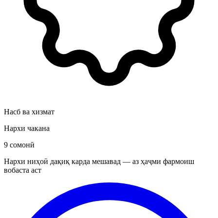
Насб ва хизмат
Нархи чакана
9 сомонӣ
Нархи ниҳоӣ дақиқ карда мешавад — аз ҳаҷми фармоиш
вобаста аст