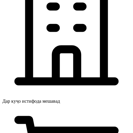
Дар куҷо истифода мешавад