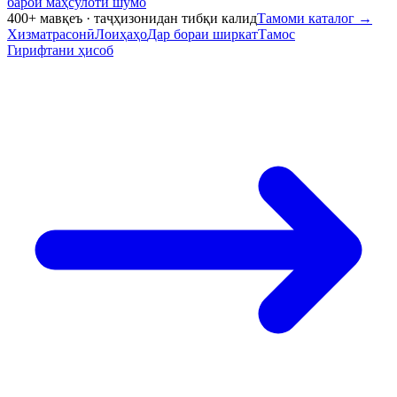
барои маҳсулоти шумо
400+ мавқеъ · таҷҳизонидан тибқи калид
Тамоми каталог
→
Хизматрасонӣ
Лоиҳаҳо
Дар бораи ширкат
Тамос
Гирифтани ҳисоб