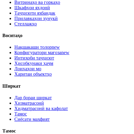
Витринаҳо ва горкаҳо
Шкафҳои яхдонӣ
Таҷҳизоти яхбандак
Прилавкаҳои хунукӣ
Стеллажҳо
Воситаҳо
Нақшакаши толор
new
Конфигуратори мағоза
new
Интихоби таҷҳизот
Ҳисобкунаки ҳаҷм
Лоиҳаҳои мо
Харитаи объектҳо
Ширкат
Дар бораи ширкат
Хизматрасонӣ
Хидматрасонӣ ва кафолат
Тамос
Сиёсати махфият
Тамос