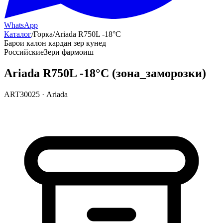
WhatsApp
Каталог
/
Горка
/
Ariada R750L -18°С
Барои калон кардан зер кунед
Российские
Зери фармоиш
Ariada R750L -18°С (зона_заморозки)
ART30025
·
Ariada