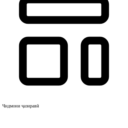
Чидмони ҷазиравӣ