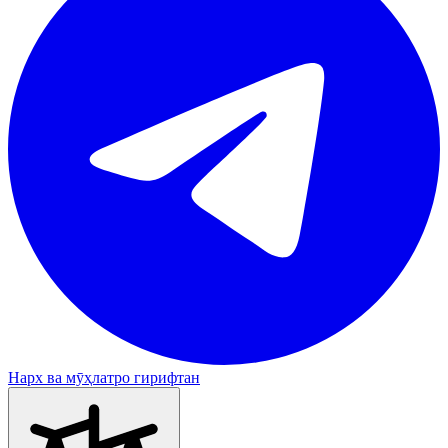
Нарх ва мӯҳлатро гирифтан