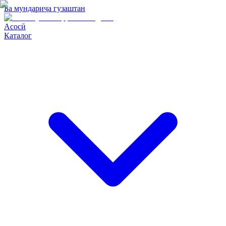
Ба мундариҷа гузаштан
Асосӣ
Каталог