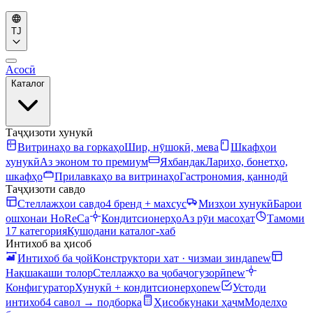
TJ
Асосӣ
Каталог
Таҷҳизоти хунукӣ
Витринаҳо ва горкаҳо
Шир, нӯшокӣ, мева
Шкафҳои
хунукӣ
Аз эконом то премиум
Яхбандак
Лариҳо, бонетҳо,
шкафҳо
Прилавкаҳо ва витринаҳо
Гастрономия, қаннодӣ
Таҷҳизоти савдо
Стеллажҳои савдо
4 бренд + махсус
Мизҳои хунукӣ
Барои
ошхонаи HoReCa
Кондитсионерҳо
Аз рӯи масоҳат
Тамоми
17 категория
Кушодани каталог-хаб
Интихоб ва ҳисоб
Интихоб ба ҷой
Конструктори хат · чизмаи зинда
new
Нақшакаши толор
Стеллажҳо ва ҷобаҷогузорӣ
new
Конфигуратор
Хунукӣ + кондитсионерҳо
new
Устоди
интихоб
4 савол → подборка
Ҳисобкунаки ҳаҷм
Моделҳо