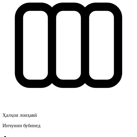
Ҳалҳои лоиҳавӣ
Инчунин бубинед