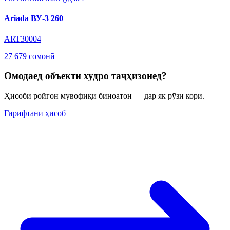
Ariada ВУ-3 260
ART30004
27 679 сомонӣ
Омодаед объекти худро таҷҳизонед?
Ҳисоби ройгон мувофиқи биноатон — дар як рӯзи корӣ.
Гирифтани ҳисоб